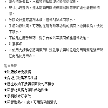
適合清洗餐具、水槽等廚房區域的矽膠清潔刷。
2.透過簡訊連結打開帳單後，可選擇「超商條碼／台灣大直營門市／銀行轉
7-11取貨付款
尺寸小巧靈活，連水龍頭周圍或檯面縫隙等細節處也能輕鬆清
帳／街口支付／iPASS MONEY」等通路繳費。
每筆NT$100，滿NT$499(含以上)免運費
潔。
【注意事項】
矽膠設計還可當刮水板，輕鬆刮除桌面積水。
付款後7-11取貨
1.本服務係由「台灣大哥大股份有限公司」（以下簡稱本公司）所提供，讓
用戶於交易時，得透過本服務購買商品或服務，並由商店將買賣／分期付款
手柄內嵌磁鐵，可吸附在附有磁吸功能的牆面上懸掛收納，快乾
每筆NT$100，滿NT$499(含以上)免運費
買賣價金債權讓與本公司後，依約使用本公司帳單繳交帳款。
不積水。
2.基於同意付款使用「大哥付你分期」之契約關係目的，商店將以您的個人
宅配【父親節大回饋】限時$299免運
不論是在廚房磁磚、洗手台或浴室牆面都能輕鬆收納。
資料（包含姓名、電話或地址）提供予台灣大哥大進項蒐集、處理及利用，
由本公司與您本人進行分期帳單所需資料之確認、核對及更正。
每筆NT$150，滿NT$299(含以上)免運費
注意事項：
3.完整用戶服務條款，請詳閱以下連結：
https://oppay.tw/userRule
※使用完請務必將清潔劑沖洗乾淨後再晾乾避免因清潔劑殘留降
低商品使用壽命。
銷售重點
★磁吸設計免鑽牆
★內嵌式磁鐵不易生鏽
★懸空收納不接觸牆面快乾不積水
★矽膠材質富有彈性起泡性佳
★手柄設計好拿取
★矽膠耐熱250度，可用洗碗機清洗