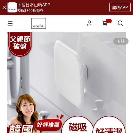
下載日本山崎APP
開啟APP
領取$300折價券
0
1
/
11