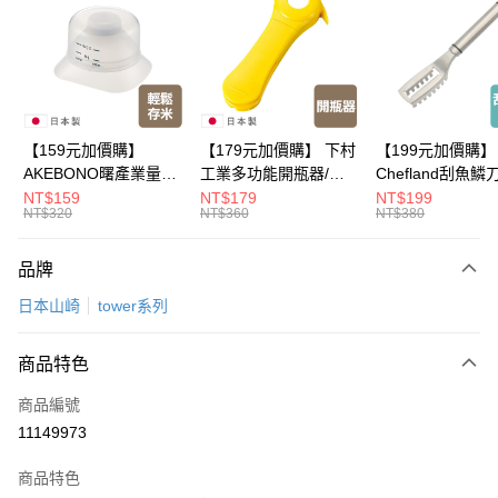
LINE Pay
Apple Pay
悠遊付
Google Pay
【159元加價購】
【179元加價購】 下村
【199元加價購】
AKEBONO曙產業量米
工業多功能開瓶器/開
Chefland刮魚鱗
全盈+PAY
杯漏斗組(白)/量米杯/
瓶器/餐廚用品/料理道
魚鱗器/廚房用品/
NT$159
NT$179
NT$199
NT$320
NT$360
NT$380
米桶/量米用具/任二件8
具/任二件8折
道具/任二件8折
大哥付你分期
折
相關說明
品牌
【大哥付你分期使用說明】
ATM付款
1.本服務由台灣大哥大提供，台灣大哥大用戶可立即使用無須另外申請。
日本山崎
tower系列
2.付款方式選擇「大哥付你分期」，訂單成立後會自動跳轉到大哥付的交易
流程，驗證手機門號後，選擇欲分期的期數、繳款截止日，確認付款後即完
運送方式
成交易。
商品特色
3.實際核准額度、可分期數及費用金額請依後續交易確認頁面所載為準。
全家取貨付款
4.訂單成立30分鐘內，如未前往確認交易或遇審核未通過，訂單將自動取
商品編號
每筆NT$100，滿NT$499(含以上)免運費
消。如遇「轉專審核」未通過狀況，表示未達大哥付你分期系統評分，恕無
11149973
法說明評估內容。
付款後全家取貨
【繳款方式說明】
1.分期款項不併入電信帳單，「大哥付你分期」於每月結算日後寄送繳費提
商品特色
每筆NT$100，滿NT$499(含以上)免運費
醒簡訊。