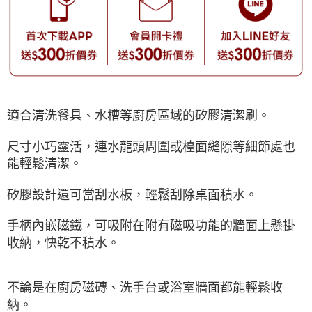
適合清洗餐具、水槽等廚房區域的矽膠清潔刷。
尺寸小巧靈活，連水龍頭周圍或檯面縫隙等細節處也
能輕鬆清潔。
矽膠設計還可當刮水板，輕鬆刮除桌面積水。
手柄內嵌磁鐵，可吸附在附有磁吸功能的牆面上懸掛
收納，快乾不積水。
不論是在廚房磁磚、洗手台或浴室牆面都能輕鬆收
納。