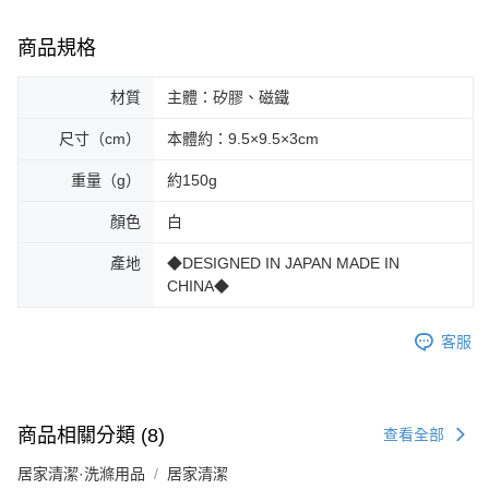
商品規格
材質
主體：矽膠、磁鐵
尺寸（cm）
本體約：9.5×9.5×3cm
重量（g）
約150g
顏色
白
產地
◆DESIGNED IN JAPAN MADE IN
CHINA◆
客服
商品相關分類 (8)
查看全部
居家清潔·洗滌用品
居家清潔