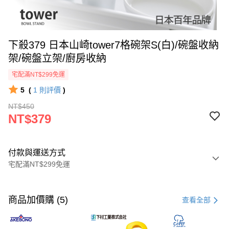
下殺379 日本山崎tower7格碗架S(白)/碗盤收納
架/碗盤立架/廚房收納
宅配滿NT$299免運
5
(
1
則評價
)
NT$450
NT$379
付款與運送方式
宅配滿NT$299免運
付款方式
信用卡一次付款
商品加價購 (5)
查看全部
超商取貨付款