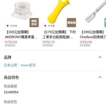
LINE Pay
Apple Pay
悠遊付
Google Pay
【159元加價購】
【179元加價購】 下村
【199元加價購】
AKEBONO曙產業量米
工業多功能開瓶器/開
Chefland刮魚鱗
全盈+PAY
杯漏斗組(白)/量米杯/
瓶器/餐廚用品/料理道
魚鱗器/廚房用品/
NT$159
NT$179
NT$199
NT$320
NT$360
NT$380
米桶/量米用具/任二件8
具/任二件8折
道具/任二件8折
大哥付你分期
折
相關說明
品牌
【大哥付你分期使用說明】
ATM付款
1.本服務由台灣大哥大提供，台灣大哥大用戶可立即使用無須另外申請。
日本山崎
tower系列
2.付款方式選擇「大哥付你分期」，訂單成立後會自動跳轉到大哥付的交易
流程，驗證手機門號後，選擇欲分期的期數、繳款截止日，確認付款後即完
運送方式
成交易。
商品特色
3.實際核准額度、可分期數及費用金額請依後續交易確認頁面所載為準。
全家取貨付款
4.訂單成立30分鐘內，如未前往確認交易或遇審核未通過，訂單將自動取
商品編號
每筆NT$100，滿NT$499(含以上)免運費
消。如遇「轉專審核」未通過狀況，表示未達大哥付你分期系統評分，恕無
11146054
法說明評估內容。
付款後全家取貨
【繳款方式說明】
1.分期款項不併入電信帳單，「大哥付你分期」於每月結算日後寄送繳費提
商品特色
每筆NT$100，滿NT$499(含以上)免運費
醒簡訊。