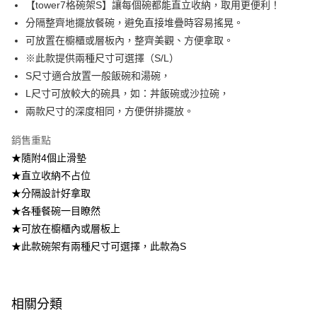
【tower7格碗架S】讓每個碗都能直立收納，取用更便利！
2.透過簡訊連結打開帳單後，可選擇「超商條碼／台灣大直營門市／銀行轉
7-11取貨付款
分隔整齊地擺放餐碗，避免直接堆疊時容易搖晃。
帳／街口支付／iPASS MONEY」等通路繳費。
每筆NT$100，滿NT$499(含以上)免運費
可放置在櫥櫃或層板內，整齊美觀、方便拿取。
【注意事項】
※此款提供兩種尺寸可選擇（S/L）
付款後7-11取貨
1.本服務係由「台灣大哥大股份有限公司」（以下簡稱本公司）所提供，讓
用戶於交易時，得透過本服務購買商品或服務，並由商店將買賣／分期付款
S尺寸適合放置一般飯碗和湯碗，
每筆NT$100，滿NT$499(含以上)免運費
買賣價金債權讓與本公司後，依約使用本公司帳單繳交帳款。
L尺寸可放較大的碗具，如：丼飯碗或沙拉碗，
2.基於同意付款使用「大哥付你分期」之契約關係目的，商店將以您的個人
宅配【父親節大回饋】限時$299免運
兩款尺寸的深度相同，方便併排擺放。
資料（包含姓名、電話或地址）提供予台灣大哥大進項蒐集、處理及利用，
由本公司與您本人進行分期帳單所需資料之確認、核對及更正。
每筆NT$150，滿NT$299(含以上)免運費
3.完整用戶服務條款，請詳閱以下連結：
https://oppay.tw/userRule
銷售重點
★隨附4個止滑墊
★直立收納不占位
★分隔設計好拿取
★各種餐碗一目瞭然
★可放在櫥櫃內或層板上
★此款碗架有兩種尺寸可選擇，此款為S
相關分類