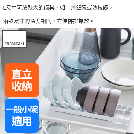
L尺寸可放較大的碗具，如：丼飯碗或沙拉碗，
兩款尺寸的深度相同，方便併排擺放。