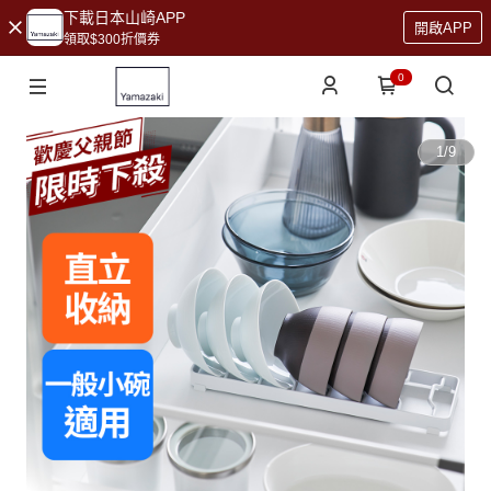
下載日本山崎APP
開啟APP
領取$300折價券
0
1
/
9