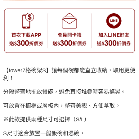
【tower7格碗架S】讓每個碗都能直立收納，取用更便
利！
分隔整齊地擺放餐碗，避免直接堆疊時容易搖晃。
可放置在櫥櫃或層板內，整齊美觀、方便拿取。
※此款提供兩種尺寸可選擇（S/L）
S尺寸適合放置一般飯碗和湯碗，