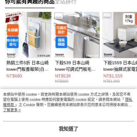
你可能有興趣的商品
全站排行
賣家的用心。
熱銷三件5折 日本山崎
下殺539 日本山崎
下殺1559 日本山
tower門板書報架(白)/
tower可調式門板毛巾
tower抽屜式家
門板架/書架/門後收納
架(白)/門板架/毛巾掛
架(黑)/電器架/廚
NT$680
NT$539
NT$1,559
NT$680
NT$1,980
架
架/門板收納
納架/廚房收納
本網站中使用 cookie，欲查詢有關本網站使用 cookie 方式之詳情，及若您不希
熱門標籤
望在電腦上使用 cookie 時應如何變更電腦的 cookie 設定，請參閱本網站「
隱私
權條款
」之 Cookie 聲明。您繼續使用本網站即表示您同意本公司得按本網站使
用條款之 Cookie 聲明使用 cookie。
了解更多 >
我知道了