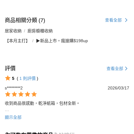
商品相關分類 (7)
查看全部
居家收納
廚房櫥櫃收納
【本月主打】
▶新品上市。瘋搶購$198up
評價
查看全部
5
(
1
則評價
)
s*********2
2026/03/17
收到商品很感動，乾淨紙箱，包材全新。

商品全新的，保存狀態良好。

顯示全部
商品品質優良，包裝妥善、寄貨迅速，實品與網頁敘述一致，感謝