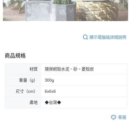
顯示電腦版詳細說明
商品規格
材質
環保蚵殼水泥、砂、菱殼炭
重量（g）
300g
尺寸（cm）
6x6x6
產地
◆台灣◆
客服