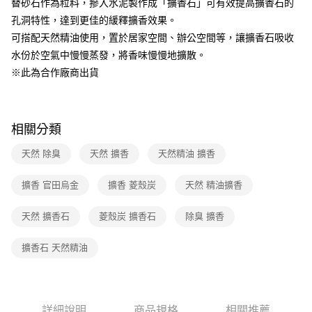
替砂石作為粒料，摻入水泥製作成「擴香石」可有效提高擴香石的
1.分期款項不併入電信帳單，「大哥付你分期」於每月結算日後寄送繳費提
孔洞特性，達到更佳的緩釋擴香效果。
醒簡訊。
2.透過簡訊連結打開帳單後，可選擇「超商條碼／台灣大直營門市／銀行轉
可搭配天然精油使用，置於居家空間、辦公空間等，讓擴香石吸收
帳／街口支付／iPASS MONEY」等通路繳費。
水份於空氣中慢慢蒸發，將香味慢慢地擴散。
【注意事項】
※此為合作廠商出貨
1.本服務係由「台灣大哥大股份有限公司」（以下簡稱本公司）所提供，讓
用戶於交易時，得透過本服務購買商品或服務，並由商店將買賣／分期付款
買賣價金債權讓與本公司後，依約使用本公司帳單繳交帳款。
2.基於同意付款使用「大哥付你分期」之契約關係目的，商店將以您的個人
相關分類
資料（包含姓名、電話或地址）提供予台灣大哥大進項蒐集、處理及利用，
由本公司與您本人進行分期帳單所需資料之確認、核對及更正。
天然 除臭
天然 擴香
天然精油 擴香
3.完整用戶服務條款，請詳閱以下連結：
https://oppay.tw/userRule
擴香 官田烏金
擴香 菱殼炭
天然 精油擴香
天然 擴香石
菱殼炭 擴香石
除臭 擴香
擴香石 天然精油
詳細說明
商品規格
相關推薦