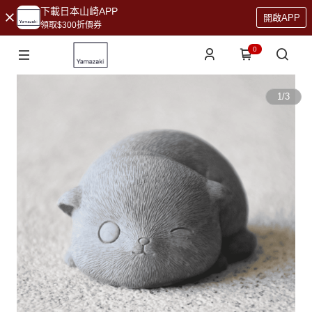
下載日本山崎APP
開啟APP
領取$300折價券
0
1
/
3