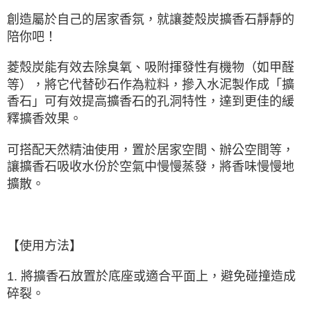
創造屬於自己的居家香氛，就讓菱殼炭擴香石靜靜的
陪你吧！
菱殼炭能有效去除臭氧、吸附揮發性有機物（如甲醛
等），將它代替砂石作為粒料，摻入水泥製作成「擴
香石」可有效提高擴香石的孔洞特性，達到更佳的緩
釋擴香效果。
可搭配天然精油使用，置於居家空間、辦公空間等，
讓擴香石吸收水份於空氣中慢慢蒸發，將香味慢慢地
擴散。
【使用方法】
1. 將擴香石放置於底座或適合平面上，避免碰撞造成
碎裂。