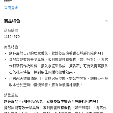
信用卡一次付款
官田烏金
LINE Pay
商品特色
Apple Pay
商品編號
悠遊付
11124970
Google Pay
商品特色
全盈+PAY
創造屬於自己的居家香氛，就讓菱殼炭擴香石靜靜的陪你吧！
大哥付你分期
菱殼炭能有效去除臭氧、吸附揮發性有機物（如甲醛等），將它
相關說明
代替砂石作為粒料，摻入水泥製作成「擴香石」可有效提高擴香
【大哥付你分期使用說明】
石的孔洞特性，達到更佳的緩釋擴香效果。
ATM付款
1.本服務由台灣大哥大提供，台灣大哥大用戶可立即使用無須另外申請。
可搭配天然精油使用，置於居家空間、辦公空間等，讓擴香石吸
2.付款方式選擇「大哥付你分期」，訂單成立後會自動跳轉到大哥付的交易
流程，驗證手機門號後，選擇欲分期的期數、繳款截止日，確認付款後即完
收水份於空氣中慢慢蒸發，將香味慢慢地擴散。
運送方式
成交易。
3.實際核准額度、可分期數及費用金額請依後續交易確認頁面所載為準。
宅配【父親節大回饋】限時$299免運
銷售重點
4.訂單成立30分鐘內，如未前往確認交易或遇審核未通過，訂單將自動取
創造屬於自己的居家香氛，就讓菱殼炭擴香石靜靜的陪你吧！
每筆NT$150，滿NT$299(含以上)免運費
消。如遇「轉專審核」未通過狀況，表示未達大哥付你分期系統評分，恕無
法說明評估內容。
菱殼炭能有效去除臭氧、吸附揮發性有機物（如甲醛等），將它代
【繳款方式說明】