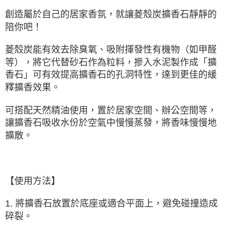
創造屬於自己的居家香氛，就讓菱殼炭擴香石靜靜的
陪你吧！
菱殼炭能有效去除臭氧、吸附揮發性有機物（如甲醛
等），將它代替砂石作為粒料，摻入水泥製作成「擴
香石」可有效提高擴香石的孔洞特性，達到更佳的緩
釋擴香效果。
可搭配天然精油使用，置於居家空間、辦公空間等，
讓擴香石吸收水份於空氣中慢慢蒸發，將香味慢慢地
擴散。
【使用方法】
1. 將擴香石放置於底座或適合平面上，避免碰撞造成
碎裂。