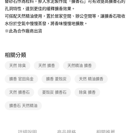
替砂石作為粒料，摻入水泥製作成「擴香石」可有效提高擴香石的
1.分期款項不併入電信帳單，「大哥付你分期」於每月結算日後寄送繳費提
孔洞特性，達到更佳的緩釋擴香效果。
醒簡訊。
2.透過簡訊連結打開帳單後，可選擇「超商條碼／台灣大直營門市／銀行轉
可搭配天然精油使用，置於居家空間、辦公空間等，讓擴香石吸收
帳／街口支付／iPASS MONEY」等通路繳費。
水份於空氣中慢慢蒸發，將香味慢慢地擴散。
【注意事項】
※此為合作廠商出貨
1.本服務係由「台灣大哥大股份有限公司」（以下簡稱本公司）所提供，讓
用戶於交易時，得透過本服務購買商品或服務，並由商店將買賣／分期付款
買賣價金債權讓與本公司後，依約使用本公司帳單繳交帳款。
2.基於同意付款使用「大哥付你分期」之契約關係目的，商店將以您的個人
相關分類
資料（包含姓名、電話或地址）提供予台灣大哥大進項蒐集、處理及利用，
由本公司與您本人進行分期帳單所需資料之確認、核對及更正。
天然 除臭
天然 擴香
天然精油 擴香
3.完整用戶服務條款，請詳閱以下連結：
https://oppay.tw/userRule
擴香 官田烏金
擴香 菱殼炭
天然 精油擴香
天然 擴香石
菱殼炭 擴香石
除臭 擴香
擴香石 天然精油
詳細說明
商品規格
相關推薦