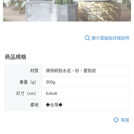
顯示電腦版詳細說明
商品規格
材質
環保蚵殼水泥、砂、菱殼炭
重量（g）
300g
尺寸（cm）
6x6x6
產地
◆台灣◆
客服