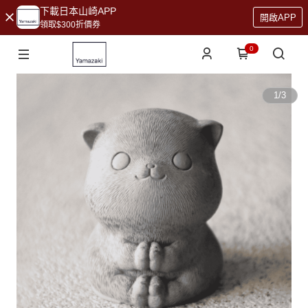
下載日本山崎APP
開啟APP
領取$300折價券
0
1
/
3