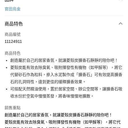
信用卡一次付款
官田烏金
LINE Pay
商品特色
Apple Pay
商品編號
悠遊付
11124911
Google Pay
商品特色
全盈+PAY
創造屬於自己的居家香氛，就讓菱殼炭擴香石靜靜的陪你吧！
大哥付你分期
菱殼炭能有效去除臭氧、吸附揮發性有機物（如甲醛等），將它
相關說明
代替砂石作為粒料，摻入水泥製作成「擴香石」可有效提高擴香
【大哥付你分期使用說明】
石的孔洞特性，達到更佳的緩釋擴香效果。
ATM付款
1.本服務由台灣大哥大提供，台灣大哥大用戶可立即使用無須另外申請。
可搭配天然精油使用，置於居家空間、辦公空間等，讓擴香石吸
2.付款方式選擇「大哥付你分期」，訂單成立後會自動跳轉到大哥付的交易
流程，驗證手機門號後，選擇欲分期的期數、繳款截止日，確認付款後即完
收水份於空氣中慢慢蒸發，將香味慢慢地擴散。
運送方式
成交易。
3.實際核准額度、可分期數及費用金額請依後續交易確認頁面所載為準。
宅配【父親節大回饋】限時$299免運
銷售重點
4.訂單成立30分鐘內，如未前往確認交易或遇審核未通過，訂單將自動取
創造屬於自己的居家香氛，就讓菱殼炭擴香石靜靜的陪你吧！
每筆NT$150，滿NT$299(含以上)免運費
消。如遇「轉專審核」未通過狀況，表示未達大哥付你分期系統評分，恕無
法說明評估內容。
菱殼炭能有效去除臭氧、吸附揮發性有機物（如甲醛等），將它代
【繳款方式說明】