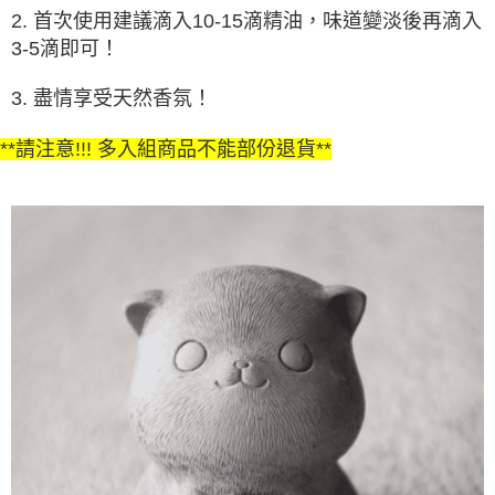
2. 首次使用建議滴入10-15滴精油，味道變淡後再滴入
3-5滴即可！
3. 盡情享受天然香氛！
**請注意!!! 多入組商品不能部份退貨**