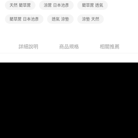
天然 藺草蓆
涼蓆 日本池彥
藺草蓆 透氣
藺草蓆 日本池彥
透氣 涼墊
涼墊 天然
詳細說明
商品規格
相關推薦