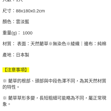
尺寸：88x180x0.2cm
顏色：雲淡藍
重量(g)： 1000
材質： 表面：天然藺草※無染色※綾織｜邊布：純棉
產地：日本製
【注意事項】
※ 藺草的根部、頭部與中段色澤不同，為其天然材質
的特性。
※ 藺草草形多變，長短粗細可能略為不同，屬正常現
象。