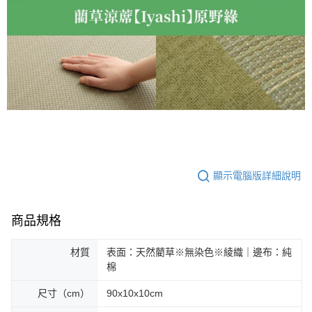
顯示電腦版詳細說明
商品規格
材質
表面：天然藺草※無染色※綾織｜邊布：純
棉
尺寸（cm）
90x10x10cm