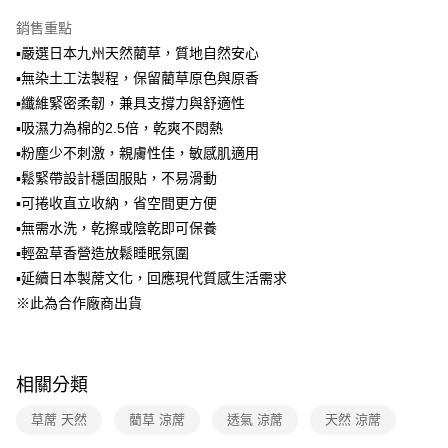
宅配【父親節大回饋】限時$299免運
4.訂單成立30分鐘內，如未前往確認交易或遇審核未通過，訂單將自動取
銷售重點
每筆NT$150，滿NT$299(含以上)免運費
消。如遇「轉專審核」未通過狀況，表示未達大哥付你分期系統評分，恕無
法說明評估內容。
▪嚴選日本九州天然藺草，質地自然安心
【繳款方式說明】
▪無染土工法製程，保留藺草原色與原香
1.分期款項不併入電信帳單，「大哥付你分期」於每月結算日後寄送繳費提
▪纖維緊密柔韌，兼具支撐力與舒適性
醒簡訊。
2.透過簡訊連結打開帳單後，可選擇「超商條碼／台灣大直營門市／銀行轉
▪吸濕力為棉的2.5倍，乾爽不悶熱
帳／街口支付／iPASS MONEY」等通路繳費。
▪粉塵少不刺激，親膚性佳，敏感肌適用
【注意事項】
▪鬆緊帶設計穩固服貼，不易滑動
1.本服務係由「台灣大哥大股份有限公司」（以下簡稱本公司）所提供，讓
▪可捲收直立收納，省空間更方便
用戶於交易時，得透過本服務購買商品或服務，並由商店將買賣／分期付款
▪無需水洗，乾擦或陰乾即可保養
買賣價金債權讓與本公司後，依約使用本公司帳單繳交帳款。
2.基於同意付款使用「大哥付你分期」之契約關係目的，商店將以您的個人
▪輕盈草香營造放鬆睡眠氛圍
資料（包含姓名、電話或地址）提供予台灣大哥大進項蒐集、處理及利用，
▪延續日本製蓆文化，回應現代質感生活需求
由本公司與您本人進行分期帳單所需資料之確認、核對及更正。
3.完整用戶服務條款，請詳閱以下連結：
https://oppay.tw/userRule
※此為合作廠商出貨
相關分類
草蓆 天然
藺草 涼蓆
透氣 涼蓆
天然 涼蓆