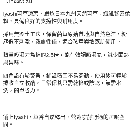
【商品說明】
Iyashi藺草涼蓆，嚴選日本九州天然藺草，纖維緊密柔
韌，具備良好的支撐性與耐用度。
採用無染土工法，保留藺草原始質地與自然色澤，粉
塵低不刺激，親膚性佳，適合孩童與敏感肌使用。
藺草吸濕力為棉的2.5倍，能有效調節濕氣，減少悶熱
與異味。
四角設有鬆緊帶，鋪設穩固不易滑動，使用後可輕鬆
捲收直立收納，日常保養只需乾擦或陰乾，無需水
洗，簡單省力。
鋪上Iyashi，草香自然釋出，營造寧靜舒適的睡眠空
間。