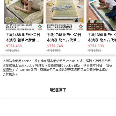
下殺1488 IKEHIKO日
下殺1748 IKEHIKO日
下殺1398 IKEHI
本池彥 藺草涼蓆葉月
本池彥 熊本八代草蓆
本池彥 熊本八代草
88x180x0.2cm/涼感草
詩織特仕
涼墊/藺草涼蓆/寢
NT$1,488
NT$1,748
NT$1,398
NT$1,680
NT$1,980
NT$1,580
蓆/吸汗透氣/日本製造
88x180x0.2cm/透氣舒
26Aug001
26Aug001
適寢具/天然藺草材質/
本網站中使用 cookie，欲查詢有關本網站使用 cookie 方式之詳情，及若您不希
日本製造品質
熱門標籤
望在電腦上使用 cookie 時應如何變更電腦的 cookie 設定，請參閱本網站「
隱私
26Aug001
權條款
」之 Cookie 聲明。您繼續使用本網站即表示您同意本公司得按本網站使
用條款之 Cookie 聲明使用 cookie。
了解更多 >
我知道了