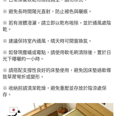
※ 避免長時間陽光直射，防止褪色與曬痕。
※ 若有液體潑灑，請立即以乾布吸除，並於通風處陰
乾。
※ 建議保持室內通風，晴天時可開窗換氣。
※ 如發現塵蟎或霉點，請使用軟毛刷清除後，置於日
光下曝曬約一小時。
※ 請搭配支撐性良好的床墊使用，避免因床墊過軟導
致草蓆彎折或變形。
※ 收納前請清潔乾燥，避免重壓並存放於陰涼處保
存。