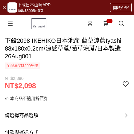
下載日本山崎APP
開啟APP
領取$300折價券
0
下殺2098 IKEHIKO日本池彥 藺草涼蓆Iyashi
88x180x0.2cm/涼感草蓆/藺草涼蓆/日本製造
26Aug001
宅配滿NT$299免運
NT$2,380
NT$2,098
※ 本商品不適用折價券
請選擇商品選項
付款與運送方式