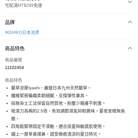
宅配滿NT$299免運
付款方式
品牌
信用卡一次付款
IKEHIKO日本池彥
LINE Pay
商品特色
Apple Pay
商品編號
悠遊付
11102454
Google Pay
商品特色
全盈+PAY
藺草涼蓆Iyashi，嚴選日本九州天然藺草。
大哥付你分期
纖維緊密編織柔韌細膩，支撐彈性兼具。
相關說明
採無染土工法保留自然質地，粉塵少親膚不刺激。
【大哥付你分期使用說明】
吸濕力為棉的2.5倍，有效調節濕氣抑制異味，夏夜安睡無負
ATM付款
1.本服務由台灣大哥大提供，台灣大哥大用戶可立即使用無須另外申請。
擔。
2.付款方式選擇「大哥付你分期」，訂單成立後會自動跳轉到大哥付的交易
流程，驗證手機門號後，選擇欲分期的期數、繳款截止日，確認付款後即完
四角鬆緊帶固定不滑動，適合孩童與敏感肌使用。
運送方式
成交易。
鋪上一蓆草香撲鼻，感受療癒清涼的夏日時光。
3.實際核准額度、可分期數及費用金額請依後續交易確認頁面所載為準。