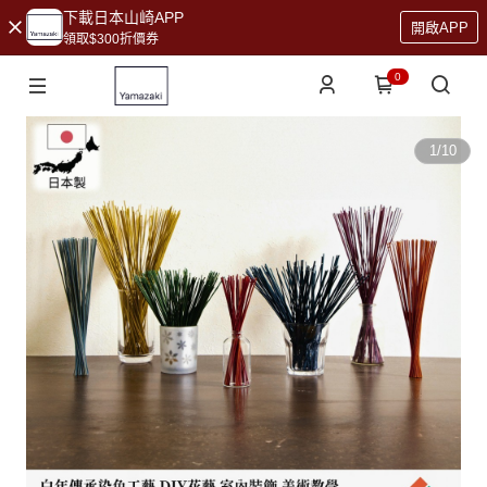
下載日本山崎APP
開啟APP
領取$300折價券
0
1
/
10