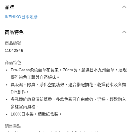
付款方式
品牌
信用卡一次付款
IKEHIKO日本池彥
LINE Pay
商品特色
Apple Pay
商品編號
悠遊付
11042946
Google Pay
商品特色
全盈+PAY
Fra-Grass染色藺草花藝束，70cm長，嚴選日本九州藺草，展現
大哥付你分期
優雅染色工藝與自然韻味。
相關說明
具吸濕、除臭、淨化空氣功效，適合搭配插花、乾燥花束及各類
【大哥付你分期使用說明】
DIY創作。
ATM付款
1.本服務由台灣大哥大提供，台灣大哥大用戶可立即使用無須另外申請。
多孔纖維散發清新草香，多款色彩可自由裁剪、混搭，輕鬆融入
2.付款方式選擇「大哥付你分期」，訂單成立後會自動跳轉到大哥付的交易
流程，驗證手機門號後，選擇欲分期的期數、繳款截止日，確認付款後即完
多樣室內風格。
運送方式
成交易。
100%日本製，精緻紙盒裝。
3.實際核准額度、可分期數及費用金額請依後續交易確認頁面所載為準。
宅配【父親節大回饋】限時$299免運
4.訂單成立30分鐘內，如未前往確認交易或遇審核未通過，訂單將自動取
銷售重點
每筆NT$150，滿NT$299(含以上)免運費
消。如遇「轉專審核」未通過狀況，表示未達大哥付你分期系統評分，恕無