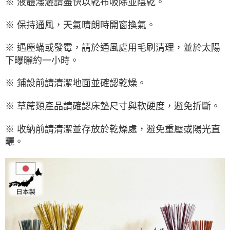
※ 液體潑灑請盡快以乾布吸除並陰乾。
※ 保持通風，天氣晴朗時開窗換氣。
※ 遇塵蟎或發霉，請於通風處用毛刷清理，並於太陽
下曝曬約一小時。
※ 鋪設前請清潔地面並確認乾燥。
※ 草蓆類產品請確認床墊尺寸與軟硬度，避免折斷。
※ 收納前請清潔並存放於乾燥處，避免重壓或陽光直
曬。