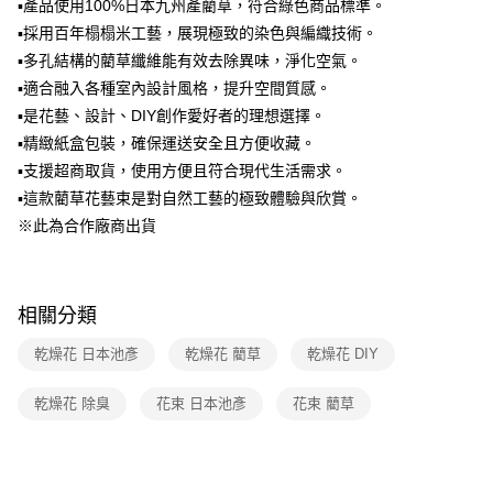
法說明評估內容。
▪產品使用100%日本九州產藺草，符合綠色商品標準。
【繳款方式說明】
▪採用百年榻榻米工藝，展現極致的染色與編織技術。
1.分期款項不併入電信帳單，「大哥付你分期」於每月結算日後寄送繳費提
▪多孔結構的藺草纖維能有效去除異味，淨化空氣。
醒簡訊。
2.透過簡訊連結打開帳單後，可選擇「超商條碼／台灣大直營門市／銀行轉
▪適合融入各種室內設計風格，提升空間質感。
帳／街口支付／iPASS MONEY」等通路繳費。
▪是花藝、設計、DIY創作愛好者的理想選擇。
【注意事項】
▪精緻紙盒包裝，確保運送安全且方便收藏。
1.本服務係由「台灣大哥大股份有限公司」（以下簡稱本公司）所提供，讓
▪支援超商取貨，使用方便且符合現代生活需求。
用戶於交易時，得透過本服務購買商品或服務，並由商店將買賣／分期付款
▪這款藺草花藝束是對自然工藝的極致體驗與欣賞。
買賣價金債權讓與本公司後，依約使用本公司帳單繳交帳款。
2.基於同意付款使用「大哥付你分期」之契約關係目的，商店將以您的個人
※此為合作廠商出貨
資料（包含姓名、電話或地址）提供予台灣大哥大進項蒐集、處理及利用，
由本公司與您本人進行分期帳單所需資料之確認、核對及更正。
3.完整用戶服務條款，請詳閱以下連結：
https://oppay.tw/userRule
相關分類
乾燥花 日本池彥
乾燥花 藺草
乾燥花 DIY
乾燥花 除臭
花束 日本池彥
花束 藺草