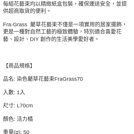
每組花藝束均以精緻紙盒包裝，確保運送安全，並提
供超商取貨的便利。
Fra-Grass 藺草花藝束不僅是一項實用的居家擺飾，
更是一種對自然工藝的極致體驗，特別適合喜愛花
藝、設計、DIY 創作的生活美學愛好者。
【商品規格】
品名: 染色藺草花藝束FraGrass70
入數: 1入
尺寸: L70cm
顏色: 活力橘
重量(g): 50