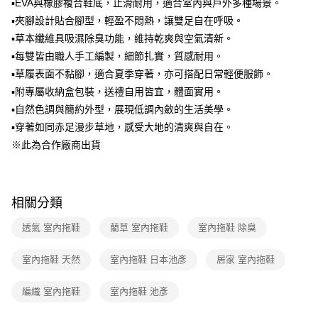
▪EVA與橡膠複合鞋底，止滑耐用，適合室內與戶外多種場景。
1.分期款項不併入電信帳單，「大哥付你分期」於每月結算日後寄送繳費提
▪夾腳設計貼合腳型，輕盈不悶熱，讓雙足自在呼吸。
醒簡訊。
2.透過簡訊連結打開帳單後，可選擇「超商條碼／台灣大直營門市／銀行轉
▪草本纖維具吸濕除臭功能，維持乾爽與空氣清新。
帳／街口支付／iPASS MONEY」等通路繳費。
▪每雙皆由職人手工編製，細節扎實，質感耐用。
【注意事項】
▪草履表面不黏腳，適合夏季穿著，亦可搭配日常輕便服飾。
1.本服務係由「台灣大哥大股份有限公司」（以下簡稱本公司）所提供，讓
▪附專屬收納盒包裝，送禮自用皆宜，體面實用。
用戶於交易時，得透過本服務購買商品或服務，並由商店將買賣／分期付款
▪自然色調與簡約外型，展現低調內斂的生活美學。
買賣價金債權讓與本公司後，依約使用本公司帳單繳交帳款。
2.基於同意付款使用「大哥付你分期」之契約關係目的，商店將以您的個人
▪穿著如同赤足漫步草地，感受大地的清爽與自在。
資料（包含姓名、電話或地址）提供予台灣大哥大進項蒐集、處理及利用，
※此為合作廠商出貨
由本公司與您本人進行分期帳單所需資料之確認、核對及更正。
3.完整用戶服務條款，請詳閱以下連結：
https://oppay.tw/userRule
相關分類
透氣 室內拖鞋
藺草 室內拖鞋
室內拖鞋 除臭
室內拖鞋 天然
室內拖鞋 日本池彥
居家 室內拖鞋
編織 室內拖鞋
室內拖鞋 池彥