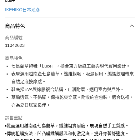
信用卡一次付款
IKEHIKO日本池彥
LINE Pay
商品特色
Apple Pay
商品編號
悠遊付
11042623
Google Pay
商品特色
全盈+PAY
七島藺草拖鞋「Luce」，揉合東方編織工藝與現代實用設計。
大哥付你分期
表層選用越南產七島藺草，纖維粗韌、吸濕耐用，編織紋理帶來
相關說明
自然足底按摩感。
【大哥付你分期使用說明】
鞋底採EVA與橡膠複合結構，止滑耐磨，適用室內與戶外。
ATM付款
1.本服務由台灣大哥大提供，台灣大哥大用戶可立即使用無須另外申請。
草編透氣、不黏腳，保持乾爽穿感。附收納盒包裝，適合送禮，
2.付款方式選擇「大哥付你分期」，訂單成立後會自動跳轉到大哥付的交易
流程，驗證手機門號後，選擇欲分期的期數、繳款截止日，確認付款後即完
亦為夏日居家良伴。
運送方式
成交易。
3.實際核准額度、可分期數及費用金額請依後續交易確認頁面所載為準。
宅配【父親節大回饋】限時$299免運
銷售重點
4.訂單成立30分鐘內，如未前往確認交易或遇審核未通過，訂單將自動取
▪鞋面選用越南產七島藺草，纖維粗實耐磨，展現自然手工質感。
每筆NT$150，滿NT$299(含以上)免運費
消。如遇「轉專審核」未通過狀況，表示未達大哥付你分期系統評分，恕無
法說明評估內容。
▪傳統粗編技法，凹凸編織觸感溫和刺激足底，提升穿著舒適度。
【繳款方式說明】