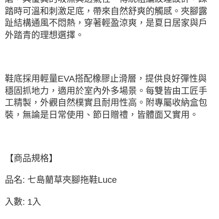
踏時可溫和刺激足底，帶來自然舒爽的觸感。夾腳露
趾結構通風不悶熱，穿著輕盈涼爽，是夏日居家與戶
外踏青的理想選擇。
鞋底採用輕量EVA搭配橡膠止滑層，提供良好彈性與
穩固抓地力，適用於室內外多場景。每雙皆由工匠手
工精製，外觀自然樸實且耐用性高。附專屬收納盒包
裝，無論是日常使用、節日贈禮，皆體面又實用。
【商品規格】
品名: 七島藺草夾腳拖鞋Luce
入數: 1入