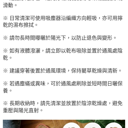
滑動。
※ 日常清潔可使用吸塵器沿編織方向輕吸，亦可用擰
乾的濕布擦拭。
※ 請勿長時間曝曬於陽光下，以防止退色與變形。
※ 如有液體潑灑，請立即以乾布吸除並置於通風處陰
乾。
※ 建議穿著後置於通風環境，保持藺草乾燥與清新。
※ 若遇塵蟎或異味，可於通風處刷除並短時間日曬保
養。
※ 長期收納時，請先清潔並放置於陰涼乾燥處，避免
重壓與陽光直射。