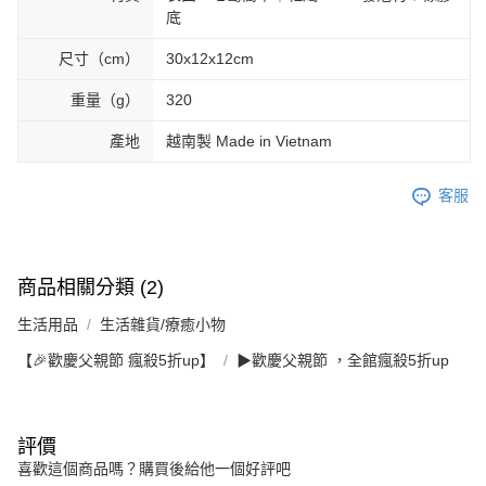
底
尺寸（cm）
30x12x12cm
重量（g）
320
產地
越南製 Made in Vietnam
客服
商品相關分類 (2)
生活用品
生活雜貨/療癒小物
【🎉歡慶父親節 瘋殺5折up】
▶歡慶父親節 ，全館瘋殺5折up
評價
喜歡這個商品嗎？購買後給他一個好評吧