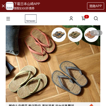
下載日本山崎APP
開啟APP
領取$300折價券
0
1
/
11