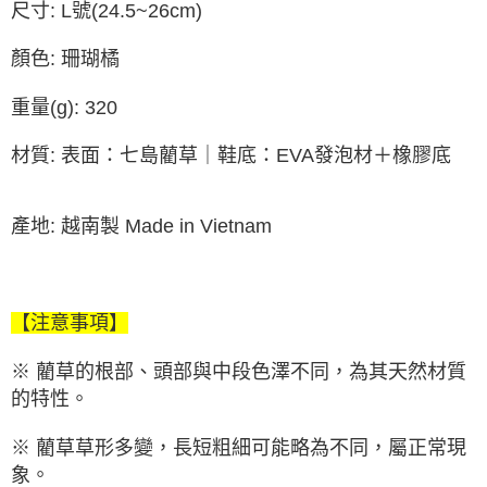
尺寸: L號(24.5~26cm)
顏色: 珊瑚橘
重量(g): 320
材質: 表面：七島藺草｜鞋底：EVA發泡材＋橡膠底
產地: 越南製 Made in Vietnam
【注意事項】
※ 藺草的根部、頭部與中段色澤不同，為其天然材質
的特性。
※ 藺草草形多變，長短粗細可能略為不同，屬正常現
象。