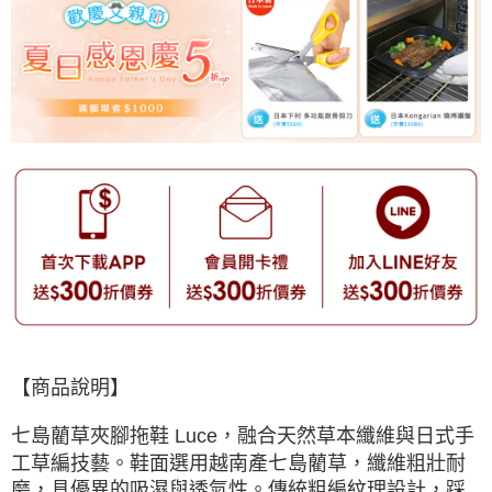
【商品說明】
七島藺草夾腳拖鞋 Luce，融合天然草本纖維與日式手
工草編技藝。鞋面選用越南產七島藺草，纖維粗壯耐
磨，具優異的吸濕與透氣性。傳統粗編紋理設計，踩