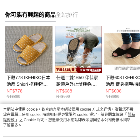
你可能有興趣的商品
全站排行
下殺778 IKEHIKO日本
任選二雙1650 伴佳家
下殺608 IKEHI
池彥 Shiori 拖鞋/除臭
踏趣戶外止滑鞋/防滑
池彥 健身拖鞋/機
拖鞋/天然藺草/室內拖
拖鞋/洞洞鞋/懶人鞋
鞋/藺草拖鞋/室內
NT$778
NT$688
NT$608
NT$880
NT$990
NT$680
鞋 26Aug001
26Aug001
本網站中使用 cookie，欲查詢有關本網站使用 cookie 方式之詳情，及若您不希
熱門標籤
望在電腦上使用 cookie 時應如何變更電腦的 cookie 設定，請參閱本網站「
隱私
權條款
」之 Cookie 聲明。您繼續使用本網站即表示您同意本公司得按本網站使
用條款之 Cookie 聲明使用 cookie。
了解更多 >