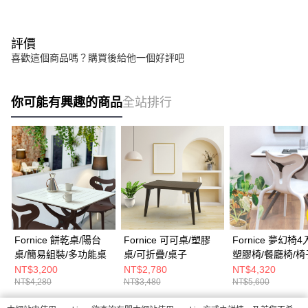
評價
喜歡這個商品嗎？購買後給他一個好評吧
你可能有興趣的商品
全站排行
Fornice 餅乾桌/陽台
Fornice 可可桌/塑膠
Fornice 夢幻椅4
桌/簡易組裝/多功能桌
桌/可折疊/桌子
塑膠椅/餐廳椅/椅
NT$3,200
NT$2,780
NT$4,320
NT$4,280
NT$3,480
NT$5,600