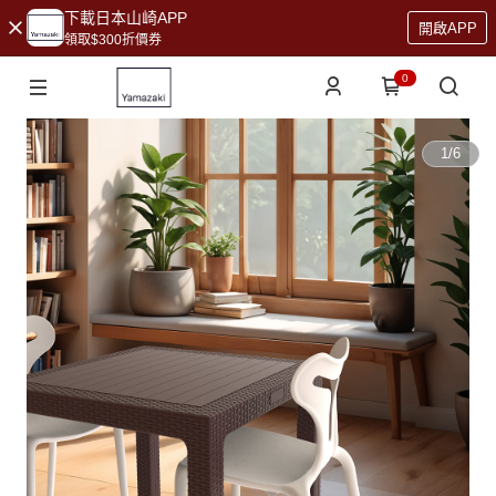
下載日本山崎APP
開啟APP
領取$300折價券
0
1
/
6