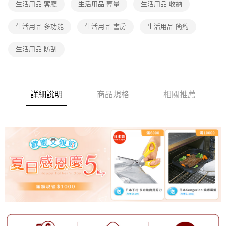
生活用品 客廳
生活用品 輕量
生活用品 收納
【注意事項】
1.本服務係由「台灣大哥大股份有限公司」（以下簡稱本公司）所提供，讓
生活用品 多功能
生活用品 書房
生活用品 簡約
用戶於交易時，得透過本服務購買商品或服務，並由商店將買賣／分期付款
買賣價金債權讓與本公司後，依約使用本公司帳單繳交帳款。
2.基於同意付款使用「大哥付你分期」之契約關係目的，商店將以您的個人
生活用品 防刮
資料（包含姓名、電話或地址）提供予台灣大哥大進項蒐集、處理及利用，
由本公司與您本人進行分期帳單所需資料之確認、核對及更正。
3.完整用戶服務條款，請詳閱以下連結：
https://oppay.tw/userRule
詳細說明
商品規格
相關推薦