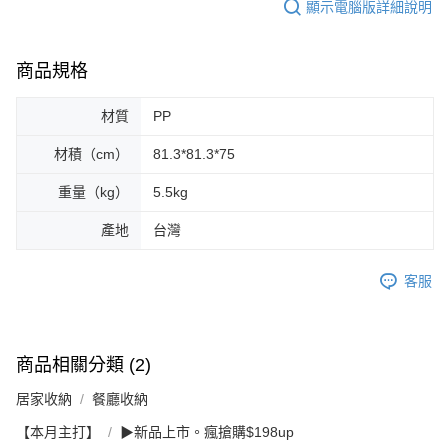
顯示電腦版詳細說明
商品規格
材質
PP
材積（cm）
81.3*81.3*75
重量（kg）
5.5kg
產地
台灣
客服
商品相關分類 (2)
居家收納
餐廳收納
【本月主打】
▶新品上市。瘋搶購$198up