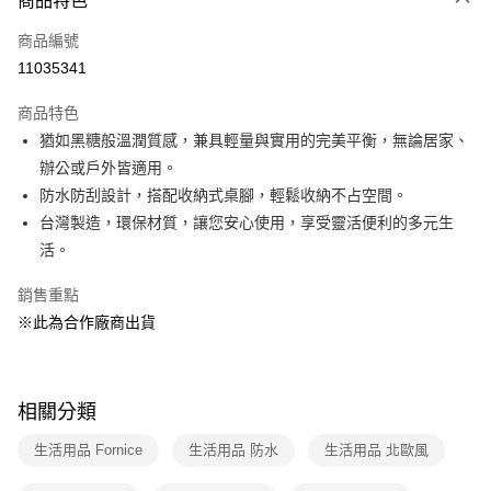
商品特色
Apple Pay
商品編號
悠遊付
11035341
Google Pay
商品特色
全盈+PAY
猶如黑糖般溫潤質感，兼具輕量與實用的完美平衡，無論居家、
大哥付你分期
辦公或戶外皆適用。
相關說明
防水防刮設計，搭配收納式桌腳，輕鬆收納不占空間。
【大哥付你分期使用說明】
台灣製造，環保材質，讓您安心使用，享受靈活便利的多元生
ATM付款
1.本服務由台灣大哥大提供，台灣大哥大用戶可立即使用無須另外申請。
活。
2.付款方式選擇「大哥付你分期」，訂單成立後會自動跳轉到大哥付的交易
流程，驗證手機門號後，選擇欲分期的期數、繳款截止日，確認付款後即完
運送方式
銷售重點
成交易。
3.實際核准額度、可分期數及費用金額請依後續交易確認頁面所載為準。
宅配【父親節大回饋】限時$299免運
※此為合作廠商出貨
4.訂單成立30分鐘內，如未前往確認交易或遇審核未通過，訂單將自動取
每筆NT$150，滿NT$299(含以上)免運費
消。如遇「轉專審核」未通過狀況，表示未達大哥付你分期系統評分，恕無
法說明評估內容。
【繳款方式說明】
相關分類
1.分期款項不併入電信帳單，「大哥付你分期」於每月結算日後寄送繳費提
醒簡訊。
生活用品 Fornice
生活用品 防水
生活用品 北歐風
2.透過簡訊連結打開帳單後，可選擇「超商條碼／台灣大直營門市／銀行轉
帳／街口支付／iPASS MONEY」等通路繳費。