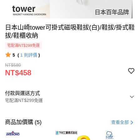
日本山崎tower可掛式磁吸鞋拔(白)/鞋拔/掛式鞋
拔/鞋櫃收納
宅配滿NT$299免運
5
(
1
則評價
)
NT$580
NT$458
付款與運送方式
宅配滿NT$299免運
付款方式
信用卡一次付款
商品加價購 (5)
查看全部
超商取貨付款