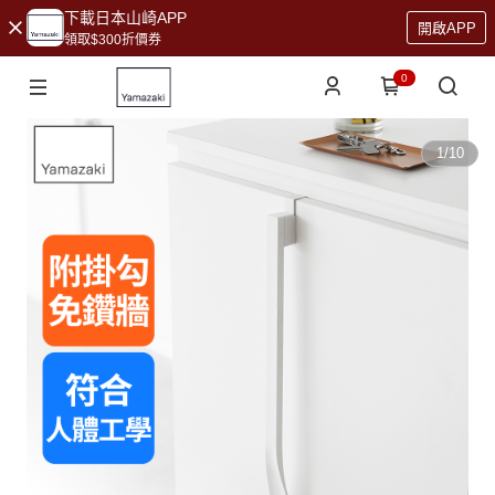
下載日本山崎APP
開啟APP
領取$300折價券
0
1
/
10