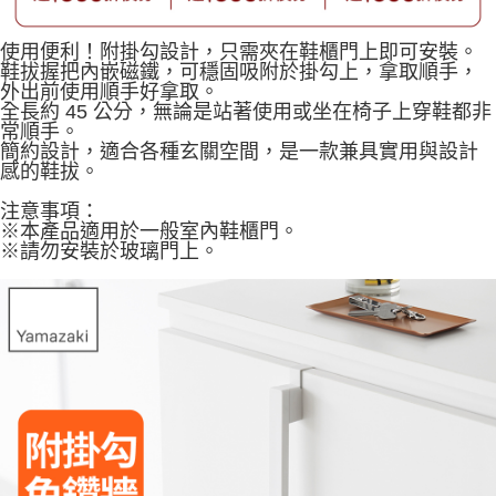
使用便利！附掛勾設計，只需夾在鞋櫃門上即可安裝。
鞋拔握把內嵌磁鐵，可穩固吸附於掛勾上，拿取順手，
外出前使用順手好拿取。
全長約 45 公分，無論是站著使用或坐在椅子上穿鞋都非
常順手。
簡約設計，適合各種玄關空間，是一款兼具實用與設計
感的鞋拔。
注意事項：
※本產品適用於一般室內鞋櫃門。
※請勿安裝於玻璃門上。