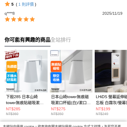
5
(
1
則評價
)
q****8
2025/11/19
你可能有興趣的商品
全站排行
下殺285 日本山崎
日本山崎tower無痕磁
LHiDS 螢幕延伸
tower無痕貼磁吸漱口
吸漱口杯組(白)/漱口
忘板 白霧灰/螢幕
杯(白)/牙刷杯架/盥洗
杯/無痕收納/浴室收納
板/文具小物/辦公
NT$285
NT$275
NT$199
NT$360
NT$350
NT$249
用品/衛浴用品
本網站中使用 cookie，欲查詢有關本網站使用 cookie 方式之詳情，及若您不希