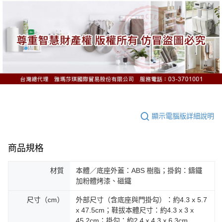
顯示電腦版詳細說明
商品規格
材質
本體／底座外蓋：ABS 樹脂；掛鈎：鑄鐵
加粉體烤漆、磁鐵
尺寸（cm）
外部尺寸（含底座與門掛勾）：約4.3 x 5.7
x 47.5cm；鞋拔本體尺寸：約4.3 x 3 x
45.2cm；掛勾：約2.4 x 4.3 x 6.3cm