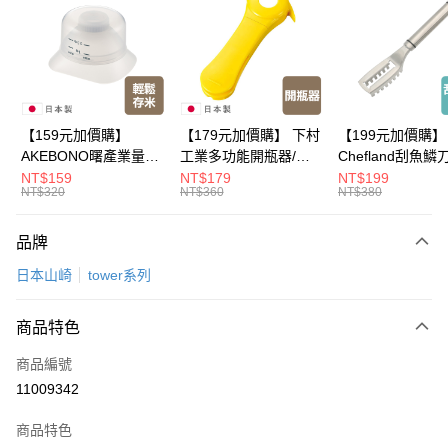
LINE Pay
Apple Pay
悠遊付
Google Pay
【159元加價購】
【179元加價購】 下村
【199元加價購】
AKEBONO曙產業量米
工業多功能開瓶器/開
Chefland刮魚鱗
全盈+PAY
杯漏斗組(白)/量米杯/
瓶器/餐廚用品/料理道
魚鱗器/廚房用品/
NT$159
NT$179
NT$199
NT$320
NT$360
NT$380
米桶/量米用具/任二件8
具/任二件8折
道具/任二件8折
大哥付你分期
折
相關說明
品牌
【大哥付你分期使用說明】
ATM付款
1.本服務由台灣大哥大提供，台灣大哥大用戶可立即使用無須另外申請。
日本山崎
tower系列
2.付款方式選擇「大哥付你分期」，訂單成立後會自動跳轉到大哥付的交易
流程，驗證手機門號後，選擇欲分期的期數、繳款截止日，確認付款後即完
運送方式
成交易。
商品特色
3.實際核准額度、可分期數及費用金額請依後續交易確認頁面所載為準。
全家取貨付款
4.訂單成立30分鐘內，如未前往確認交易或遇審核未通過，訂單將自動取
商品編號
每筆NT$100，滿NT$499(含以上)免運費
消。如遇「轉專審核」未通過狀況，表示未達大哥付你分期系統評分，恕無
11009342
法說明評估內容。
付款後全家取貨
【繳款方式說明】
1.分期款項不併入電信帳單，「大哥付你分期」於每月結算日後寄送繳費提
商品特色
每筆NT$100，滿NT$499(含以上)免運費
醒簡訊。