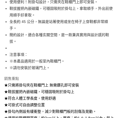
使用便利！附掛勾設計，只需夾在鞋櫃門上即可安裝。
2.透過簡訊連結打開帳單後，可選擇「超商條碼／台灣大直營門市／銀行轉
7-11取貨付款
鞋拔握把內嵌磁鐵，可穩固吸附於掛勾上，拿取順手，外出前使
帳／街口支付／iPASS MONEY」等通路繳費。
每筆NT$100，滿NT$499(含以上)免運費
用順手好拿取。
【注意事項】
全長約 45 公分，無論是站著使用或坐在椅子上穿鞋都非常順
付款後7-11取貨
1.本服務係由「台灣大哥大股份有限公司」（以下簡稱本公司）所提供，讓
用戶於交易時，得透過本服務購買商品或服務，並由商店將買賣／分期付款
手。
每筆NT$100，滿NT$499(含以上)免運費
買賣價金債權讓與本公司後，依約使用本公司帳單繳交帳款。
簡約設計，適合各種玄關空間，是一款兼具實用與設計感的鞋
2.基於同意付款使用「大哥付你分期」之契約關係目的，商店將以您的個人
宅配【父親節大回饋】限時$299免運
拔。
資料（包含姓名、電話或地址）提供予台灣大哥大進項蒐集、處理及利用，
由本公司與您本人進行分期帳單所需資料之確認、核對及更正。
每筆NT$150，滿NT$299(含以上)免運費
3.完整用戶服務條款，請詳閱以下連結：
https://oppay.tw/userRule
注意事項：
※本產品適用於一般室內鞋櫃門。
※請勿安裝於玻璃門上。
銷售重點
★只需將掛勾夾在鞋櫃門上 無需鑽孔即可安裝
★鞋拔握把內嵌磁鐵，可穩固吸附於掛勾上
★符合人體工學長度，使用舒適
★可掛式可自由調整位置
★掛勾內側設有緩衝墊，減少對鞋櫃門板的刮傷及晃動。
★適用於鞋櫃門寬度：約2cm以上，厚度：約1.4~1.8cm以內，與上