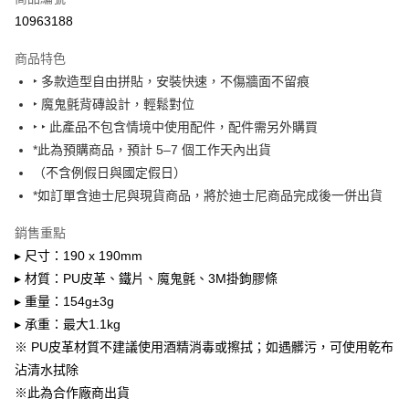
法說明評估內容。
【繳款方式說明】
10963188
1.分期款項不併入電信帳單，「大哥付你分期」於每月結算日後寄送繳費提
醒簡訊。
商品特色
2.透過簡訊連結打開帳單後，可選擇「超商條碼／台灣大直營門市／銀行轉
‣ 多款造型自由拼貼，安裝快速，不傷牆面不留痕
帳／街口支付／iPASS MONEY」等通路繳費。
‣ 魔鬼氈背磚設計，輕鬆對位
【注意事項】
‣ ‣ 此產品不包含情境中使用配件，配件需另外購買
1.本服務係由「台灣大哥大股份有限公司」（以下簡稱本公司）所提供，讓
*此為預購商品，預計 5–7 個工作天內出貨
用戶於交易時，得透過本服務購買商品或服務，並由商店將買賣／分期付款
買賣價金債權讓與本公司後，依約使用本公司帳單繳交帳款。
（不含例假日與國定假日）
2.基於同意付款使用「大哥付你分期」之契約關係目的，商店將以您的個人
*如訂單含迪士尼與現貨商品，將於迪士尼商品完成後一併出貨
資料（包含姓名、電話或地址）提供予台灣大哥大進項蒐集、處理及利用，
由本公司與您本人進行分期帳單所需資料之確認、核對及更正。
銷售重點
3.完整用戶服務條款，請詳閱以下連結：
https://oppay.tw/userRule
▸ 尺寸：190 x 190mm
▸ 材質：PU皮革、鐵片、魔鬼氈、3M掛鉤膠條
▸ 重量：154g±3g
▸ 承重：最大1.1kg
※ PU皮革材質不建議使用酒精消毒或擦拭；如遇髒污，可使用乾布
沾清水拭除
※此為合作廠商出貨