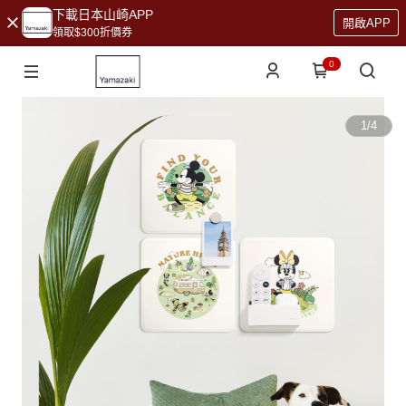
下載日本山崎APP
開啟APP
領取$300折價券
0
1
/
4