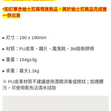
*如訂單含迪士尼與現貨商品，將於迪士尼商品完成後
一併出貨
▸ 尺寸：190 x 190mm
▸ 材質：PU皮革、鐵片、魔鬼氈、3M掛鉤膠條
▸ 重量：154g±3g
▸ 承重：最大1.1kg
※ PU皮革材質不建議使用酒精消毒或擦拭；如遇髒
污，可使用乾布沾清水拭除