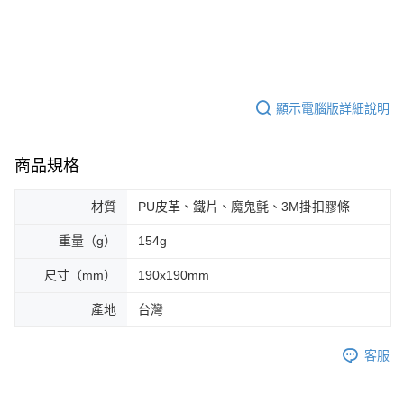
顯示電腦版詳細說明
商品規格
材質
PU皮革、鐵片、魔鬼氈、3M掛扣膠條
重量（g）
154g
尺寸（mm）
190x190mm
產地
台灣
客服