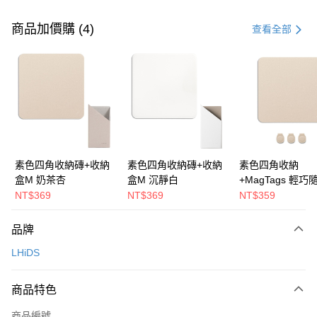
付款方式
信用卡一次付款
商品加價購 (4)
查看全部
LINE Pay
Apple Pay
悠遊付
Google Pay
全盈+PAY
素色四角收納磚+收納
素色四角收納磚+收納
素色四角收納
盒M 奶茶杏
盒M 沉靜白
+MagTags 輕巧
大哥付你分期
(3入組) 奶茶杏
NT$369
NT$369
NT$359
相關說明
【大哥付你分期使用說明】
ATM付款
品牌
1.本服務由台灣大哥大提供，台灣大哥大用戶可立即使用無須另外申請。
2.付款方式選擇「大哥付你分期」，訂單成立後會自動跳轉到大哥付的交易
LHiDS
流程，驗證手機門號後，選擇欲分期的期數、繳款截止日，確認付款後即完
運送方式
成交易。
3.實際核准額度、可分期數及費用金額請依後續交易確認頁面所載為準。
宅配【父親節大回饋】限時$299免運
商品特色
4.訂單成立30分鐘內，如未前往確認交易或遇審核未通過，訂單將自動取
每筆NT$150，滿NT$299(含以上)免運費
消。如遇「轉專審核」未通過狀況，表示未達大哥付你分期系統評分，恕無
商品編號