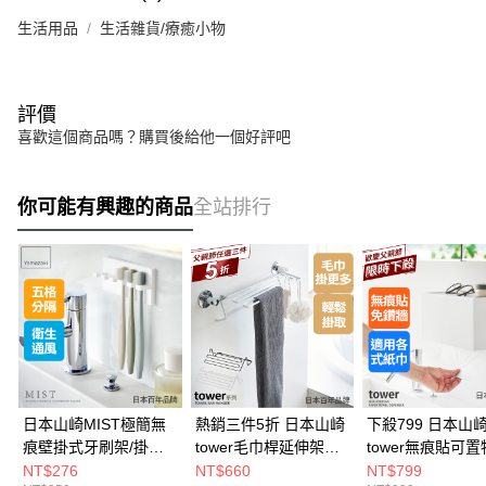
生活用品
生活雜貨/療癒小物
評價
喜歡這個商品嗎？購買後給他一個好評吧
你可能有興趣的商品
全站排行
日本山崎MIST極簡無
熱銷三件5折 日本山崎
下殺799 日本山
痕壁掛式牙刷架/掛架/
tower毛巾桿延伸架
tower無痕貼可
無痕牙刷架/浴室收納
(白)/免打孔毛巾架/毛
生紙架(白)/可調
NT$276
NT$660
NT$799