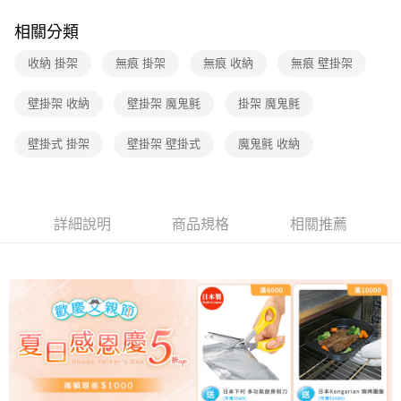
1.分期款項不併入電信帳單，「大哥付你分期」於每月結算日後寄送繳費提
醒簡訊。
相關分類
2.透過簡訊連結打開帳單後，可選擇「超商條碼／台灣大直營門市／銀行轉
帳／街口支付／iPASS MONEY」等通路繳費。
收納 掛架
無痕 掛架
無痕 收納
無痕 壁掛架
【注意事項】
壁掛架 收納
壁掛架 魔鬼氈
掛架 魔鬼氈
1.本服務係由「台灣大哥大股份有限公司」（以下簡稱本公司）所提供，讓
用戶於交易時，得透過本服務購買商品或服務，並由商店將買賣／分期付款
買賣價金債權讓與本公司後，依約使用本公司帳單繳交帳款。
壁掛式 掛架
壁掛架 壁掛式
魔鬼氈 收納
2.基於同意付款使用「大哥付你分期」之契約關係目的，商店將以您的個人
資料（包含姓名、電話或地址）提供予台灣大哥大進項蒐集、處理及利用，
由本公司與您本人進行分期帳單所需資料之確認、核對及更正。
3.完整用戶服務條款，請詳閱以下連結：
https://oppay.tw/userRule
詳細說明
商品規格
相關推薦