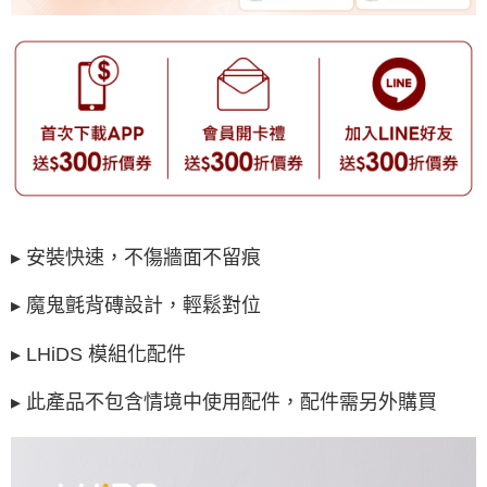
▸ 安裝快速，不傷牆面不留痕
▸ 魔鬼氈背磚設計，輕鬆對位
▸ LHiDS 模組化配件
▸ 此產品不包含情境中使用配件，配件需另外購買