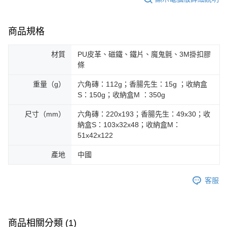
商品規格
材質
PU皮革、磁鐵、鐵片、魔鬼氈、3M掛扣膠
條
重量（g）
六角磚：112g；香腸先生：15g ；收納盒
S：150g；收納盒M ：350g
尺寸（mm）
六角磚：220x193；香腸先生：49x30；收
納盒S：103x32x48；收納盒M：
51x42x122
產地
中國
客服
商品相關分類 (1)