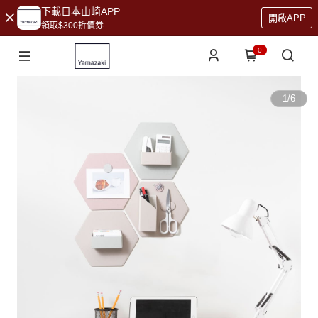
下載日本山崎APP
開啟APP
領取$300折價券
0
1
/
6