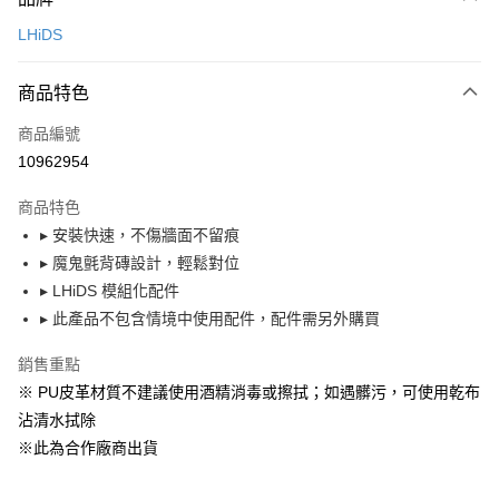
信用卡一次付款
LHiDS
LINE Pay
商品特色
Apple Pay
商品編號
悠遊付
10962954
Google Pay
商品特色
全盈+PAY
▸ 安裝快速，不傷牆面不留痕
大哥付你分期
▸ 魔鬼氈背磚設計，輕鬆對位
相關說明
▸ LHiDS 模組化配件
【大哥付你分期使用說明】
▸ 此產品不包含情境中使用配件，配件需另外購買
ATM付款
1.本服務由台灣大哥大提供，台灣大哥大用戶可立即使用無須另外申請。
2.付款方式選擇「大哥付你分期」，訂單成立後會自動跳轉到大哥付的交易
銷售重點
流程，驗證手機門號後，選擇欲分期的期數、繳款截止日，確認付款後即完
運送方式
※ PU皮革材質不建議使用酒精消毒或擦拭；如遇髒污，可使用乾布
成交易。
3.實際核准額度、可分期數及費用金額請依後續交易確認頁面所載為準。
宅配【父親節大回饋】限時$299免運
沾清水拭除
4.訂單成立30分鐘內，如未前往確認交易或遇審核未通過，訂單將自動取
※此為合作廠商出貨
每筆NT$150，滿NT$299(含以上)免運費
消。如遇「轉專審核」未通過狀況，表示未達大哥付你分期系統評分，恕無
法說明評估內容。
【繳款方式說明】