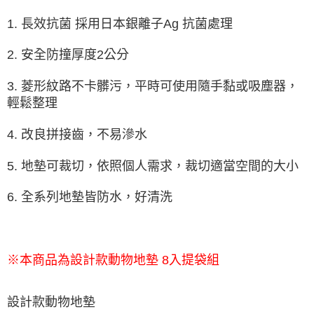
1. 長效抗菌 採用日本銀離子Ag 抗菌處理
2. 安全防撞厚度2公分
3. 菱形紋路不卡髒污，平時可使用隨手黏或吸塵器，
輕鬆整理
4. 改良拼接齒，不易滲水
5. 地墊可裁切，依照個人需求，裁切適當空間的大小
6. 全系列地墊皆防水，好清洗
※
本商品為設計款動物地墊 8入提袋組
設計款動物地墊