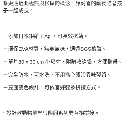
系更貼近北極熊與松鼠的概念，讓討喜的動物陪著孩
子一起成長。
－添加日本銀離子Ag ，可長效抗菌。
－環保EVA材質，無毒無味，通過SGS檢驗。
－單片30 x 30 cm 小尺寸，附贈收納袋，方便攜帶。
－完全防水，可水洗，不用擔心髒污異味殘留。
－雙面雙色設計，可依喜好變換拼接方式。
* 設計款動物地墊只限同系列間互相拼接。