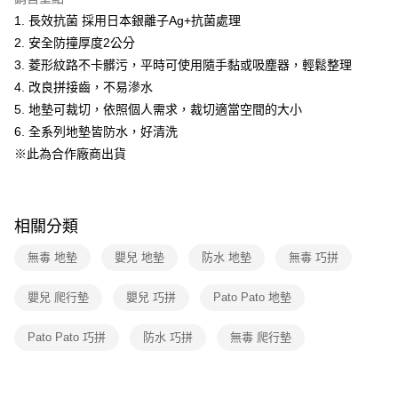
2.透過簡訊連結打開帳單後，可選擇「超商條碼／台灣大直營門市／銀行轉
1. 長效抗菌 採用日本銀離子Ag+抗菌處理
帳／街口支付／iPASS MONEY」等通路繳費。
2. 安全防撞厚度2公分
【注意事項】
3. 菱形紋路不卡髒污，平時可使用隨手黏或吸塵器，輕鬆整理
1.本服務係由「台灣大哥大股份有限公司」（以下簡稱本公司）所提供，讓
4. 改良拼接齒，不易滲水
用戶於交易時，得透過本服務購買商品或服務，並由商店將買賣／分期付款
5. 地墊可裁切，依照個人需求，裁切適當空間的大小
買賣價金債權讓與本公司後，依約使用本公司帳單繳交帳款。
2.基於同意付款使用「大哥付你分期」之契約關係目的，商店將以您的個人
6. 全系列地墊皆防水，好清洗
資料（包含姓名、電話或地址）提供予台灣大哥大進項蒐集、處理及利用，
※此為合作廠商出貨
由本公司與您本人進行分期帳單所需資料之確認、核對及更正。
3.完整用戶服務條款，請詳閱以下連結：
https://oppay.tw/userRule
相關分類
無毒 地墊
嬰兒 地墊
防水 地墊
無毒 巧拼
嬰兒 爬行墊
嬰兒 巧拼
Pato Pato 地墊
Pato Pato 巧拼
防水 巧拼
無毒 爬行墊