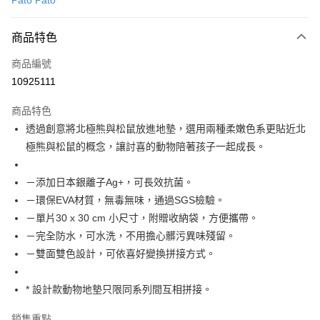
Pato Pato
LINE Pay
商品特色
Apple Pay
商品編號
悠遊付
10925111
Google Pay
商品特色
全盈+PAY
透過創意將北極熊與松鼠放進地墊，選用兩種柔嫩色系更貼近北
大哥付你分期
極熊與松鼠的概念，讓討喜的動物陪著孩子一起成長。
相關說明
【大哥付你分期使用說明】
－添加日本銀離子Ag+，可長效抗菌。
ATM付款
1.本服務由台灣大哥大提供，台灣大哥大用戶可立即使用無須另外申請。
－環保EVA材質，無毒無味，通過SGS檢驗。
2.付款方式選擇「大哥付你分期」，訂單成立後會自動跳轉到大哥付的交易
流程，驗證手機門號後，選擇欲分期的期數、繳款截止日，確認付款後即完
－單片30 x 30 cm 小尺寸，附贈收納袋，方便攜帶。
運送方式
成交易。
－完全防水，可水洗，不用擔心髒污異味殘留。
3.實際核准額度、可分期數及費用金額請依後續交易確認頁面所載為準。
宅配【父親節大回饋】限時$299免運
－雙面雙色設計，可依喜好變換拼接方式。
4.訂單成立30分鐘內，如未前往確認交易或遇審核未通過，訂單將自動取
每筆NT$150，滿NT$299(含以上)免運費
消。如遇「轉專審核」未通過狀況，表示未達大哥付你分期系統評分，恕無
法說明評估內容。
* 設計款動物地墊只限同系列間互相拼接。
【繳款方式說明】
1.分期款項不併入電信帳單，「大哥付你分期」於每月結算日後寄送繳費提
銷售重點
醒簡訊。