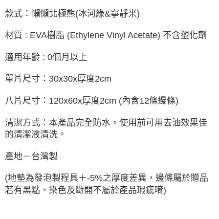
款式：懶懶北極熊(冰河綠&寧靜米)
材質 : EVA樹脂 (Ethylene Vinyl Acetate) 不含塑化劑
適用年齡 : 0個月以上
單片尺寸：30x30x厚度2cm
八片尺寸：120x60x厚度2cm (內含12條邊條)
清潔方式：本產品完全防水，使用前可用去油效果佳
的清潔液清洗。
產地－台灣製
(地墊為發泡製程具＋-5%之厚度差異，邊條屬於贈品
若有黑點、染色及斷開不屬於產品瑕疵唷)