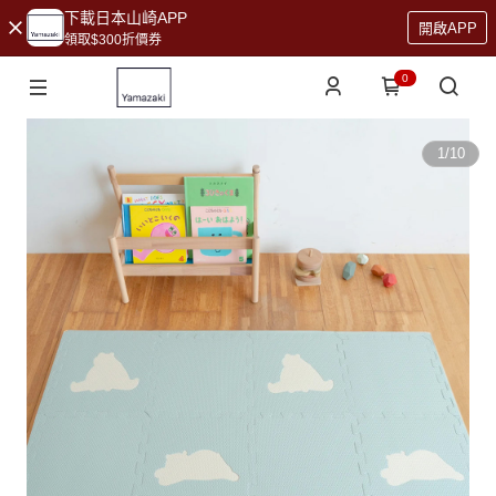
下載日本山崎APP
開啟APP
領取$300折價券
0
1
/
10