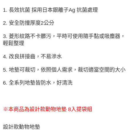
1. 長效抗菌 採用日本銀離子Ag 抗菌處理
2. 安全防撞厚度2公分
3. 菱形紋路不卡髒污，平時可使用隨手黏或吸塵器，
輕鬆整理
4. 改良拼接齒，不易滲水
5. 地墊可裁切，依照個人需求，裁切適當空間的大小
6. 全系列地墊皆防水，好清洗
※
本商品為設計款動物地墊 8入提袋組
設計款動物地墊