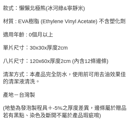
款式：懶懶北極熊(冰河綠&寧靜米)
材質 : EVA樹脂 (Ethylene Vinyl Acetate) 不含塑化劑
適用年齡 : 0個月以上
單片尺寸：30x30x厚度2cm
八片尺寸：120x60x厚度2cm (內含12條邊條)
清潔方式：本產品完全防水，使用前可用去油效果佳
的清潔液清洗。
產地－台灣製
(地墊為發泡製程具＋-5%之厚度差異，邊條屬於贈品
若有黑點、染色及斷開不屬於產品瑕疵唷)