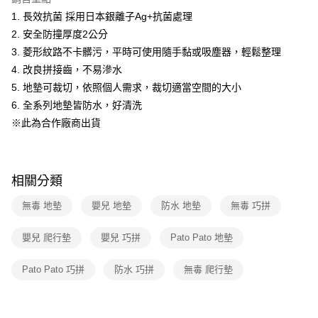
2.透過簡訊連結打開帳單後，可選擇「超商條碼／台灣大直營門市／銀行轉
1. 長效抗菌 採用日本銀離子Ag+抗菌處理
帳／街口支付／iPASS MONEY」等通路繳費。
2. 安全防撞厚度2公分
【注意事項】
3. 菱形紋路不卡髒污，平時可使用隨手黏或吸塵器，輕鬆整理
1.本服務係由「台灣大哥大股份有限公司」（以下簡稱本公司）所提供，讓
4. 改良拼接齒，不易滲水
用戶於交易時，得透過本服務購買商品或服務，並由商店將買賣／分期付款
5. 地墊可裁切，依照個人需求，裁切適當空間的大小
買賣價金債權讓與本公司後，依約使用本公司帳單繳交帳款。
2.基於同意付款使用「大哥付你分期」之契約關係目的，商店將以您的個人
6. 全系列地墊皆防水，好清洗
資料（包含姓名、電話或地址）提供予台灣大哥大進項蒐集、處理及利用，
※此為合作廠商出貨
由本公司與您本人進行分期帳單所需資料之確認、核對及更正。
3.完整用戶服務條款，請詳閱以下連結：
https://oppay.tw/userRule
相關分類
無毒 地墊
嬰兒 地墊
防水 地墊
無毒 巧拼
嬰兒 爬行墊
嬰兒 巧拼
Pato Pato 地墊
Pato Pato 巧拼
防水 巧拼
無毒 爬行墊