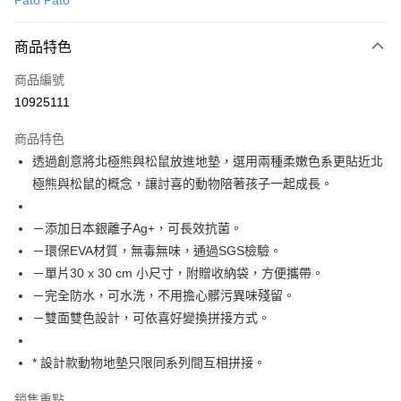
Pato Pato
LINE Pay
商品特色
Apple Pay
商品編號
悠遊付
10925111
Google Pay
商品特色
全盈+PAY
透過創意將北極熊與松鼠放進地墊，選用兩種柔嫩色系更貼近北
大哥付你分期
極熊與松鼠的概念，讓討喜的動物陪著孩子一起成長。
相關說明
【大哥付你分期使用說明】
－添加日本銀離子Ag+，可長效抗菌。
ATM付款
1.本服務由台灣大哥大提供，台灣大哥大用戶可立即使用無須另外申請。
－環保EVA材質，無毒無味，通過SGS檢驗。
2.付款方式選擇「大哥付你分期」，訂單成立後會自動跳轉到大哥付的交易
流程，驗證手機門號後，選擇欲分期的期數、繳款截止日，確認付款後即完
－單片30 x 30 cm 小尺寸，附贈收納袋，方便攜帶。
運送方式
成交易。
－完全防水，可水洗，不用擔心髒污異味殘留。
3.實際核准額度、可分期數及費用金額請依後續交易確認頁面所載為準。
宅配【父親節大回饋】限時$299免運
－雙面雙色設計，可依喜好變換拼接方式。
4.訂單成立30分鐘內，如未前往確認交易或遇審核未通過，訂單將自動取
每筆NT$150，滿NT$299(含以上)免運費
消。如遇「轉專審核」未通過狀況，表示未達大哥付你分期系統評分，恕無
法說明評估內容。
* 設計款動物地墊只限同系列間互相拼接。
【繳款方式說明】
1.分期款項不併入電信帳單，「大哥付你分期」於每月結算日後寄送繳費提
銷售重點
醒簡訊。