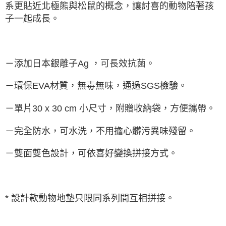
系更貼近北極熊與松鼠的概念，讓討喜的動物陪著孩
子一起成長。
－添加日本銀離子Ag ，可長效抗菌。
－環保EVA材質，無毒無味，通過SGS檢驗。
－單片30 x 30 cm 小尺寸，附贈收納袋，方便攜帶。
－完全防水，可水洗，不用擔心髒污異味殘留。
－雙面雙色設計，可依喜好變換拼接方式。
* 設計款動物地墊只限同系列間互相拼接。