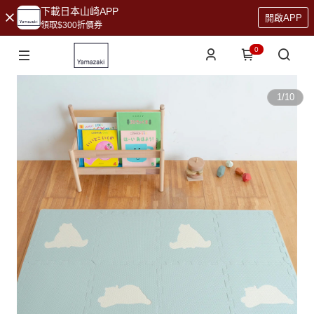
下載日本山崎APP
開啟APP
領取$300折價券
0
1
/
10