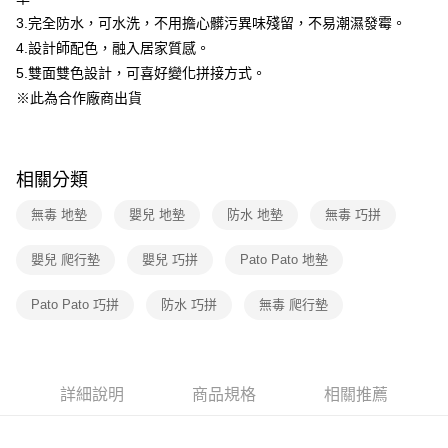
2.透過簡訊連結打開帳單後，可選擇「超商條碼／台灣大直營門市／銀行轉
3.完全防水，可水洗，不用擔心髒污異味殘留，不易潮濕發霉。
帳／街口支付／iPASS MONEY」等通路繳費。
4.設計師配色，融入居家質感。
【注意事項】
5.雙面雙色設計，可喜好變化拼接方式。
1.本服務係由「台灣大哥大股份有限公司」（以下簡稱本公司）所提供，讓
※此為合作廠商出貨
用戶於交易時，得透過本服務購買商品或服務，並由商店將買賣／分期付款
買賣價金債權讓與本公司後，依約使用本公司帳單繳交帳款。
2.基於同意付款使用「大哥付你分期」之契約關係目的，商店將以您的個人
資料（包含姓名、電話或地址）提供予台灣大哥大進項蒐集、處理及利用，
相關分類
由本公司與您本人進行分期帳單所需資料之確認、核對及更正。
3.完整用戶服務條款，請詳閱以下連結：
https://oppay.tw/userRule
無毒 地墊
嬰兒 地墊
防水 地墊
無毒 巧拼
嬰兒 爬行墊
嬰兒 巧拼
Pato Pato 地墊
Pato Pato 巧拼
防水 巧拼
無毒 爬行墊
詳細說明
商品規格
相關推薦