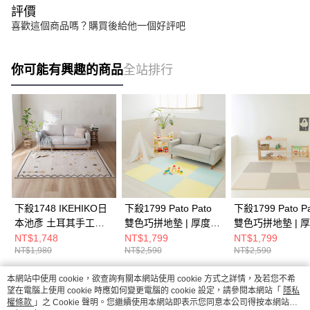
評價
喜歡這個商品嗎？購買後給他一個好評吧
你可能有興趣的商品
全站排行
下殺1748 IKEHIKO日
下殺1799 Pato Pato
下殺1799 Pato P
本池彥 土耳其手工腳
雙色巧拼地墊 | 厚度
雙色巧拼地墊 | 
踏墊Nekkar
2cm 6入提袋組 | 黃&
2cm 6入提袋組 |
NT$1,748
NT$1,799
NT$1,799
NT$1,980
NT$2,590
NT$2,590
50x80x1.1cm 圖樣點
淺綠/嬰兒地墊/寶寶爬
&乳白/嬰兒地墊/
綴/土耳其地毯/地毯/家
行墊/巧拼地墊
爬行墊/巧拼地墊
本網站中使用 cookie，欲查詢有關本網站使用 cookie 方式之詳情，及若您不希
居用品 26Aug001
熱門標籤
望在電腦上使用 cookie 時應如何變更電腦的 cookie 設定，請參閱本網站「
隱私
權條款
」之 Cookie 聲明。您繼續使用本網站即表示您同意本公司得按本網站使