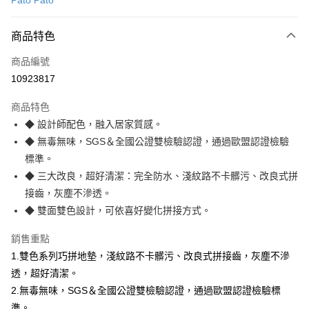
Pato Pato
LINE Pay
商品特色
Apple Pay
商品編號
悠遊付
10923817
Google Pay
商品特色
全盈+PAY
◆ 設計師配色，融入居家質感。
大哥付你分期
◆ 無毒無味，SGS＆全國公證雙檢驗認證，通過歐盟認證檢驗
相關說明
標準。
【大哥付你分期使用說明】
◆ 三大改良，超好清潔：完全防水、淺紋路不卡髒污、改良式拼
ATM付款
1.本服務由台灣大哥大提供，台灣大哥大用戶可立即使用無須另外申請。
接齒，灰塵不滲透。
2.付款方式選擇「大哥付你分期」，訂單成立後會自動跳轉到大哥付的交易
流程，驗證手機門號後，選擇欲分期的期數、繳款截止日，確認付款後即完
◆ 雙面雙色設計，可依喜好變化拼接方式。
運送方式
成交易。
3.實際核准額度、可分期數及費用金額請依後續交易確認頁面所載為準。
宅配【父親節大回饋】限時$299免運
銷售重點
4.訂單成立30分鐘內，如未前往確認交易或遇審核未通過，訂單將自動取
1.雙色系列巧拼地墊，淺紋路不卡髒污、改良式拼接齒，灰塵不滲
每筆NT$150，滿NT$299(含以上)免運費
消。如遇「轉專審核」未通過狀況，表示未達大哥付你分期系統評分，恕無
法說明評估內容。
透，超好清潔。
【繳款方式說明】
2.無毒無味，SGS＆全國公證雙檢驗認證，通過歐盟認證檢驗標
1.分期款項不併入電信帳單，「大哥付你分期」於每月結算日後寄送繳費提
準。
醒簡訊。