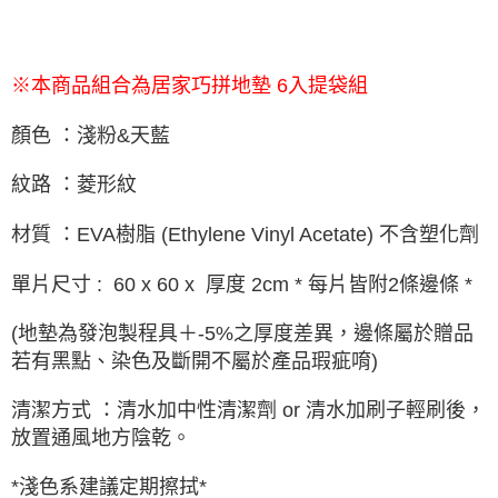
※本商品組合為
居家巧拼地墊 6入提袋組
顏色 ：淺粉&天藍
紋路 ：菱形紋
材質 ：EVA樹脂 (Ethylene Vinyl Acetate) 不含塑化劑
單片尺寸 : 60 x 60 x 厚度 2cm * 每片皆附2條邊條 *
(地墊為發泡製程具＋-5%之厚度差異，邊條屬於贈品
若有黑點、染色及斷開不屬於產品瑕疵唷)
清潔方式 ：清水加中性清潔劑 or 清水加刷子輕刷後，
放置通風地方陰乾。
*淺色系建議定期擦拭*