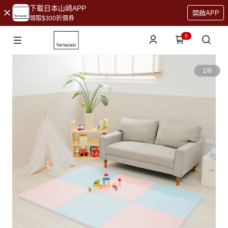
下載日本山崎APP
開啟APP
領取$300折價券
0
1
/
6