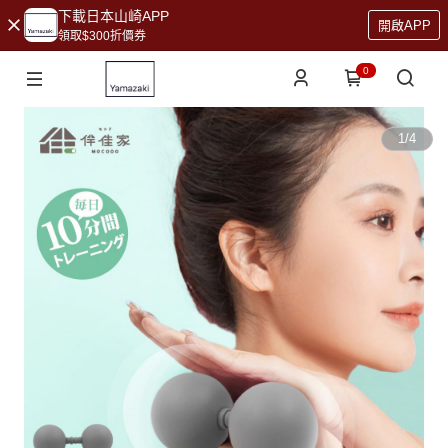
下載日本山崎APP
開啟APP
領取$300折價券
0
1
/
4