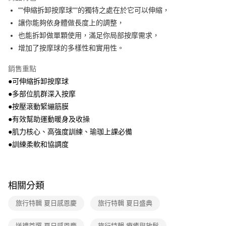
醒簡訊。
""伸縮拆卸按摩球""的獨特之處在於它可以伸縮，
2.透過簡訊連結打開帳單後，可選擇「超商條碼／台灣大直營門市／銀行轉
7-11取貨付款
讓你能夠依身體做長度上的調整，
帳／街口支付／iPASS MONEY」等通路繳費。
每筆NT$100，滿NT$499(含以上)免運費
也能拆卸做單顆使用，滿足你局部按摩需求，
【注意事項】
增加了按摩球的多樣性和實用性。
付款後7-11取貨
1.本服務係由「台灣大哥大股份有限公司」（以下簡稱本公司）所提供，讓
用戶於交易時，得透過本服務購買商品或服務，並由商店將買賣／分期付款
每筆NT$100，滿NT$499(含以上)免運費
銷售重點
買賣價金債權讓與本公司後，依約使用本公司帳單繳交帳款。
2.基於同意付款使用「大哥付你分期」之契約關係目的，商店將以您的個人
●可伸縮拆卸按摩球
宅配【父親節大回饋】限時$299免運
資料（包含姓名、電話或地址）提供予台灣大哥大進項蒐集、處理及利用，
●多部位肌群深入按摩
由本公司與您本人進行分期帳單所需資料之確認、核對及更正。
每筆NT$150，滿NT$299(含以上)免運費
3.完整用戶服務條款，請詳閱以下連結：
https://oppay.tw/userRule
●按壓滾動緊繃筋膜
●有效幫助運動暖身及收操
●肌力核心、高強度訓練、瑜珈上課必備
●訓練柔軟和協調度
相關分類
旅行特輯 夏日感恩慶
旅行特輯 夏日盛典
送禮首選 夏日感恩慶
旅行特輯 療癒與放鬆