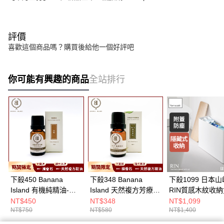
評價
喜歡這個商品嗎？購買後給他一個好評吧
你可能有興趣的商品
全站排行
下殺450 Banana
下殺348 Banana
下殺1099 日本山
Island 有機純精油-有
Island 天然複方芳療精
RIN質感木紋收納
機依蘭/依蘭精油/有機
油 No.6 純淨知心/擴香
蓋(白)/附蓋收納盒
NT$450
NT$348
NT$1,099
NT$750
NT$580
NT$1,400
精油/居家香氛
精油/芳療精油/居家香
納盒/居家收納
氛