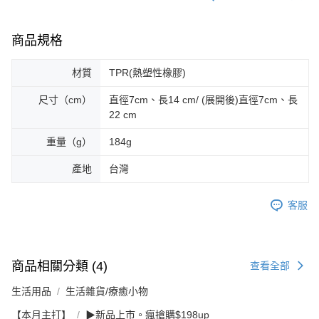
商品規格
材質
TPR(熱塑性橡膠)
尺寸（cm）
直徑7cm、長14 cm/ (展開後)直徑7cm、長
22 cm
重量（g）
184g
產地
台灣
客服
商品相關分類 (4)
查看全部
生活用品
生活雜貨/療癒小物
【本月主打】
▶新品上市。瘋搶購$198up