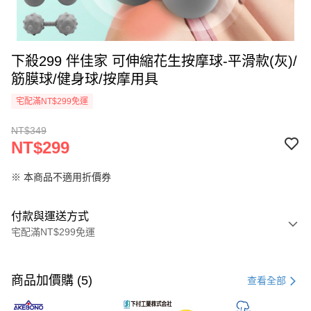
下殺299 伴佳家 可伸縮花生按摩球-平滑款(灰)/
筋膜球/健身球/按摩用具
宅配滿NT$299免運
NT$349
NT$299
※ 本商品不適用折價券
付款與運送方式
宅配滿NT$299免運
付款方式
信用卡一次付款
商品加價購 (5)
查看全部
超商取貨付款