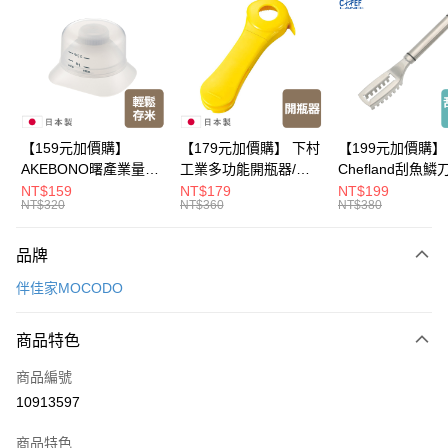
LINE Pay
Apple Pay
悠遊付
Google Pay
【159元加價購】
【179元加價購】 下村
【199元加價購】
AKEBONO曙產業量米
工業多功能開瓶器/開
Chefland刮魚鱗
全盈+PAY
杯漏斗組(白)/量米杯/
瓶器/餐廚用品/料理道
魚鱗器/廚房用品/
NT$159
NT$179
NT$199
NT$320
NT$360
NT$380
米桶/量米用具/任二件8
具/任二件8折
道具/任二件8折
大哥付你分期
折
相關說明
品牌
【大哥付你分期使用說明】
ATM付款
1.本服務由台灣大哥大提供，台灣大哥大用戶可立即使用無須另外申請。
伴佳家MOCODO
2.付款方式選擇「大哥付你分期」，訂單成立後會自動跳轉到大哥付的交易
流程，驗證手機門號後，選擇欲分期的期數、繳款截止日，確認付款後即完
運送方式
成交易。
商品特色
3.實際核准額度、可分期數及費用金額請依後續交易確認頁面所載為準。
全家取貨付款
4.訂單成立30分鐘內，如未前往確認交易或遇審核未通過，訂單將自動取
商品編號
每筆NT$100，滿NT$499(含以上)免運費
消。如遇「轉專審核」未通過狀況，表示未達大哥付你分期系統評分，恕無
10913597
法說明評估內容。
付款後全家取貨
【繳款方式說明】
1.分期款項不併入電信帳單，「大哥付你分期」於每月結算日後寄送繳費提
商品特色
每筆NT$100，滿NT$499(含以上)免運費