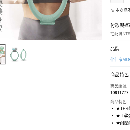
※ 本商品
付款與運
宅配滿NT$
付款方式
品牌
信用卡一
伴佳家MO
超商取貨
商品特色
LINE Pay
商品編號
Apple Pay
10911777
商品特色
悠遊付
★TP
Google Pa
★工學
★耐壓
全盈+PAY