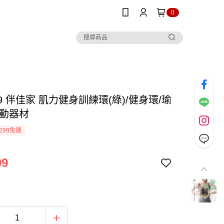
0
9 伴佳家 肌力健身訓練環(綠)/健身環/瑜
運動器材
299免運
99