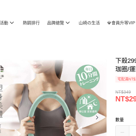
活動
熱銷排行
品牌總覽
山崎の生活
💎會員升等VIP
下殺29
珈圈/
宅配滿NT$
NT$349
NT$2
數量