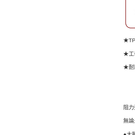
★T
★工
★耐
阻力
無論
●大