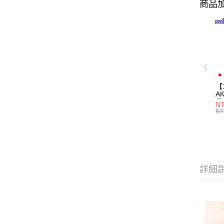
商品加
【
A
量
NT
量
NT
用
詳細