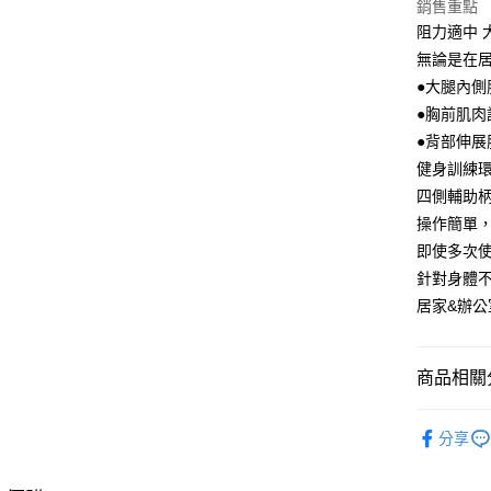
銷售重點
大哥付你
阻力適中 
相關說明
無論是在
【大哥付
ATM付款
1.本服務
●大腿內側
2.付款方
●胸前肌肉
流程，驗
●背部伸展
完成交易
運送方式
3.實際核
健身訓練環
4.訂單成
全家取貨
四側輔助
消。如遇
每筆NT$1
無法說明
操作簡單
【繳款方
即使多次
付款後全
1.分期款
針對身體
醒簡訊。
每筆NT$1
2.透過簡
居家&辦
帳／街口支
7-11取貨
【注意事
每筆NT$1
商品相關分
1.本服務
用戶於交
付款後7-1
生活用品
款買賣價
每筆NT$1
分享
2.基於同
【本月主
資料（包
宅配【父親
用，由本