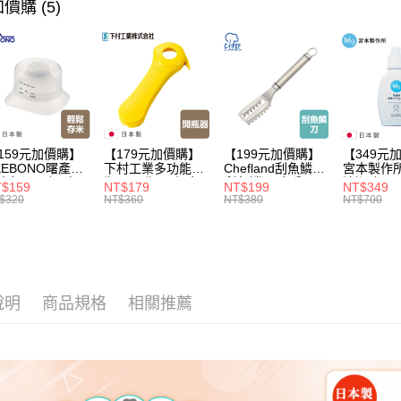
【本月主
價購 (5)
3.完整用
每筆NT$1
【🎉歡慶
家搶購！
159元加價購】
【179元加價購】
【199元加價購】
【349元
KEBONO曙產業
下村工業多功能開
Chefland刮魚鱗刀/
宮本製作
米杯漏斗組(白)/
瓶器/開瓶器/餐廚
刮魚鱗器/廚房用
清潔液600
$159
NT$179
NT$199
NT$349
米杯/米桶/量米
用品/料理道具/任
品/料理道具/任二
精/洗衣鎂
$320
NT$360
NT$380
NT$700
具/任二件8折
二件8折
件8折
品/任二件
說明
商品規格
相關推薦