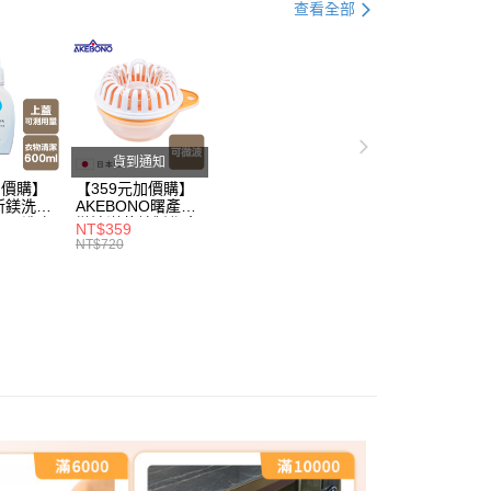
打】
▶超商取貨專區｜限時優惠
戶服務條款，請詳閱以下連結：
https://oppay.tw/userRule
查看全部
50，滿NT$299(含以上)免運費
父親節 瘋殺5折up】
▶【限時加價購$159up】官網獨
貨到通知
加價購】
【359元加價購】
所鎂洗衣
AKEBONO曙產業
ml/洗衣
微波洋芋片製作盒/
NT$359
/洗衣用
料理盒/健康零食/
NT$720
8折
廚房工具/任二件8
折