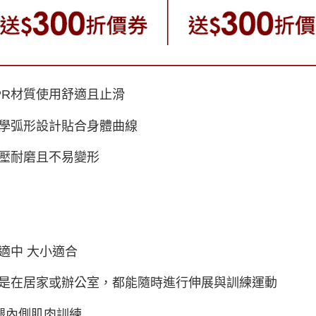
PR材質使用舒適且止滑
學弧形設計貼合身體曲線
壓耐磨且不易變形
適中 大小適合
是在居家或辦公室，都能隨時進行伸展與訓練運動
腿內側肌肉訓練