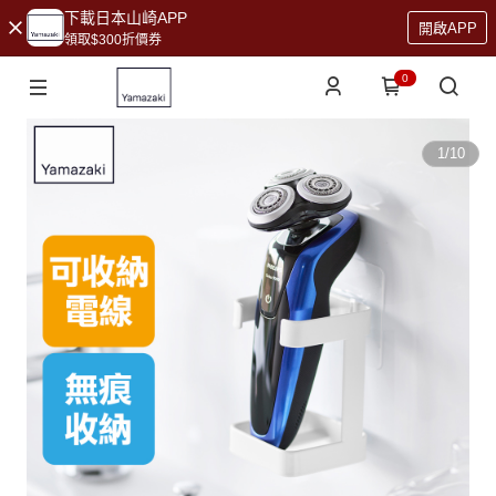
下載日本山崎APP
開啟APP
領取$300折價券
0
1
/
10