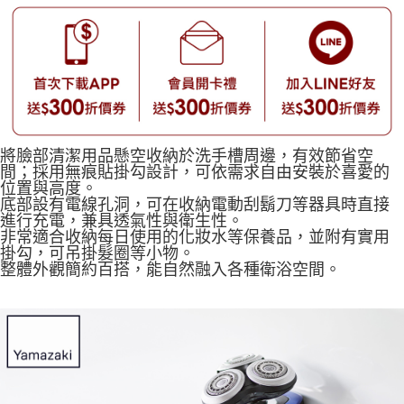
將臉部清潔用品懸空收納於洗手槽周邊，有效節省空
間；採用無痕貼掛勾設計，可依需求自由安裝於喜愛的
位置與高度。
底部設有電線孔洞，可在收納電動刮鬍刀等器具時直接
進行充電，兼具透氣性與衛生性。
非常適合收納每日使用的化妝水等保養品，並附有實用
掛勾，可吊掛髮圈等小物。
整體外觀簡約百搭，能自然融入各種衛浴空間。