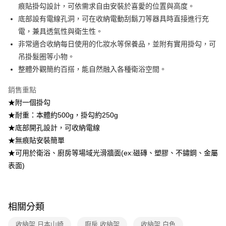
7-11取貨付款
痕貼掛勾設計，可依需求自由安裝於喜愛的位置與高度。
帳／街口支付／iPASS MONEY」等通路繳費。
每筆NT$100，滿NT$499(含以上)免運費
底部設有電線孔洞，可在收納電動刮鬍刀等器具時直接進行充
【注意事項】
電，兼具透氣性與衛生性。
付款後7-11取貨
1.本服務係由「台灣大哥大股份有限公司」（以下簡稱本公司）所提供，讓
用戶於交易時，得透過本服務購買商品或服務，並由商店將買賣／分期付款
非常適合收納每日使用的化妝水等保養品，並附有實用掛勾，可
每筆NT$100，滿NT$499(含以上)免運費
買賣價金債權讓與本公司後，依約使用本公司帳單繳交帳款。
吊掛髮圈等小物。
2.基於同意付款使用「大哥付你分期」之契約關係目的，商店將以您的個人
宅配【父親節大回饋】限時$299免運
整體外觀簡約百搭，能自然融入各種衛浴空間。
資料（包含姓名、電話或地址）提供予台灣大哥大進項蒐集、處理及利用，
由本公司與您本人進行分期帳單所需資料之確認、核對及更正。
每筆NT$150，滿NT$299(含以上)免運費
3.完整用戶服務條款，請詳閱以下連結：
https://oppay.tw/userRule
銷售重點
★附一個掛勾
★耐重：本體約500g，掛勾約250g
★底部開孔設計，可收納電線
★無痕貼安裝簡單
★可用於衛浴、廚房等場域光滑牆面(ex:磁磚、塑膠、不鏽鋼、金屬
表面)
相關分類
收納架 日本山崎
廚房 收納架
收納架 白色