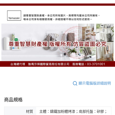
顯示電腦版詳細說明
商品規格
材質
主體：鑄鐵加粉體烤漆；底部托盤：矽膠；