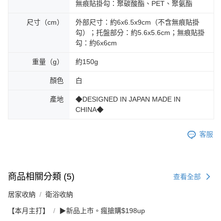
無痕貼掛勾：聚碳酸酯、PET、聚氨酯
尺寸（cm）
外部尺寸：約6x6.5x9cm（不含無痕貼掛
勾）；托盤部分：約5.6x5.6cm；無痕貼掛
勾：約6x6cm
重量（g）
約150g
顏色
白
產地
◆DESIGNED IN JAPAN MADE IN
CHINA◆
客服
商品相關分類 (5)
查看全部
居家收納
衛浴收納
【本月主打】
▶新品上市。瘋搶購$198up