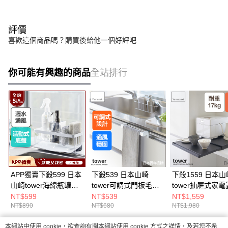
評價
喜歡這個商品嗎？購買後給他一個好評吧
你可能有興趣的商品
全站排行
APP獨賣下殺599 日本
下殺539 日本山崎
下殺1559 日本山
山崎tower海綿瓶罐置
tower可調式門板毛巾
tower抽屜式家
物架(白)/瓶罐架/海綿
架(白)/門板架/毛巾掛
架(黑)/電器架/廚
NT$599
NT$539
NT$1,559
NT$890
NT$680
NT$1,980
架/海綿瀝水架/海綿置
架/門板收納
納架/廚房收納
物架/廚房收納架
本網站中使用 cookie，欲查詢有關本網站使用 cookie 方式之詳情，及若您不希