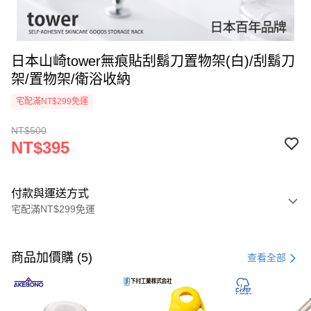
日本山崎tower無痕貼刮鬍刀置物架(白)/刮鬍刀
架/置物架/衛浴收納
宅配滿NT$299免運
NT$500
NT$395
付款與運送方式
宅配滿NT$299免運
付款方式
信用卡一次付款
商品加價購 (5)
查看全部
超商取貨付款
LINE Pay