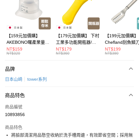
Apple Pay
悠遊付
Google Pay
【159元加價購】
【179元加價購】 下村
【199元加價購】
AKEBONO曙產業量米
工業多功能開瓶器/開
Chefland刮魚鱗
全盈+PAY
杯漏斗組(白)/量米杯/
瓶器/餐廚用品/料理道
魚鱗器/廚房用品/
NT$159
NT$179
NT$199
NT$320
NT$360
NT$380
米桶/量米用具/任二件8
具/任二件8折
道具/任二件8折
大哥付你分期
折
相關說明
品牌
【大哥付你分期使用說明】
ATM付款
1.本服務由台灣大哥大提供，台灣大哥大用戶可立即使用無須另外申請。
日本山崎
tower系列
2.付款方式選擇「大哥付你分期」，訂單成立後會自動跳轉到大哥付的交易
流程，驗證手機門號後，選擇欲分期的期數、繳款截止日，確認付款後即完
運送方式
成交易。
商品特色
3.實際核准額度、可分期數及費用金額請依後續交易確認頁面所載為準。
全家取貨付款
4.訂單成立30分鐘內，如未前往確認交易或遇審核未通過，訂單將自動取
商品編號
每筆NT$100，滿NT$499(含以上)免運費
消。如遇「轉專審核」未通過狀況，表示未達大哥付你分期系統評分，恕無
10893856
法說明評估內容。
付款後全家取貨
【繳款方式說明】
1.分期款項不併入電信帳單，「大哥付你分期」於每月結算日後寄送繳費提
商品特色
每筆NT$100，滿NT$499(含以上)免運費
醒簡訊。
將臉部清潔用品懸空收納於洗手槽周邊，有效節省空間；採用無
2.透過簡訊連結打開帳單後，可選擇「超商條碼／台灣大直營門市／銀行轉