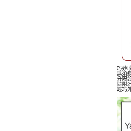
巧妙
無須
分隔
隨附
輕巧