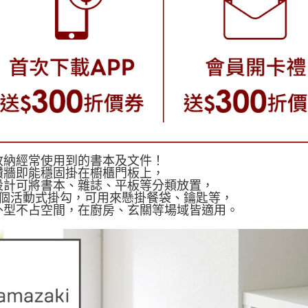
收納經常使用到的書本及文件！
鑽牆即能穩固掛在櫥櫃門板上，
設計可將書本、雜誌、平板等分類放置，
2個活動式掛勾，可用來懸掛餐袋、鑰匙等，
外型不占空間，在廚房、玄關等場域皆適用。