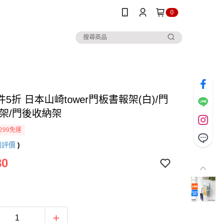
0
5折 日本山崎tower門板書報架(白)/門
書架/門後收納架
299免運
則評價
)
80