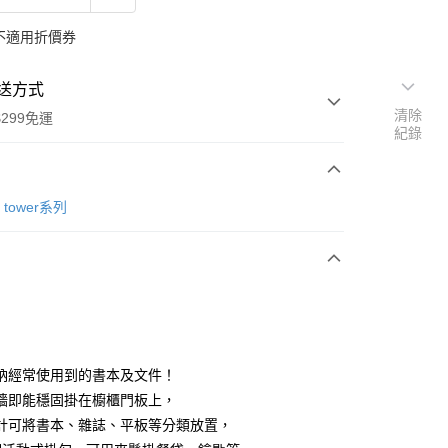
不適用折價券
送方式
清除
299免運
紀錄
次付款
tower系列
y
納經常使用到的書本及文件！
牆即能穩固掛在櫥櫃門板上，
計可將書本、雜誌、平板等分類放置，
分期