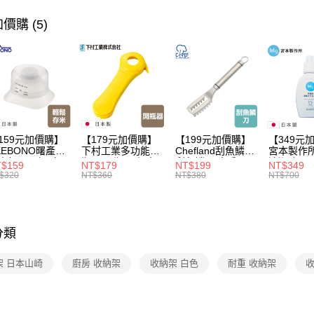
【🎉歡慶
價購 (5)
家搶購！
【🎉歡慶
【🎉歡慶
價！
159元加價購】
【179元加價購】
【199元加價購】
【349元
KEBONO曙產業
下村工業多功能開
Chefland刮魚鱗刀/
宮本製作
米杯漏斗組(白)/
瓶器/開瓶器/餐廚
刮魚鱗器/廚房用
清潔液600
$159
NT$179
NT$199
NT$349
米杯/米桶/量米
用品/料理道具/任
品/料理道具/任二
精/洗衣鎂
$320
NT$360
NT$380
NT$700
具/任二件8折
二件8折
件8折
品/任二件
分類
架 日本山崎
廚房 收納架
收納架 白色
耐重 收納架
收