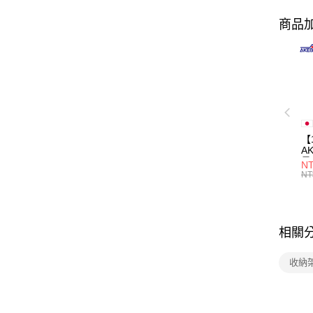
商品加
【
A
量
NT
量
NT
用
相關
收納