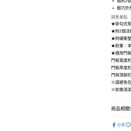
隨附2
相關說明
【大哥付
輕巧外
ATM付款
1.本服務
銷售重點
2.付款方
流程，驗
★掛勾式
完成交易
運送方式
★附2個活
3.實際核
★附緩衝
4.訂單成
宅配【父親
消。如遇
★耐重：本
每筆NT$1
無法說明
★適用門
【繳款方
1.分期款
門板寬度約
醒簡訊。
門板厚度約
2.透過簡
門與頂部的
帳／街口支
※請避免
【注意事
※如需清
1.本服務
用戶於交
款買賣價
2.基於同
商品相關分
資料（包
用，由本
居家收納
3.完整用
分享
【本月主