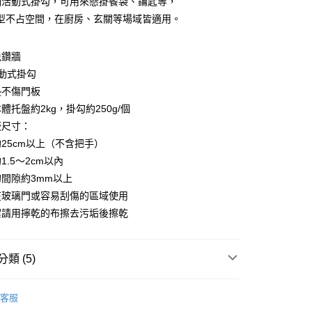
個活動式掛勾，可用來懸掛餐袋、鑰匙等，
你分期使用說明】
型不占空間，在廚房、玄關等場域皆適用。
由台灣大哥大提供，台灣大哥大用戶可立即使用無須另外申請。
式選擇「大哥付你分期」，訂單成立後會自動跳轉到大哥付的交易
證手機門號後，選擇欲分期的期數、繳款截止日，確認付款後即
免鑽牆
。
動式掛勾
准額度、可分期數及費用金額請依後續交易確認頁面所載為準。
墊不傷門板
立30分鐘內，如未前往確認交易或遇審核未通過，訂單將自動取
節大回饋】限時$299免運
「轉專審核」未通過狀況，表示未達大哥付你分期系統評分，恕
體托盤約2kg，掛勾約250g/個
50，滿NT$299(含以上)免運費
評估內容。
板尺寸：
式說明】
項不併入電信帳單，「大哥付你分期」於每月結算日後寄送繳費提
25cm以上（不含把手）
1.5～2cm以內
訊連結打開帳單後，可選擇「超商條碼／台灣大直營門市／銀行轉
間隙約3mm以上
付／iPASS MONEY」等通路繳費。
在玻璃門或容易刮傷的區域使用
項】
潔請用擰乾的布擦去污垢後擦乾
係由「台灣大哥大股份有限公司」（以下簡稱本公司）所提供，讓
易時，得透過本服務購買商品或服務，並由商店將買賣／分期付
金債權讓與本公司後，依約使用本公司帳單繳交帳款。
意付款使用「大哥付你分期」之契約關係目的，商店將以您的個人
類 (5)
含姓名、電話或地址）提供予台灣大哥大進項蒐集、處理及利
公司與您本人進行分期帳單所需資料之確認、核對及更正。
玄關收納
戶服務條款，請詳閱以下連結：
https://oppay.tw/userRule
客服
打】
▶新品上市。瘋搶購$198up