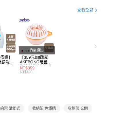
父親節 瘋殺5折up】
▶【限時加價購$159up】官網獨
查看全部
父親節 瘋殺5折up】
▶歡慶父親節 ，全館瘋殺5折up
父親節 瘋殺5折up】
▶任選三件5折！父親節破盤超低
貨到通知
加價購】
【359元加價購】
所鎂洗衣
AKEBONO曙產業
ml/洗衣
微波洋芋片製作盒/
NT$359
/洗衣用
料理盒/健康零食/
NT$720
8折
廚房工具/任二件8
折
納架 活動式
收納架 免鑽牆
收納架 玄關