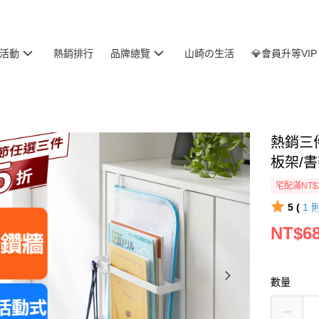
活動
熱銷排行
品牌總覽
山崎の生活
💎會員升等VIP
熱銷三件
板架/
宅配滿NT$
5 (
1
NT$6
數量