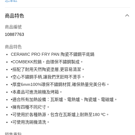
志津匠
LINE Pay
商品特色
Apple Pay
商品編號
悠遊付
10887763
Google Pay
商品特色
全盈+PAY
CERAMIC PRO FRY PAN 陶瓷不鏽鋼平底鍋
大哥付你分期
•COMBEKK煎鍋，由環保不鏽鋼製成。
相關說明
•搭配了耐用天然陶瓷塗層,更容易清潔。
【大哥付你分期使用說明】
•空心不鏽鋼手柄,讓我們烹飪時不燙手。
ATM付款
1.本服務由台灣大哥大提供，台灣大哥大用戶可立即使用無須另外申請。
•厚度6mm100%環保不鏽鋼材質,確保熱量完美分布。
2.付款方式選擇「大哥付你分期」，訂單成立後會自動跳轉到大哥付的交易
流程，驗證手機門號後，選擇欲分期的期數、繳款截止日，確認付款後即完
•本產品可進洗碗機及烤箱。
運送方式
成交易。
•適合所有加熱設備：瓦斯爐、電熱爐、陶瓷爐、電磁爐。
3.實際核准額度、可分期數及費用金額請依後續交易確認頁面所載為準。
宅配【父親節大回饋】限時$299免運
•擁有四種不同尺寸。
4.訂單成立30分鐘內，如未前往確認交易或遇審核未通過，訂單將自動取
每筆NT$150，滿NT$299(含以上)免運費
消。如遇「轉專審核」未通過狀況，表示未達大哥付你分期系統評分，恕無
•可使用於各種熱源，包含在瓦斯爐上耐熱至180 ºC。
法說明評估內容。
•可使用洗碗機清洗。
【繳款方式說明】
1.分期款項不併入電信帳單，「大哥付你分期」於每月結算日後寄送繳費提
銷售重點
醒簡訊。