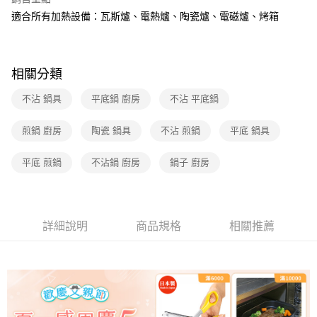
2.透過簡訊連結打開帳單後，可選擇「超商條碼／台灣大直營門市／銀行轉
適合所有加熱設備：瓦斯爐、電熱爐、陶瓷爐、電磁爐、烤箱
帳／街口支付／iPASS MONEY」等通路繳費。
【注意事項】
1.本服務係由「台灣大哥大股份有限公司」（以下簡稱本公司）所提供，讓
相關分類
用戶於交易時，得透過本服務購買商品或服務，並由商店將買賣／分期付款
買賣價金債權讓與本公司後，依約使用本公司帳單繳交帳款。
不沾 鍋具
平底鍋 廚房
不沾 平底鍋
2.基於同意付款使用「大哥付你分期」之契約關係目的，商店將以您的個人
資料（包含姓名、電話或地址）提供予台灣大哥大進項蒐集、處理及利用，
由本公司與您本人進行分期帳單所需資料之確認、核對及更正。
煎鍋 廚房
陶瓷 鍋具
不沾 煎鍋
平底 鍋具
3.完整用戶服務條款，請詳閱以下連結：
https://oppay.tw/userRule
平底 煎鍋
不沾鍋 廚房
鍋子 廚房
詳細說明
商品規格
相關推薦