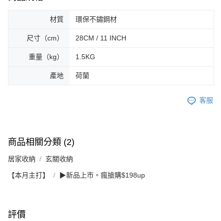
材質
環保不鏽鋼材
尺寸（cm）
28CM / 11 INCH
重量（kg）
1.5KG
產地
荷蘭
客服
商品相關分類 (2)
居家收納
玄關收納
【本月主打】
▶新品上市。瘋搶購$198up
評價