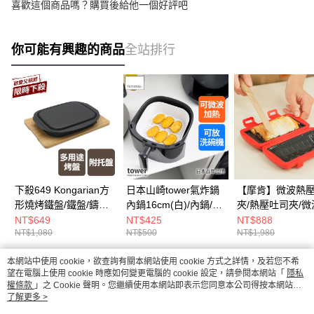
喜歡這個商品嗎？購買後給他一個好評吧
你可能有興趣的商品
全站排行
下殺649 Kongarian方
日本山崎tower氣炸鍋
【摩肯】微波熱
形燒烤鐵盤/鐵盤/鑄鐵
內鍋16cm(白)/內鍋/矽
夾/熱壓吐司夾/微
盤/不沾烤盤
膠內鍋/矽膠鍋具
理工具/早餐料理
NT$649
NT$425
NT$888
NT$1,080
NT$500
NT$1,980
本網站中使用 cookie，欲查詢有關本網站使用 cookie 方式之詳情，及若您不希
熱門標籤
望在電腦上使用 cookie 時應如何變更電腦的 cookie 設定，請參閱本網站「
隱私
權條款
」之 Cookie 聲明。您繼續使用本網站即表示您同意本公司得按本網站使
用條款之 Cookie 聲明使用 cookie。
了解更多 >