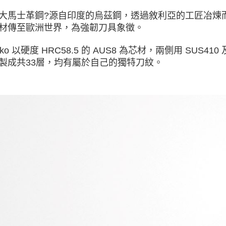
大馬士革鋼?源自印度的烏茲鋼，透過敘利亞的工匠冶煉
材傳至歐洲世界，為強韌刀具象徵。
ako 以硬度 HRC58.5 的 AUS8 為芯材，兩側用 SUS4
製成共33層，均有屬於自己的獨特刀紋。