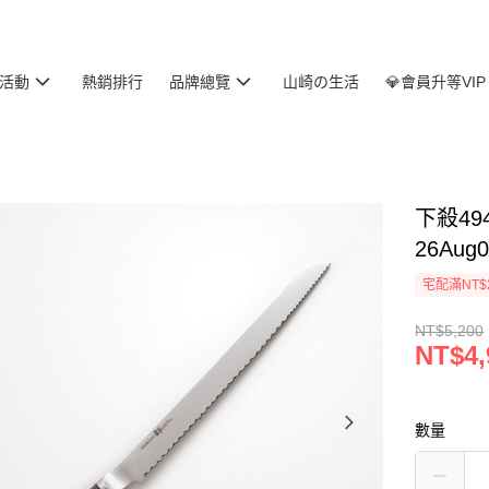
活動
熱銷排行
品牌總覽
山崎の生活
💎會員升等VIP
下殺494
26Aug0
宅配滿NT$
NT$5,200
NT$4,
數量