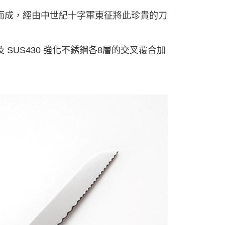
而成，經由中世紀十字軍東征將此珍貴的刀
10 及 SUS430 強化不銹鋼各8層的交叉覆合加