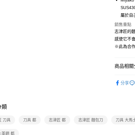
Miyak
相關說明
【大哥付
SUS
ATM付款
1.本服務
屬於自
2.付款方
流程，驗
銷售重點
完成交易
運送方式
志津匠的
3.實際核
感使它不
4.訂單成
宅配【父親
消。如遇
※此為合
每筆NT$1
無法說明
【繳款方
1.分期款
商品相關分
醒簡訊。
2.透過簡
帳／街口支
廚具用品·
分享
【本月主
【注意事
1.本服務
用戶於交
款買賣價
分類
2.基於同
資料（包
匠 刀具
刀具 都
志津匠 都
志津匠 麵包刀
刀具 大馬
用，由本
3.完整用
士革鋼 都