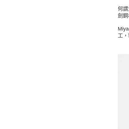
何謂
劍鋼
Miy
工，