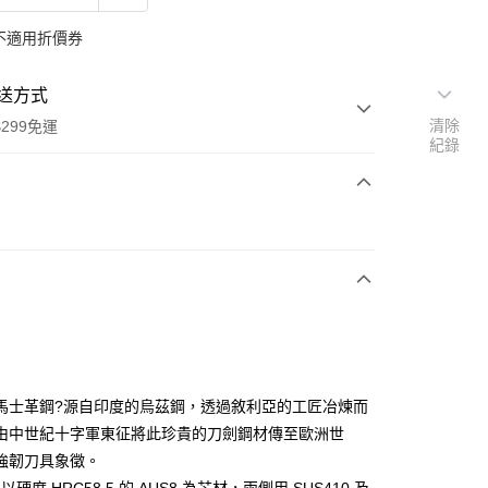
不適用折價券
送方式
清除
299免運
紀錄
次付款
y
馬士革鋼?源自印度的烏茲鋼，透過敘利亞的工匠冶煉而
由中世紀十字軍東征將此珍貴的刀劍鋼材傳至歐洲世
強韌刀具象徵。
分期