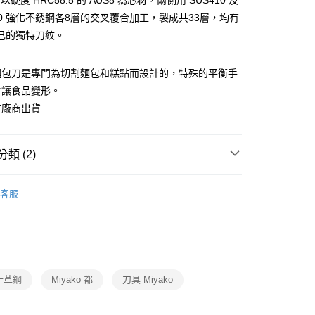
o 以硬度 HRC58.5 的 AUS8 為芯材，兩側用 SUS410 及
你分期使用說明】
430 強化不銹鋼各8層的交叉覆合加工，製成共33層，均有
由台灣大哥大提供，台灣大哥大用戶可立即使用無須另外申請。
己的獨特刀紋。
式選擇「大哥付你分期」，訂單成立後會自動跳轉到大哥付的交易
證手機門號後，選擇欲分期的期數、繳款截止日，確認付款後即
。
麵包刀是專門為切割麵包和糕點而設計的，特殊的平衡手
准額度、可分期數及費用金額請依後續交易確認頁面所載為準。
會讓食品變形。
立30分鐘內，如未前往確認交易或遇審核未通過，訂單將自動取
節大回饋】限時$299免運
「轉專審核」未通過狀況，表示未達大哥付你分期系統評分，恕
作廠商出貨
50，滿NT$299(含以上)免運費
評估內容。
式說明】
項不併入電信帳單，「大哥付你分期」於每月結算日後寄送繳費提
類 (2)
訊連結打開帳單後，可選擇「超商條碼／台灣大直營門市／銀行轉
付／iPASS MONEY」等通路繳費。
料理道具
料理道具
客服
打】
▶新品上市。瘋搶購$198up
項】
係由「台灣大哥大股份有限公司」（以下簡稱本公司）所提供，讓
易時，得透過本服務購買商品或服務，並由商店將買賣／分期付
金債權讓與本公司後，依約使用本公司帳單繳交帳款。
意付款使用「大哥付你分期」之契約關係目的，商店將以您的個人
含姓名、電話或地址）提供予台灣大哥大進項蒐集、處理及利
士革鋼
Miyako 都
刀具 Miyako
公司與您本人進行分期帳單所需資料之確認、核對及更正。
戶服務條款，請詳閱以下連結：
https://oppay.tw/userRule