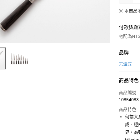
※ 本商品
付款與運
宅配滿NT$
付款方式
品牌
信用卡一
志津匠
LINE Pay
商品特色
Apple Pay
商品編號
悠遊付
10854083
商品特色
Google Pa
何謂大
全盈+PAY
成，經
界，為
大哥付你