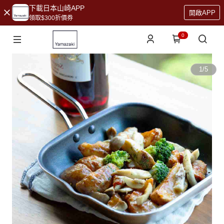
下載日本山崎APP
開啟APP
領取$300折價券
0
1
/
5