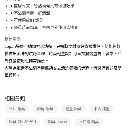
醒簡訊。
● 雙層材質，導熱均勻具有保溫效果
2.透過簡訊連結打開帳單後，可選擇「超商條碼／台灣大直營門市／銀行轉
7-11取貨付款
● 不沾漆塗層，好清潔
帳／街口支付／iPASS MONEY」等通路繳費。
每筆NT$100，滿NT$499(含以上)免運費
● 可使用於IH 爐具
【注意事項】
● 輕量時尚鍋具，室內戶外使用皆適宜
付款後7-11取貨
1.本服務係由「台灣大哥大股份有限公司」（以下簡稱本公司）所提供，讓
用戶於交易時，得透過本服務購買商品或服務，並由商店將買賣／分期付款
每筆NT$100，滿NT$499(含以上)免運費
銷售重點
買賣價金債權讓與本公司後，依約使用本公司帳單繳交帳款。
2.基於同意付款使用「大哥付你分期」之契約關係目的，商店將以您的個人
copan雙層不鏽鋼方形烤盤，只需將食材擺好直接烘烤，便能夠輕
宅配【父親節大回饋】限時$299免運
資料（包含姓名、電話或地址）提供予台灣大哥大進項蒐集、處理及利用，
鬆做出美味的烘烤料理，時尚輕量設計可直接將烤盤端上餐桌，戶
由本公司與您本人進行分期帳單所需資料之確認、核對及更正。
每筆NT$150，滿NT$299(含以上)免運費
3.完整用戶服務條款，請詳閱以下連結：
https://oppay.tw/userRule
外露營使用也非常推薦。
內層為氟素不沾漆塗層能夠省去清洗餐盤的步驟，清潔保養非常簡
單輕鬆。
相關分類
不沾 鍋具
廚房 鍋具
輕量 鍋具
不沾 烤盤
鍋具 CB JAPAN
鍋具 copan
不鏽鋼 鍋具