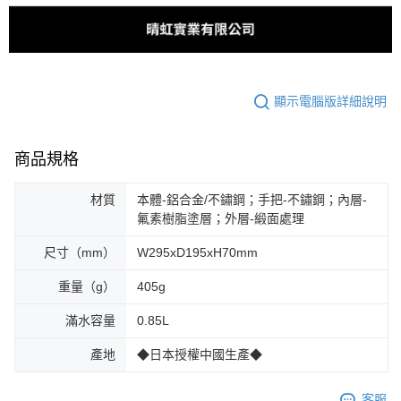
顯示電腦版詳細說明
商品規格
材質
本體-鋁合金/不鏽鋼；手把-不鏽鋼；內層-
氟素樹脂塗層；外層-緞面處理
尺寸（mm）
W295xD195xH70mm
重量（g）
405g
滿水容量
0.85L
產地
◆日本授權中國生產◆
客服