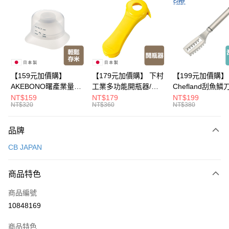
LINE Pay
Apple Pay
悠遊付
Google Pay
【159元加價購】
【179元加價購】 下村
【199元加價購】
AKEBONO曙產業量米
工業多功能開瓶器/開
Chefland刮魚鱗
全盈+PAY
杯漏斗組(白)/量米杯/
瓶器/餐廚用品/料理道
魚鱗器/廚房用品/
NT$159
NT$179
NT$199
NT$320
NT$360
NT$380
米桶/量米用具/任二件8
具/任二件8折
道具/任二件8折
大哥付你分期
折
相關說明
品牌
【大哥付你分期使用說明】
ATM付款
1.本服務由台灣大哥大提供，台灣大哥大用戶可立即使用無須另外申請。
CB JAPAN
2.付款方式選擇「大哥付你分期」，訂單成立後會自動跳轉到大哥付的交易
流程，驗證手機門號後，選擇欲分期的期數、繳款截止日，確認付款後即完
運送方式
成交易。
商品特色
3.實際核准額度、可分期數及費用金額請依後續交易確認頁面所載為準。
全家取貨付款
4.訂單成立30分鐘內，如未前往確認交易或遇審核未通過，訂單將自動取
商品編號
每筆NT$100，滿NT$499(含以上)免運費
消。如遇「轉專審核」未通過狀況，表示未達大哥付你分期系統評分，恕無
10848169
法說明評估內容。
付款後全家取貨
【繳款方式說明】
1.分期款項不併入電信帳單，「大哥付你分期」於每月結算日後寄送繳費提
商品特色
每筆NT$100，滿NT$499(含以上)免運費