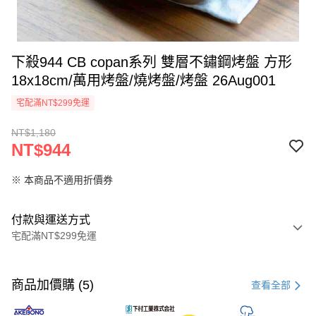
下殺944 CB copan系列 雙層不鏽鋼烤盤 方形
18x18cm/萬用烤盤/燒烤盤/烤盤 26Aug001
宅配滿NT$299免運
NT$1,180
NT$944
※ 本商品不適用折價券
付款與運送方式
宅配滿NT$299免運
付款方式
信用卡一次付款
商品加價購 (5)
查看全部
超商取貨付款