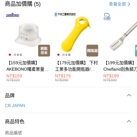
信用卡一次付款
商品加價購 (5)
查看全部
超商取貨付款
LINE Pay
Apple Pay
悠遊付
Google Pay
【159元加價購】
【179元加價購】 下村
【199元加價購】
AKEBONO曙產業量米
工業多功能開瓶器/開
Chefland刮魚鱗
全盈+PAY
杯漏斗組(白)/量米杯/
瓶器/餐廚用品/料理道
魚鱗器/廚房用品/
NT$159
NT$179
NT$199
NT$320
NT$360
NT$380
米桶/量米用具/任二件8
具/任二件8折
道具/任二件8折
大哥付你分期
折
相關說明
品牌
【大哥付你分期使用說明】
ATM付款
1.本服務由台灣大哥大提供，台灣大哥大用戶可立即使用無須另外申請。
CB JAPAN
2.付款方式選擇「大哥付你分期」，訂單成立後會自動跳轉到大哥付的交易
流程，驗證手機門號後，選擇欲分期的期數、繳款截止日，確認付款後即完
運送方式
成交易。
商品特色
3.實際核准額度、可分期數及費用金額請依後續交易確認頁面所載為準。
全家取貨付款
4.訂單成立30分鐘內，如未前往確認交易或遇審核未通過，訂單將自動取
商品編號
每筆NT$100，滿NT$499(含以上)免運費
消。如遇「轉專審核」未通過狀況，表示未達大哥付你分期系統評分，恕無