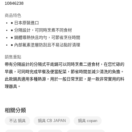
10846238
法說明評估內容。
付款後全家取貨
【繳款方式說明】
1.分期款項不併入電信帳單，「大哥付你分期」於每月結算日後寄送繳費提
商品特色
每筆NT$100，滿NT$499(含以上)免運費
醒簡訊。
● 日本原裝進口
2.透過簡訊連結打開帳單後，可選擇「超商條碼／台灣大直營門市／銀行轉
7-11取貨付款
● 分隔設計，可同時烹煮不同食材
帳／街口支付／iPASS MONEY」等通路繳費。
每筆NT$100，滿NT$499(含以上)免運費
● 鍋體導熱快且均勻，可節省烹任時間
【注意事項】
● 內部氟素塗層防刮且不易沾黏好清理
付款後7-11取貨
1.本服務係由「台灣大哥大股份有限公司」（以下簡稱本公司）所提供，讓
用戶於交易時，得透過本服務購買商品或服務，並由商店將買賣／分期付款
每筆NT$100，滿NT$499(含以上)免運費
銷售重點
買賣價金債權讓與本公司後，依約使用本公司帳單繳交帳款。
2.基於同意付款使用「大哥付你分期」之契約關係目的，商店將以您的個人
帶有分隔設計的分隔式平底鍋可以同時烹煮二道食材，在您忙碌的
宅配【父親節大回饋】限時$299免運
資料（包含姓名、電話或地址）提供予台灣大哥大進項蒐集、處理及利用，
早晨，可同時完成早餐及便當配菜，節省時間並減少清洗的負擔。
由本公司與您本人進行分期帳單所需資料之確認、核對及更正。
每筆NT$150，滿NT$299(含以上)免運費
3.完整用戶服務條款，請詳閱以下連結：
https://oppay.tw/userRule
此款鍋具適用多種熱源，用於一般日常烹飪，是一款非常實用的料
理器具。
相關分類
不沾 鍋具
鍋具 CB JAPAN
鍋具 copan