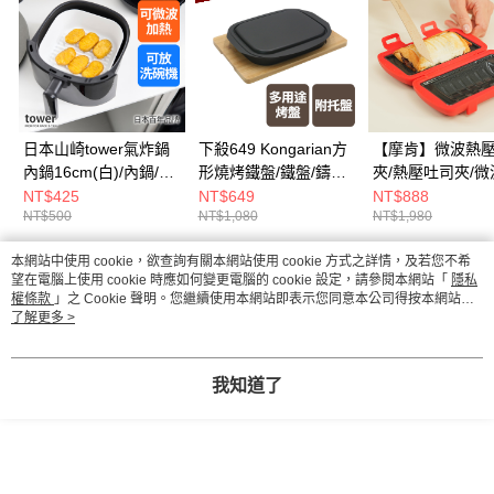
日本山崎tower氣炸鍋
下殺649 Kongarian方
【摩肯】微波熱
內鍋16cm(白)/內鍋/矽
形燒烤鐵盤/鐵盤/鑄鐵
夾/熱壓吐司夾/微
膠內鍋/矽膠鍋具
盤/不沾烤盤
理工具/早餐料理
NT$425
NT$649
NT$888
NT$500
NT$1,080
NT$1,980
本網站中使用 cookie，欲查詢有關本網站使用 cookie 方式之詳情，及若您不希
熱門標籤
望在電腦上使用 cookie 時應如何變更電腦的 cookie 設定，請參閱本網站「
隱私
權條款
」之 Cookie 聲明。您繼續使用本網站即表示您同意本公司得按本網站使
用條款之 Cookie 聲明使用 cookie。
了解更多 >
我知道了