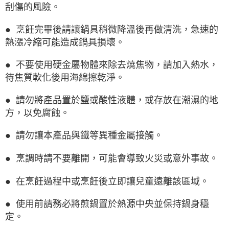
刮傷的風險。
● 烹飪完畢後請讓鍋具稍微降溫後再做清洗，急速的
熱漲冷縮可能造成鍋具損壞。
● 不要使用硬金屬物體來除去燒焦物，請加入熱水，
待焦質軟化後用海綿擦乾淨。
● 請勿將產品置於鹽或酸性液體，或存放在潮濕的地
方，以免腐蝕。
● 請勿讓本產品與鐵等異種金屬接觸。
● 烹調時請不要離開，可能會導致火災或意外事故。
● 在烹飪過程中或烹飪後立即讓兒童遠離該區域。
● 使用前請務必將煎鍋置於熱源中央並保持鍋身穩
定。