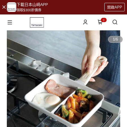
下載日本山崎APP
開啟APP
領取$300折價券
0
1
/
6