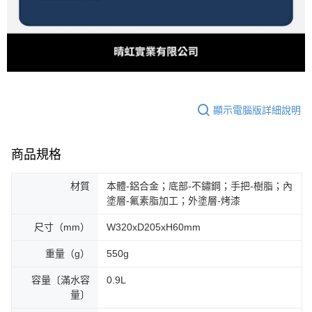
顯示電腦版詳細說明
商品規格
材質
本體-鋁合金；底部-不鏽鋼；手把-樹脂；內
塗層-氟素脂加工；外塗層-烤漆
尺寸（mm）
W320xD205xH60mm
重量（g）
550g
容量〔滿水容
0.9L
量〕