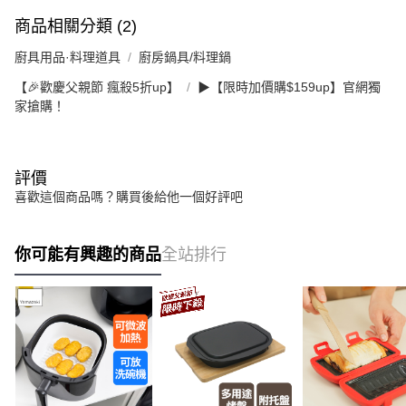
商品相關分類 (2)
廚具用品·料理道具
廚房鍋具/料理鍋
【🎉歡慶父親節 瘋殺5折up】
▶【限時加價購$159up】官網獨
家搶購！
評價
喜歡這個商品嗎？購買後給他一個好評吧
你可能有興趣的商品
全站排行