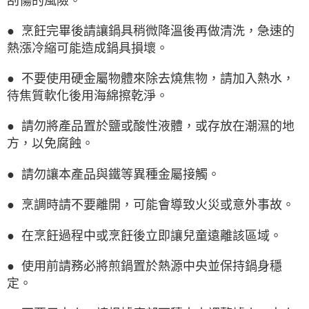
刮傷的風險。
● 烹飪完畢後請讓鍋具稍微降溫後再做清洗，急速的
熱漲冷縮可能造成鍋具損壞。
● 不要使用硬金屬物體來除去燒焦物，請加入熱水，
待焦質軟化後用海綿擦乾淨。
● 請勿將產品置於鹽或酸性液體，或存放在潮濕的地
方，以免腐蝕。
● 請勿讓本產品與鐵等異種金屬接觸。
● 烹調時請不要離開，可能會導致火災或意外事故。
● 在烹飪過程中或烹飪後立即讓兒童遠離該區域。
● 使用前請務必將煎鍋置於熱源中央並保持鍋身穩
定。