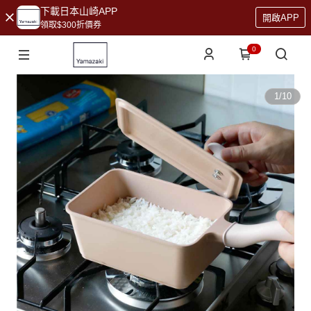
下載日本山崎APP
開啟APP
領取$300折價券
0
1
/
10