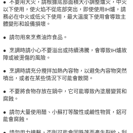
● 不要用大火，請根據底部面積大小調整爐火，中火
以下使用，使火焰不從底部突出，即使使用IH爐，請
務必在中火或低火下使用，最大溫度下使用會導致主
體變形和設備損壞。
● 請勿用來烹煮油炸食品。
● 烹調時請小心不要溢出或持續沸騰，會導致IH爐故
障或被燙傷的風險。
● 烹調時請充分攪拌加熱內容物，以避免內容物突然
噴出，或者在某些情況下可能會散開。
● 不要將食物存放在鍋中，它可能導致內塗層變質和
腐蝕。
● 請勿大量使用醋、小蘇打等酸性或鹼性物質，鋁可
能會腐蝕。
● 請勿用力撞擊，否則可能會因跌落而產生裂紋、刮