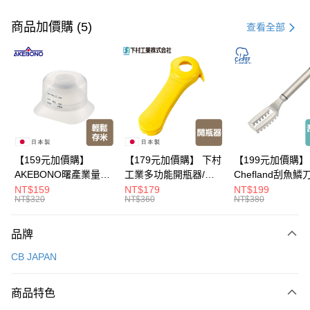
付款方式
信用卡一次付款
商品加價購 (5)
查看全部
LINE Pay
Apple Pay
悠遊付
Google Pay
全盈+PAY
【159元加價購】
【179元加價購】 下村
【199元加價購】
AKEBONO曙產業量米
工業多功能開瓶器/開
Chefland刮魚鱗
大哥付你分期
杯漏斗組(白)/量米杯/
瓶器/餐廚用品/料理道
魚鱗器/廚房用品/
NT$159
NT$179
NT$199
相關說明
NT$320
NT$360
NT$380
米桶/量米用具/任二件8
具/任二件8折
道具/任二件8折
【大哥付你分期使用說明】
折
ATM付款
1.本服務由台灣大哥大提供，台灣大哥大用戶可立即使用無須另外申請。
品牌
2.付款方式選擇「大哥付你分期」，訂單成立後會自動跳轉到大哥付的交易
流程，驗證手機門號後，選擇欲分期的期數、繳款截止日，確認付款後即完
運送方式
CB JAPAN
成交易。
3.實際核准額度、可分期數及費用金額請依後續交易確認頁面所載為準。
宅配$499免運
4.訂單成立30分鐘內，如未前往確認交易或遇審核未通過，訂單將自動取
商品特色
每筆NT$150，滿NT$499(含以上)免運費
消。如遇「轉專審核」未通過狀況，表示未達大哥付你分期系統評分，恕無