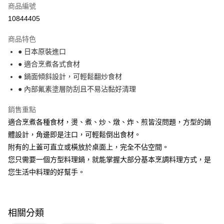
法說明評估內容。
商品編號
【繳款方式說明】
10844405
1.分期款項不併入電信帳單，「大哥付你分期」於每月結算日後寄送繳費提
醒簡訊。
2.透過簡訊連結打開帳單後，可選擇「超商條碼／台灣大直營門市／銀行轉
商品特色
帳／街口支付／iPASS MONEY」等通路繳費。
● 日本原裝進口
● 適合烹煮各式食材
【注意事項】
1.本服務係由「台灣大哥大股份有限公司」（以下簡稱本公司）所提供，讓
● 鍋面傾斜設計，可輕鬆翻炒食材
用戶於交易時，得透過本服務購買商品或服務，並由商店將買賣／分期付款
● 內部氟素塗層防刮且不易沾黏好清理
買賣價金債權讓與本公司後，依約使用本公司帳單繳交帳款。
2.基於同意付款使用「大哥付你分期」之契約關係目的，商店將以您的個人
資料（包含姓名、電話或地址）提供予台灣大哥大進項蒐集、處理及利用，
銷售重點
由本公司與您本人進行分期帳單所需資料之確認、核對及更正。
適合烹煮各種食材，燙、煮、炒、燉、炸、煎皆沒問題，方型的鍋
3.完整用戶服務條款，請詳閱以下連結：
https://oppay.tw/userRule
體設計，角邊即是注口，可輕鬆倒出食材。
附有的上蓋可直立或橫放於桌面上，完全不佔空間。
您只需要一個方型料理鍋，就能掌握大部分基本烹調料理方式，是
您生活中料理的好幫手。
相關分類