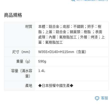
商品規格
材質
本體：鋁合金；底部：不鏽鋼；把手：樹
脂；上蓋：鋁合金；鍋蓋頭：樹脂 ；表面
處理：內層：氟樹脂加工；外層：烤漆；上
蓋：氟樹脂加工
尺寸（mm）
W355×D140×H115mm（含蓋）
重量（g）
590g
容量〔滿水容
1.4L
量〕
產地
◆日本授權中國生產◆
客服