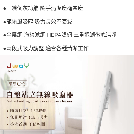
●一鍵倒灰功能 隨手清潔塵桶灰塵
●龍捲風吸塵 吸力長效不衰減
●金屬網 海綿濾網 HEPA濾網 三重過濾徹底清淨
●兩段式吸力調整 適合各種清潔工作