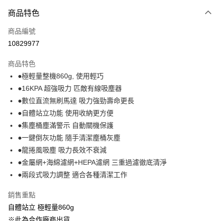
商品特色
Apple Pay
商品編號
悠遊付
10829977
Google Pay
商品特色
全盈+PAY
●極輕量整機860g, 使用輕巧
大哥付你分期
●16KPA 超強吸力 匹敵有線吸塵器
相關說明
●數位直流無刷馬達 吸力強勁壽命更長
【大哥付你分期使用說明】
●自體站立功能 使用收納更方便
ATM付款
1.本服務由台灣大哥大提供，台灣大哥大用戶可立即使用無須另外申請。
●集塵桶塵滿警示 自動關機保護
2.付款方式選擇「大哥付你分期」，訂單成立後會自動跳轉到大哥付的交易
流程，驗證手機門號後，選擇欲分期的期數、繳款截止日，確認付款後即完
●一鍵倒灰功能 隨手清潔塵桶灰塵
運送方式
成交易。
●龍捲風吸塵 吸力長效不衰減
3.實際核准額度、可分期數及費用金額請依後續交易確認頁面所載為準。
宅配【父親節大回饋】限時$299免運
●金屬網+海綿濾網+HEPA濾網 三重過濾徹底清淨
4.訂單成立30分鐘內，如未前往確認交易或遇審核未通過，訂單將自動取
每筆NT$150，滿NT$299(含以上)免運費
消。如遇「轉專審核」未通過狀況，表示未達大哥付你分期系統評分，恕無
●兩段式吸力調整 適合各種清潔工作
法說明評估內容。
【繳款方式說明】
銷售重點
1.分期款項不併入電信帳單，「大哥付你分期」於每月結算日後寄送繳費提
自體站立 極輕量860g
醒簡訊。
2.透過簡訊連結打開帳單後，可選擇「超商條碼／台灣大直營門市／銀行轉
※此為合作廠商出貨