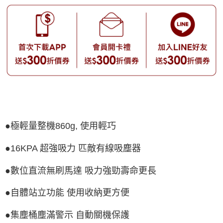
●極輕量整機860g, 使用輕巧
●16KPA 超強吸力 匹敵有線吸塵器
●數位直流無刷馬達 吸力強勁壽命更長
●自體站立功能 使用收納更方便
●集塵桶塵滿警示 自動關機保護