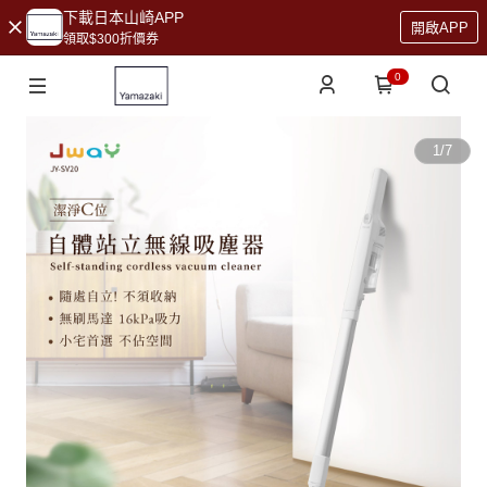
下載日本山崎APP
開啟APP
領取$300折價券
0
1
/
7