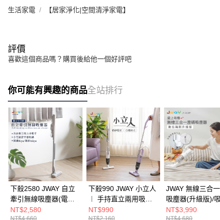
生活家電
【居家淨化|空間清淨家電】
評價
喜歡這個商品嗎？購買後給他一個好評吧
你可能有興趣的商品
全站排行
下殺2580 JWAY 自立
下殺990 JWAY 小立人
JWAY 無線三合
牽引無線吸塵器(電動
︱ 手持直立兩用吸塵
吸塵器(升級版)/
地刷版)/手持吸塵器/無
器/輕量吸塵器/多功能
器/手持吸塵器/無
NT$2,580
NT$990
NT$3,990
NT$4,660
NT$2,160
NT$4,680
線吸塵器/吸塵器
吸塵器/吸塵器
塵器