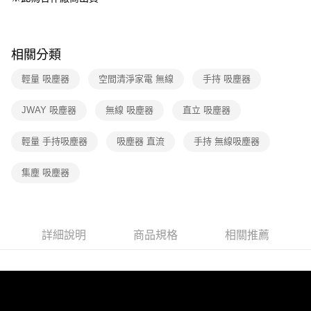
帳／街口支付／iPASS MONEY」等通路繳費。
【注意事項】
1.本服務係由「台灣大哥大股份有限公司」（以下簡稱本公司）所提供，讓
相關分類
用戶於交易時，得透過本服務購買商品或服務，並由商店將買賣／分期付款
買賣價金債權讓與本公司後，依約使用本公司帳單繳交帳款。
輕量 吸塵器
空間清淨家電 無線
手持 吸塵器
2.基於同意付款使用「大哥付你分期」之契約關係目的，商店將以您的個人
資料（包含姓名、電話或地址）提供予台灣大哥大進項蒐集、處理及利用，
由本公司與您本人進行分期帳單所需資料之確認、核對及更正。
JWAY 吸塵器
無線 吸塵器
直立 吸塵器
3.完整用戶服務條款，請詳閱以下連結：
https://oppay.tw/userRule
輕量 手持吸塵器
吸塵器 直流
手持 無線吸塵器
集塵 吸塵器
詳細說明
商品規格
相關推薦