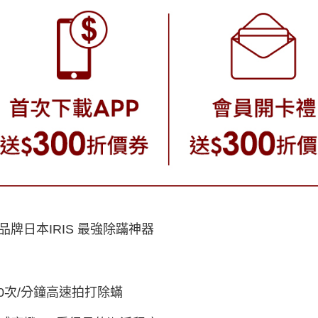
品牌日本IRIS 最強除蹣神器
000次/分鐘高速拍打除蟎