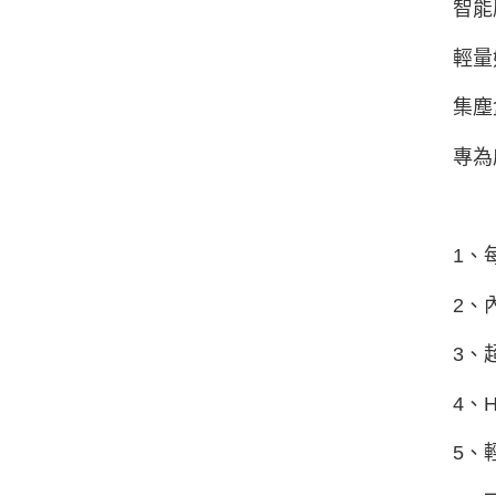
智能
輕量
集塵
專為
1、
2、
3、
4、
5、