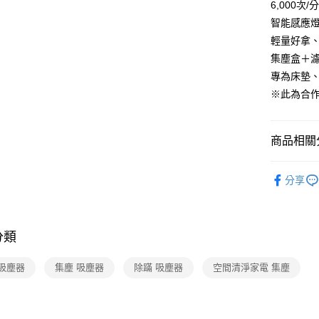
大哥付你
6,000次
相關說明
智能感應燈
【大哥付
輕量好拿
ATM付款
1.本服務
集塵盒＋
2.付款方
流程，驗
專為床墊
完成交易
運送方式
※此為合
3.實際核
4.訂單成
宅配【父親
消。如遇
每筆NT$1
無法說明
商品相關分
【繳款方
1.分期款
生活家電
醒簡訊。
分享
2.透過簡
【本月主
帳／街口支
【🎉歡慶
【注意事
分類
1.本服務
用戶於交
款買賣價
 吸塵器
集塵 吸塵器
除蹣 吸塵器
空間清淨家電 集塵
2.基於同
資料（包
用，由本
3.完整用