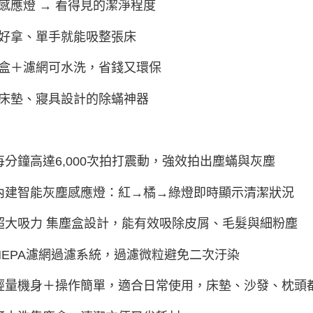
感應燈 → 看得見的潔淨程度
好拿、單手就能吸整張床
盒＋濾網可水洗，省錢又環保
床墊、寢具設計的除蟎神器
每分鐘高達6,000次拍打震動，強效拍出塵蟎與灰塵
內建智能灰塵感應燈：紅→橘→綠燈即時顯示清潔狀況
超大吸力 集塵盒設計，能有效吸除皮屑、毛髮與細粉塵
HEPA濾網過濾系統，過濾微粒避免二次汙染
輕量機身＋操作簡單，適合日常使用，床墊、沙發、枕頭