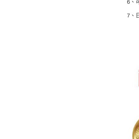
6、
7、