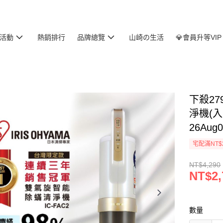
活動
熱銷排行
品牌總覽
山崎の生活
💎會員升等VIP
下殺27
淨機(
26Aug0
宅配滿NT$
NT$4,290
NT$2,
數量