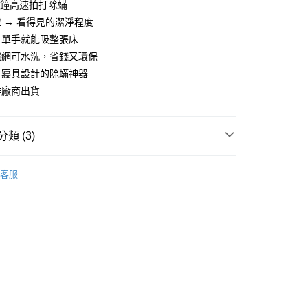
分期
/分鐘高速拍打除蟎
 → 看得見的潔淨程度
你分期使用說明】
、單手就能吸整張床
由台灣大哥大提供，台灣大哥大用戶可立即使用無須另外申請。
濾網可水洗，省錢又環保
式選擇「大哥付你分期」，訂單成立後會自動跳轉到大哥付的交易
證手機門號後，選擇欲分期的期數、繳款截止日，確認付款後即
、寢具設計的除蟎神器
。
作廠商出貨
准額度、可分期數及費用金額請依後續交易確認頁面所載為準。
立30分鐘內，如未前往確認交易或遇審核未通過，訂單將自動取
節大回饋】限時$299免運
「轉專審核」未通過狀況，表示未達大哥付你分期系統評分，恕
50，滿NT$299(含以上)免運費
評估內容。
類 (3)
式說明】
項不併入電信帳單，「大哥付你分期」於每月結算日後寄送繳費提
【居家淨化|空間清淨家電】
客服
訊連結打開帳單後，可選擇「超商條碼／台灣大直營門市／銀行轉
打】
▶新品上市。瘋搶購$198up
付／iPASS MONEY」等通路繳費。
父親節 瘋殺5折up】
▶歡慶父親節 ，全館瘋殺5折up
項】
係由「台灣大哥大股份有限公司」（以下簡稱本公司）所提供，讓
易時，得透過本服務購買商品或服務，並由商店將買賣／分期付
金債權讓與本公司後，依約使用本公司帳單繳交帳款。
意付款使用「大哥付你分期」之契約關係目的，商店將以您的個人
含姓名、電話或地址）提供予台灣大哥大進項蒐集、處理及利
公司與您本人進行分期帳單所需資料之確認、核對及更正。
戶服務條款，請詳閱以下連結：
https://oppay.tw/userRule