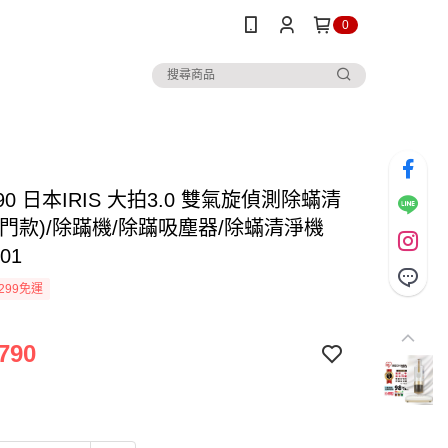
0
90 日本IRIS 大拍3.0 雙氣旋偵測除蟎清
入門款)/除蹣機/除蹣吸塵器/除蟎清淨機
01
299免運
790