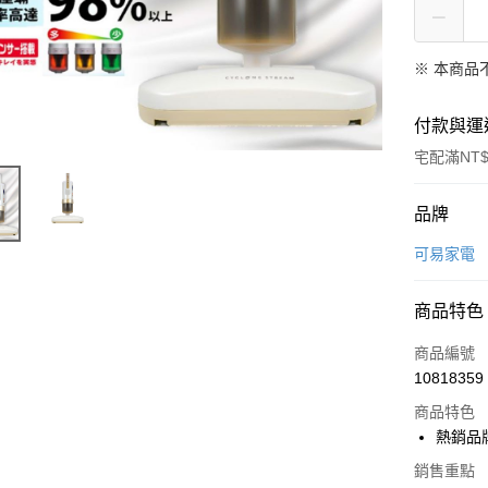
※ 本商品
付款與運
宅配滿NT$
付款方式
品牌
信用卡一
可易家電
LINE Pay
商品特色
Apple Pay
商品編號
悠遊付
10818359
商品特色
Google Pa
熱銷品牌
全盈+PAY
銷售重點