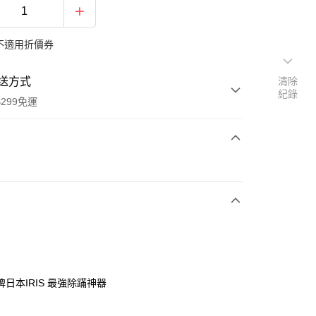
不適用折價券
送方式
清除
紀錄
299免運
次付款
y
日本IRIS 最強除蹣神器