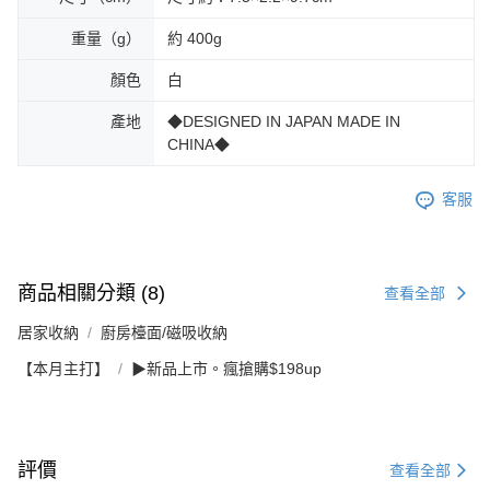
重量（g）
約 400g
顏色
白
產地
◆DESIGNED IN JAPAN MADE IN
CHINA◆
客服
商品相關分類 (8)
查看全部
居家收納
廚房檯面/磁吸收納
【本月主打】
▶新品上市。瘋搶購$198up
評價
查看全部