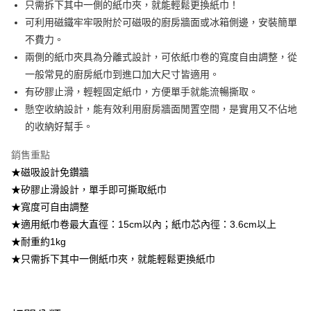
只需拆下其中一側的紙巾夾，就能輕鬆更換紙巾！
2.透過簡訊連結打開帳單後，可選擇「超商條碼／台灣大直營門市／銀行轉
7-11取貨付款
可利用磁鐵牢牢吸附於可磁吸的廚房牆面或冰箱側邊，安裝簡單
帳／街口支付／iPASS MONEY」等通路繳費。
每筆NT$100，滿NT$499(含以上)免運費
不費力。
【注意事項】
兩側的紙巾夾具為分離式設計，可依紙巾卷的寬度自由調整，從
付款後7-11取貨
1.本服務係由「台灣大哥大股份有限公司」（以下簡稱本公司）所提供，讓
用戶於交易時，得透過本服務購買商品或服務，並由商店將買賣／分期付款
一般常見的廚房紙巾到進口加大尺寸皆適用。
每筆NT$100，滿NT$499(含以上)免運費
買賣價金債權讓與本公司後，依約使用本公司帳單繳交帳款。
有矽膠止滑，輕輕固定紙巾，方便單手就能流暢撕取。
2.基於同意付款使用「大哥付你分期」之契約關係目的，商店將以您的個人
宅配【父親節大回饋】限時$299免運
懸空收納設計，能有效利用廚房牆面閒置空間，是實用又不佔地
資料（包含姓名、電話或地址）提供予台灣大哥大進項蒐集、處理及利用，
由本公司與您本人進行分期帳單所需資料之確認、核對及更正。
每筆NT$150，滿NT$299(含以上)免運費
的收納好幫手。
3.完整用戶服務條款，請詳閱以下連結：
https://oppay.tw/userRule
銷售重點
★磁吸設計免鑽牆
★矽膠止滑設計，單手即可撕取紙巾
★寬度可自由調整
★適用紙巾卷最大直徑：15cm以內；紙巾芯內徑：3.6cm以上
★耐重約1kg
★只需拆下其中一側紙巾夾，就能輕鬆更換紙巾