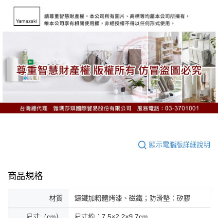
顯示電腦版詳細說明
商品規格
材質
鑄鐵加粉體烤漆、磁鐵；防滑墊：矽膠
尺寸（cm）
尺寸約：7.5×2.2×9.7cm