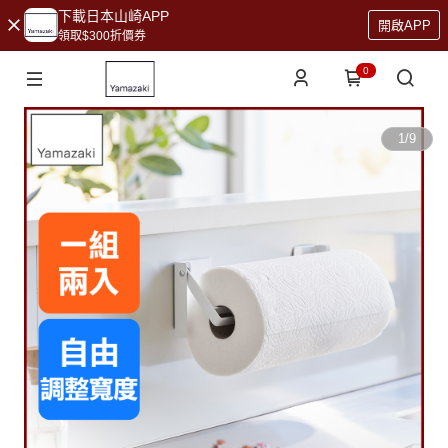
下載日本山崎APP
開啟APP
領取$300折價券
0
1
/
9