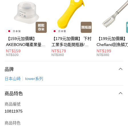
LINE Pay
Apple Pay
悠遊付
Google Pay
【159元加價購】
【179元加價購】 下村
【199元加價購】
AKEBONO曙產業量米
工業多功能開瓶器/開
Chefland刮魚鱗
全盈+PAY
杯漏斗組(白)/量米杯/
瓶器/餐廚用品/料理道
魚鱗器/廚房用品/
NT$159
NT$179
NT$199
NT$320
NT$360
NT$380
米桶/量米用具/任二件8
具/任二件8折
道具/任二件8折
大哥付你分期
折
相關說明
品牌
【大哥付你分期使用說明】
ATM付款
1.本服務由台灣大哥大提供，台灣大哥大用戶可立即使用無須另外申請。
日本山崎
tower系列
2.付款方式選擇「大哥付你分期」，訂單成立後會自動跳轉到大哥付的交易
流程，驗證手機門號後，選擇欲分期的期數、繳款截止日，確認付款後即完
運送方式
成交易。
商品特色
3.實際核准額度、可分期數及費用金額請依後續交易確認頁面所載為準。
全家取貨付款
4.訂單成立30分鐘內，如未前往確認交易或遇審核未通過，訂單將自動取
商品編號
每筆NT$100，滿NT$499(含以上)免運費
消。如遇「轉專審核」未通過狀況，表示未達大哥付你分期系統評分，恕無
10811975
法說明評估內容。
付款後全家取貨
【繳款方式說明】
1.分期款項不併入電信帳單，「大哥付你分期」於每月結算日後寄送繳費提
商品特色
每筆NT$100，滿NT$499(含以上)免運費
醒簡訊。