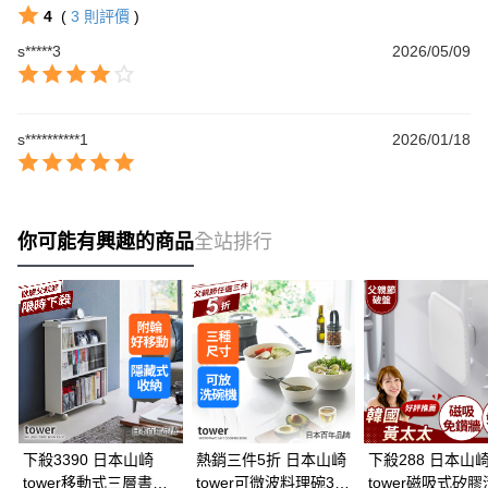
4
(
3
則評價
)
s*****3
2026/05/09
s**********1
2026/01/18
你可能有興趣的商品
全站排行
下殺3390 日本山崎
熱銷三件5折 日本山崎
下殺288 日本山
tower移動式三層書架
tower可微波料理碗3入
tower磁吸式矽