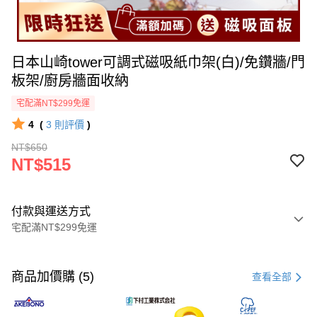
日本山崎tower可調式磁吸紙巾架(白)/免鑽牆/門
板架/廚房牆面收納
宅配滿NT$299免運
4
(
3
則評價
)
NT$650
NT$515
付款與運送方式
宅配滿NT$299免運
付款方式
信用卡一次付款
商品加價購 (5)
查看全部
超商取貨付款