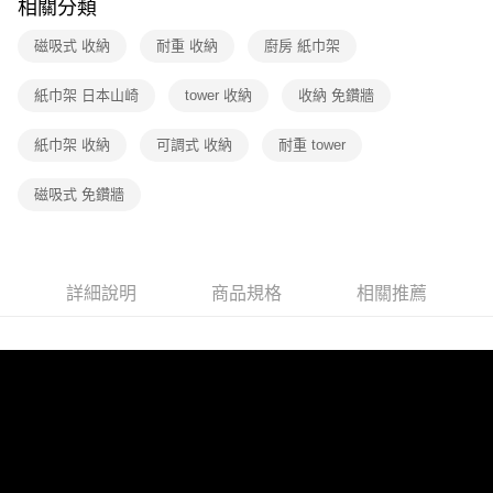
相關分類
磁吸式 收納
耐重 收納
廚房 紙巾架
紙巾架 日本山崎
tower 收納
收納 免鑽牆
紙巾架 收納
可調式 收納
耐重 tower
磁吸式 免鑽牆
詳細說明
商品規格
相關推薦