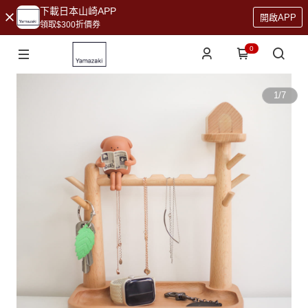
下載日本山崎APP
開啟APP
領取$300折價券
0
1
/
7