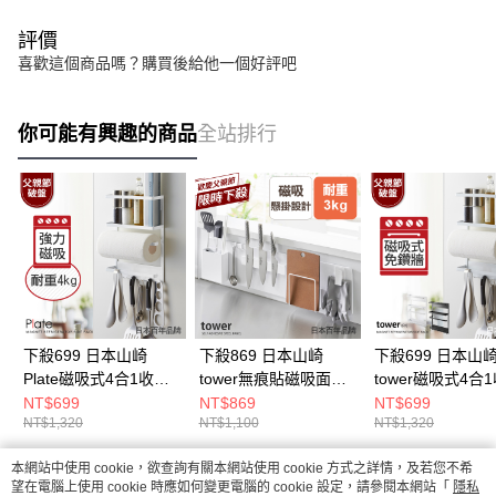
評價
喜歡這個商品嗎？購買後給他一個好評吧
你可能有興趣的商品
全站排行
下殺699 日本山崎
下殺869 日本山崎
下殺699 日本山
Plate磁吸式4合1收納
tower無痕貼磁吸面板
tower磁吸式4合
架/磁吸無痕收納架/冰
S(白)/磁吸面板/掛勾收
架(白)/磁吸無痕
NT$699
NT$869
NT$699
NT$1,320
NT$1,100
NT$1,320
箱收納架/冰箱置物架
納/廚房收納
架/冰箱收納架/冰
物架
本網站中使用 cookie，欲查詢有關本網站使用 cookie 方式之詳情，及若您不希
熱門標籤
望在電腦上使用 cookie 時應如何變更電腦的 cookie 設定，請參閱本網站「
隱私