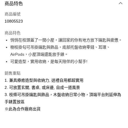
商品特色
Apple Pay
商品編號
悠遊付
10805523
Google Pay
商品特色
全盈+PAY
悄悄在枝頭蓋了一間小屋，讓回家的你有地方放下鑰匙與疲憊。
大哥付你分期
樹枝掛勾可吊掛鑰匙與飾品，底部托盤收納零錢、耳環、
相關說明
AirPods，小屋頂端還能放手錶。
【大哥付你分期使用說明】
可愛造型，實用收納，是每天陪伴的小幫手!
ATM付款
1.本服務由台灣大哥大提供，台灣大哥大用戶可立即使用無須另外申請。
2.付款方式選擇「大哥付你分期」，訂單成立後會自動跳轉到大哥付的交易
銷售重點
流程，驗證手機門號後，選擇欲分期的期數、繳款截止日，確認付款後即完
運送方式
1. 兼具療癒造型與收納力, 送禮自用都超實用
成交易。
3.實際核准額度、可分期數及費用金額請依後續交易確認頁面所載為準。
宅配【父親節大回饋】限時$299免運
2. 可放置玄關, 書桌, 或床邊, 自成一道風景
4.訂單成立30分鐘內，如未前往確認交易或遇審核未通過，訂單將自動取
3. 枝條可吊掛鑰匙與飾品，木盤收納日常小物，頂端平台則延伸為
每筆NT$150，滿NT$299(含以上)免運費
消。如遇「轉專審核」未通過狀況，表示未達大哥付你分期系統評分，恕無
法說明評估內容。
手錶置放區
【繳款方式說明】
※此為合作廠商出貨
1.分期款項不併入電信帳單，「大哥付你分期」於每月結算日後寄送繳費提
醒簡訊。
2.透過簡訊連結打開帳單後，可選擇「超商條碼／台灣大直營門市／銀行轉
帳／街口支付／iPASS MONEY」等通路繳費。