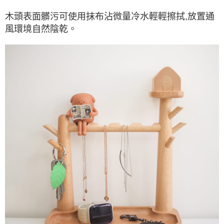
木頭表面髒污可使用抹布沾微量冷水輕輕擦拭,放置通
風環境自然陰乾。