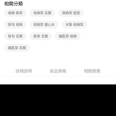
相關分類
【注意事項】
1.本服務係由「台灣大哥大股份有限公司」（以下簡稱本公司）所提供，讓
收納 掛架
收納架 玄關
收納架 造型
用戶於交易時，得透過本服務購買商品或服務，並由商店將買賣／分期付款
買賣價金債權讓與本公司後，依約使用本公司帳單繳交帳款。
掛勾 收納
收納架 童心木
木製 收納架
2.基於同意付款使用「大哥付你分期」之契約關係目的，商店將以您的個人
資料（包含姓名、電話或地址）提供予台灣大哥大進項蒐集、處理及利用，
由本公司與您本人進行分期帳單所需資料之確認、核對及更正。
掛勾 玄關
掛架 玄關
鑰匙架 收納
3.完整用戶服務條款，請詳閱以下連結：
https://oppay.tw/userRule
鑰匙架 玄關
詳細說明
商品規格
相關推薦