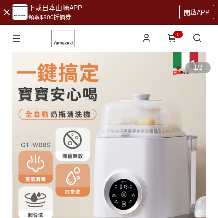
下載日本山崎APP
開啟APP
領取$300折價券
0
1
/
2