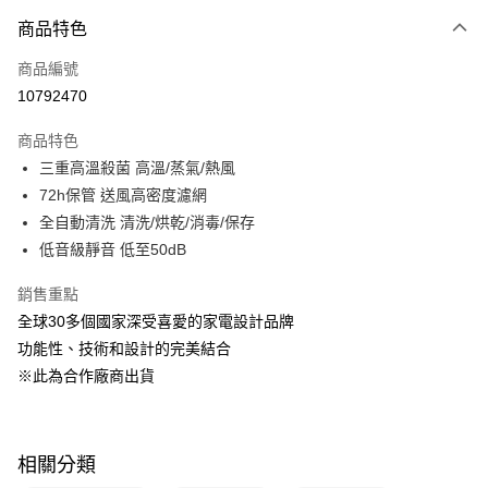
商品特色
Apple Pay
商品編號
悠遊付
10792470
Google Pay
商品特色
全盈+PAY
三重高溫殺菌 高溫/蒸氣/熱風
大哥付你分期
72h保管 送風高密度濾網
相關說明
全自動清洗 清洗/烘乾/消毒/保存
【大哥付你分期使用說明】
低音級靜音 低至50dB
ATM付款
1.本服務由台灣大哥大提供，台灣大哥大用戶可立即使用無須另外申請。
2.付款方式選擇「大哥付你分期」，訂單成立後會自動跳轉到大哥付的交易
銷售重點
流程，驗證手機門號後，選擇欲分期的期數、繳款截止日，確認付款後即完
運送方式
全球30多個國家深受喜愛的家電設計品牌
成交易。
3.實際核准額度、可分期數及費用金額請依後續交易確認頁面所載為準。
宅配$499免運
功能性、技術和設計的完美結合
4.訂單成立30分鐘內，如未前往確認交易或遇審核未通過，訂單將自動取
※此為合作廠商出貨
每筆NT$150，滿NT$499(含以上)免運費
消。如遇「轉專審核」未通過狀況，表示未達大哥付你分期系統評分，恕無
法說明評估內容。
【繳款方式說明】
1.分期款項不併入電信帳單，「大哥付你分期」於每月結算日後寄送繳費提
醒簡訊。
相關分類
2.透過簡訊連結打開帳單後，可選擇「超商條碼／台灣大直營門市／銀行轉