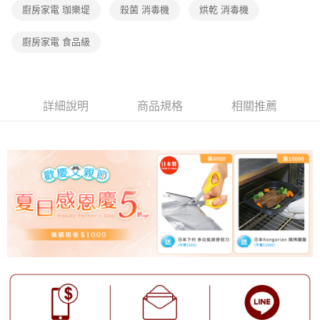
帳／街口支付／iPASS MONEY」等通路繳費。
廚房家電 珈樂堤
殺菌 消毒機
烘乾 消毒機
【注意事項】
廚房家電 食品級
1.本服務係由「台灣大哥大股份有限公司」（以下簡稱本公司）所提供，讓
用戶於交易時，得透過本服務購買商品或服務，並由商店將買賣／分期付款
買賣價金債權讓與本公司後，依約使用本公司帳單繳交帳款。
2.基於同意付款使用「大哥付你分期」之契約關係目的，商店將以您的個人
資料（包含姓名、電話或地址）提供予台灣大哥大進項蒐集、處理及利用，
詳細說明
商品規格
相關推薦
由本公司與您本人進行分期帳單所需資料之確認、核對及更正。
3.完整用戶服務條款，請詳閱以下連結：
https://oppay.tw/userRule