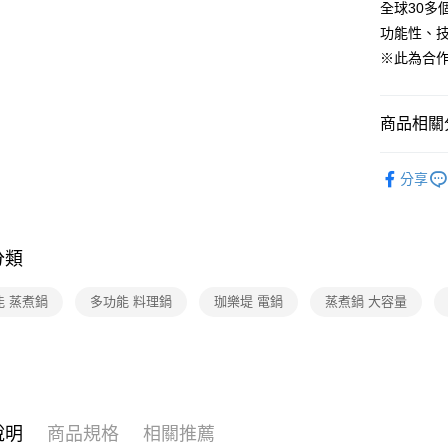
全球30多
2.付款方
流程，驗
功能性、
完成交易
運送方式
※此為合
3.實際核
4.訂單成
宅配【父親
消。如遇
每筆NT$1
無法說明
商品相關分
【繳款方
1.分期款
生活家電
醒簡訊。
分享
2.透過簡
生活家電
帳／街口支
【注意事
分類
1.本服務
用戶於交
款買賣價
能 蒸煮鍋
多功能 料理鍋
珈樂堤 電鍋
蒸煮鍋 大容量
2.基於同
資料（包
用，由本
3.完整用
說明
商品規格
相關推薦