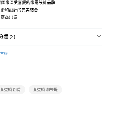
個國家深受喜愛的家電設計品牌
式選擇「大哥付你分期」，訂單成立後會自動跳轉到大哥付的交易
證手機門號後，選擇欲分期的期數、繳款截止日，確認付款後即
技術和設計的完美結合
。
作廠商出貨
准額度、可分期數及費用金額請依後續交易確認頁面所載為準。
立30分鐘內，如未前往確認交易或遇審核未通過，訂單將自動取
節大回饋】限時$299免運
「轉專審核」未通過狀況，表示未達大哥付你分期系統評分，恕
50，滿NT$299(含以上)免運費
評估內容。
類 (2)
式說明】
項不併入電信帳單，「大哥付你分期」於每月結算日後寄送繳費提
【職人私廚|廚房家電】
客服
訊連結打開帳單後，可選擇「超商條碼／台灣大直營門市／銀行轉
【暖心冬日|保暖溫控家電】
付／iPASS MONEY」等通路繳費。
項】
係由「台灣大哥大股份有限公司」（以下簡稱本公司）所提供，讓
易時，得透過本服務購買商品或服務，並由商店將買賣／分期付
金債權讓與本公司後，依約使用本公司帳單繳交帳款。
蒸煮鍋 廚房
蒸煮鍋 珈樂堤
意付款使用「大哥付你分期」之契約關係目的，商店將以您的個人
含姓名、電話或地址）提供予台灣大哥大進項蒐集、處理及利
公司與您本人進行分期帳單所需資料之確認、核對及更正。
戶服務條款，請詳閱以下連結：
https://oppay.tw/userRule