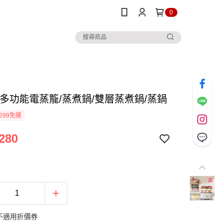
0
-多功能電蒸籠/蒸煮鍋/雙層蒸煮鍋/蒸鍋
299免運
280
不適用折價券