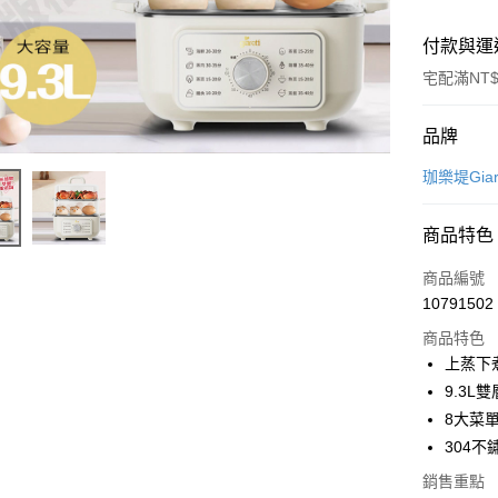
付款與運
宅配滿NT$
付款方式
品牌
信用卡一
珈樂堤Gia
LINE Pay
商品特色
Apple Pay
商品編號
悠遊付
10791502
商品特色
Google Pa
上蒸下
全盈+PAY
9.3L
8大菜
大哥付你
304不
相關說明
【大哥付
銷售重點
ATM付款
1.本服務