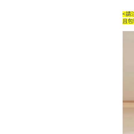
<請
且包