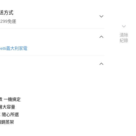
送方式
299免運
清除
紀錄
次付款
retti義大利家電
y
煮 一機搞定
雙層大容量
單 隨心所選
分期
鏽鋼蒸架
你分期使用說明】
由台灣大哥大提供，台灣大哥大用戶可立即使用無須另外申請。