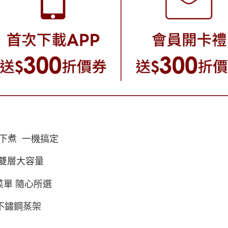
下煮 一機搞定
3L雙層大容量
菜單 隨心所選
4不鏽鋼蒸架