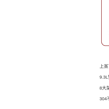
上蒸
9.
8大
30