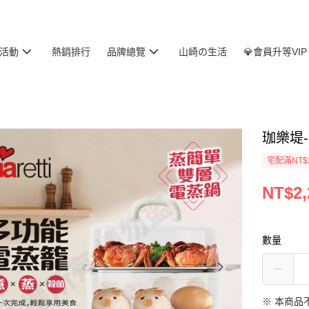
活動
熱銷排行
品牌總覽
山崎の生活
💎會員升等VIP
珈樂堤
宅配滿NT$
NT$2,
數量
※ 本商品