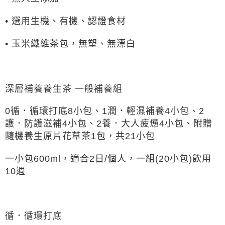
• 選用生機、有機、認證食材
• 玉米纖維茶包，無塑、無漂白
深層補養養生茶 一般補養組
0循．循環打底8小包、1潤．輕濕補養4小包、2
護．防護滋補4小包、2養．大人疲憊4小包、附贈
隨機養生原片花草茶1包，共21小包
一小包600ml，適合2日/個人，一組(20小包)飲用
10週
循．循環打底