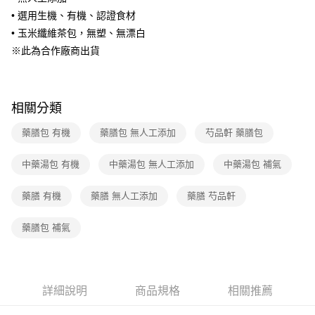
帳／街口支付／iPASS MONEY」等通路繳費。
• 選用生機、有機、認證食材
【注意事項】
• 玉米纖維茶包，無塑、無漂白
1.本服務係由「台灣大哥大股份有限公司」（以下簡稱本公司）所提供，讓
※此為合作廠商出貨
用戶於交易時，得透過本服務購買商品或服務，並由商店將買賣／分期付款
買賣價金債權讓與本公司後，依約使用本公司帳單繳交帳款。
2.基於同意付款使用「大哥付你分期」之契約關係目的，商店將以您的個人
資料（包含姓名、電話或地址）提供予台灣大哥大進項蒐集、處理及利用，
相關分類
由本公司與您本人進行分期帳單所需資料之確認、核對及更正。
3.完整用戶服務條款，請詳閱以下連結：
https://oppay.tw/userRule
藥膳包 有機
藥膳包 無人工添加
芍品軒 藥膳包
中藥湯包 有機
中藥湯包 無人工添加
中藥湯包 補氣
藥膳 有機
藥膳 無人工添加
藥膳 芍品軒
藥膳包 補氣
詳細說明
商品規格
相關推薦