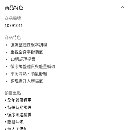
商品特色
Apple Pay
商品編號
悠遊付
10791011
Google Pay
商品特色
全盈+PAY
強調整體性根本調理
大哥付你分期
重視全身平衡順氣
相關說明
10週調理提案
【大哥付你分期使用說明】
循序調整體質與能量循環
ATM付款
1.本服務由台灣大哥大提供，台灣大哥大用戶可立即使用無須另外申請。
平衡冷熱、順氣舒暢
2.付款方式選擇「大哥付你分期」，訂單成立後會自動跳轉到大哥付的交易
流程，驗證手機門號後，選擇欲分期的期數、繳款截止日，確認付款後即完
調理提升人體陽氣
運送方式
成交易。
3.實際核准額度、可分期數及費用金額請依後續交易確認頁面所載為準。
宅配$499免運
銷售重點
4.訂單成立30分鐘內，如未前往確認交易或遇審核未通過，訂單將自動取
• 全年齡層適用
每筆NT$150，滿NT$499(含以上)免運費
消。如遇「轉專審核」未通過狀況，表示未達大哥付你分期系統評分，恕無
法說明評估內容。
• 特殊時期調理
【繳款方式說明】
• 循序漸進補養
1.分期款項不併入電信帳單，「大哥付你分期」於每月結算日後寄送繳費提
• 簡易沖泡
醒簡訊。
2.透過簡訊連結打開帳單後，可選擇「超商條碼／台灣大直營門市／銀行轉
• 無人工添加