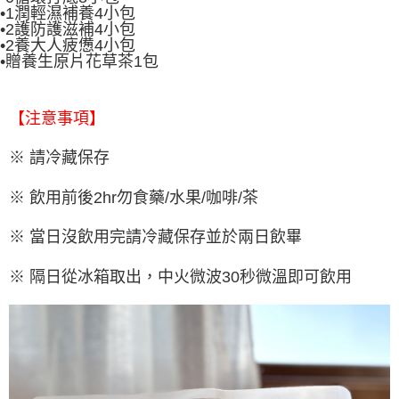
•1潤輕濕補養4小包
•2護防護滋補4小包
•2養大人疲憊4小包
•贈養生原片花草茶1包
【注意事項】
※ 請冷藏保存
※ 飲用前後2hr勿食藥/水果/咖啡/茶
※ 當日沒飲用完請冷藏保存並於兩日飲畢
※ 隔日從冰箱取出，中火微波30秒微溫即可飲用