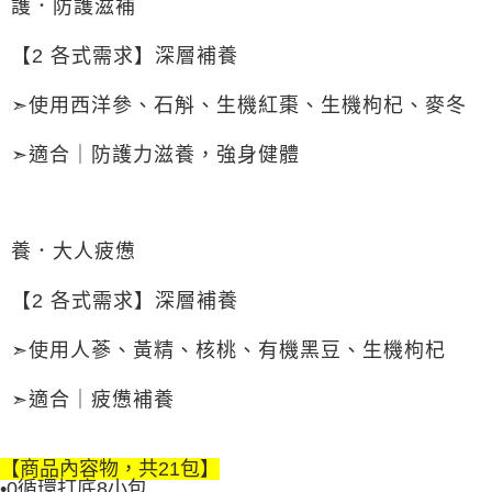
護．防護滋補
【2 各式需求】深層補養
➣使用西洋參、石斛、生機紅棗、生機枸杞、麥冬
➣適合｜防護力滋養，強身健體
養．大人疲憊
【2 各式需求】深層補養
➣使用人蔘、黃精、核桃、有機黑豆、生機枸杞
➣適合｜疲憊補養
【商品內容物，共21包】
•0循環打底8小包