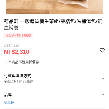
芍品軒 一般體質養生茶組/藥膳包/滋補湯包/氣
血補養
宅配滿NT$499免運
NT$2,440
NT$2,310
※ 本商品不適用折價券
付款與運送方式
宅配滿NT$499免運
付款方式
品牌
信用卡一次付款
芍品軒
LINE Pay