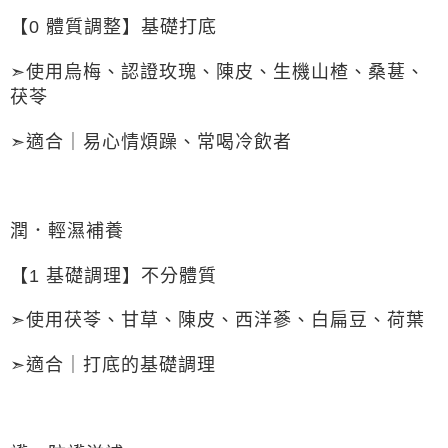
【0 體質調整】基礎打底
➣使用烏梅、認證玫瑰、陳皮、生機山楂、桑葚、
茯苓
➣適合｜易心情煩躁、常喝冷飲者
潤．輕濕補養
【1 基礎調理】不分體質
➣使用茯苓、甘草、陳皮、西洋蔘、白扁豆、荷葉
➣適合｜打底的基礎調理