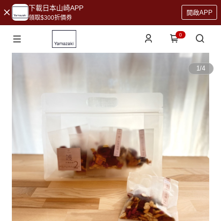
下載日本山崎APP
開啟APP
領取$300折價券
0
1
/
4