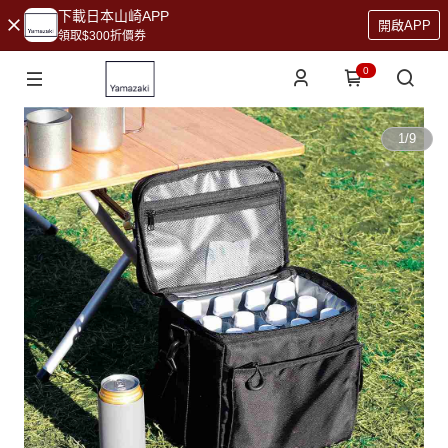
下載日本山崎APP
開啟APP
領取$300折價券
0
1
/
9