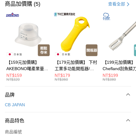
信用卡一次付款
商品加價購 (5)
查看全部
LINE Pay
Apple Pay
悠遊付
Google Pay
全盈+PAY
【159元加價購】
【179元加價購】 下村
【199元加價購】
AKEBONO曙產業量米
工業多功能開瓶器/開
Chefland刮魚鱗
大哥付你分期
杯漏斗組(白)/量米杯/
瓶器/餐廚用品/料理道
魚鱗器/廚房用品/
NT$159
NT$179
NT$199
相關說明
NT$320
NT$360
NT$380
米桶/量米用具/任二件8
具/任二件8折
道具/任二件8折
【大哥付你分期使用說明】
折
ATM付款
1.本服務由台灣大哥大提供，台灣大哥大用戶可立即使用無須另外申請。
品牌
2.付款方式選擇「大哥付你分期」，訂單成立後會自動跳轉到大哥付的交易
流程，驗證手機門號後，選擇欲分期的期數、繳款截止日，確認付款後即完
運送方式
CB JAPAN
成交易。
3.實際核准額度、可分期數及費用金額請依後續交易確認頁面所載為準。
宅配【父親節大回饋】限時$299免運
4.訂單成立30分鐘內，如未前往確認交易或遇審核未通過，訂單將自動取
商品特色
每筆NT$150，滿NT$299(含以上)免運費
消。如遇「轉專審核」未通過狀況，表示未達大哥付你分期系統評分，恕無
法說明評估內容。
商品編號
【繳款方式說明】