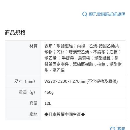
顯示電腦版詳細說明
商品規格
材質
表布：聚酯纖維；內裡：乙烯-醋酸乙烯共
聚物；芯材：發泡聚乙烯、不織布；底板：
聚乙烯 ；手提帶・肩背帶：聚酯纖維；肩
背帶固定零件：聚縮醛樹脂；拉鍊：聚酯樹
脂、聚乙烯
尺寸（mm）
W270×D200×H270mm(不含提帶及肩帶)
重量（g）
450g
容量
12L
產地
◆日本授權中國生產◆
客服