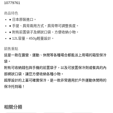
10779761
1.分期款項不併入電信帳單，「大哥付你分期」於每月結算日後寄送繳費提
醒簡訊。
2.透過簡訊連結打開帳單後，可選擇「超商條碼／台灣大直營門市／銀行轉
商品特色
帳／街口支付／iPASS MONEY」等通路繳費。
● 日本原裝進口。
● 手提、肩背兩用方式，肩背帶可調整長度。
【注意事項】
1.本服務係由「台灣大哥大股份有限公司」（以下簡稱本公司）所提供，讓
● 附有前置袋子及網狀口袋，方便收納小物。
用戶於交易時，得透過本服務購買商品或服務，並由商店將買賣／分期付款
● 12L容量，450g輕量設計。
買賣價金債權讓與本公司後，依約使用本公司帳單繳交帳款。
2.基於同意付款使用「大哥付你分期」之契約關係目的，商店將以您的個人
資料（包含姓名、電話或地址）提供予台灣大哥大進項蒐集、處理及利用，
銷售重點
由本公司與您本人進行分期帳單所需資料之確認、核對及更正。
這是一款在露營、運動、休閒等各種場合都能派上用場的箱型保冷
3.完整用戶服務條款，請詳閱以下連結：
https://oppay.tw/userRule
袋。
附有可收納錢包與手機的前置袋子，以及可放置保冷劑或餐具的內
部網狀口袋，讓您方便收納各種小物。
超厚設計的上蓋可確實保冷，是一款非常適用於戶外運動休閒時的
保冷托特箱！
相關分類