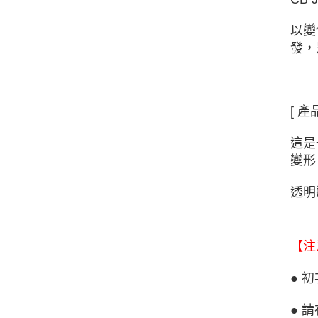
以變
發，
[ 產
這是
變形
透明
【注
● 
● 