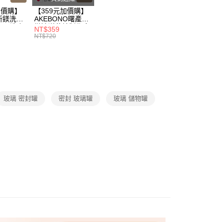
戶服務條款，請詳閱以下連結：
https://oppay.tw/userRule
50，滿NT$299(含以上)免運費
加價購】
【359元加價購】
所鎂洗衣
AKEBONO曙產業
ml/洗衣
微波洋芋片製作盒/
NT$359
/洗衣用
料理盒/健康零食/
NT$720
8折
廚房工具/任二件8
折
玻璃 密封罐
密封 玻璃罐
玻璃 儲物罐