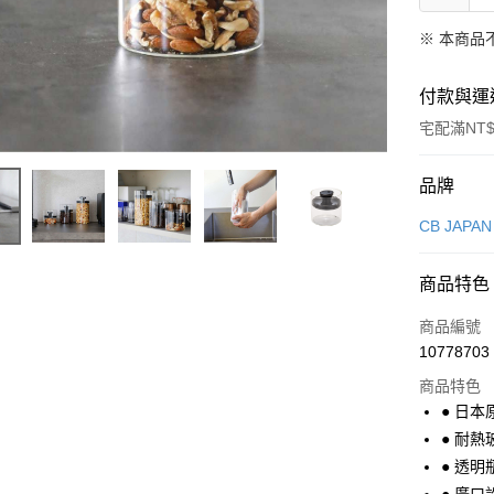
※ 本商品
付款與運
宅配滿NT$
付款方式
品牌
信用卡一
CB JAPAN
超商取貨
商品特色
LINE Pay
商品編號
Apple Pay
10778703
商品特色
悠遊付
● 日
Google Pa
● 耐
● 透
全盈+PAY