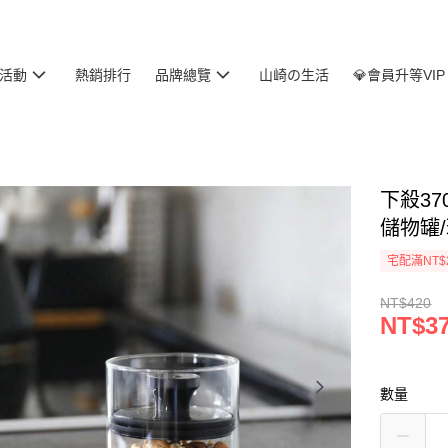
活動
熱銷排行
品牌總覽
山崎の生活
💎會員升等VIP
下殺37
儲物罐/
宅配滿NT$
NT$420
NT$3
數量