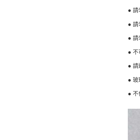
● 
● 
● 
● 
● 
● 
● 