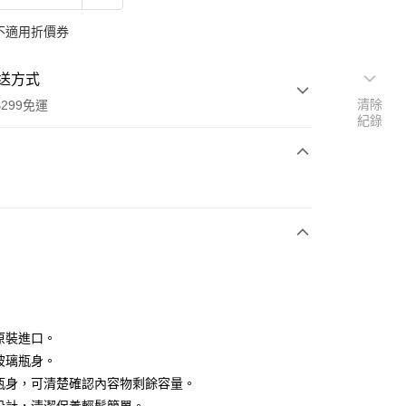
不適用折價券
送方式
清除
299免運
紀錄
次付款
付款
本原裝進口。
y
熱玻璃瓶身。
明瓶身，可清楚確認內容物剩餘容量。