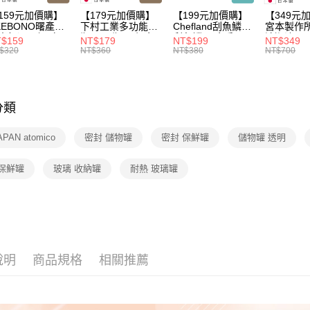
3.完整用
每筆NT$1
159元加價購】
【179元加價購】
【199元加價購】
【349元
KEBONO曙產業
下村工業多功能開
Chefland刮魚鱗刀/
宮本製作
米杯漏斗組(白)/
瓶器/開瓶器/餐廚
刮魚鱗器/廚房用
清潔液600
$159
NT$179
NT$199
NT$349
米杯/米桶/量米
用品/料理道具/任
品/料理道具/任二
精/洗衣鎂
$320
NT$360
NT$380
NT$700
具/任二件8折
二件8折
件8折
品/任二件
分類
APAN atomico
密封 儲物罐
密封 保鮮罐
儲物罐 透明
 保鮮罐
玻璃 收納罐
耐熱 玻璃罐
說明
商品規格
相關推薦