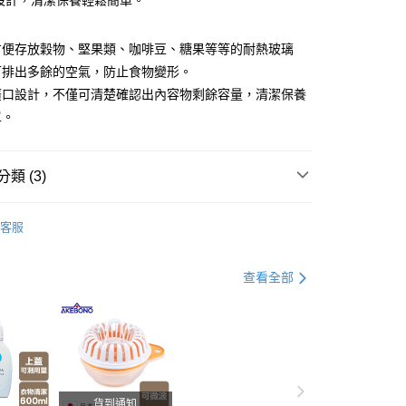
口設計，清潔保養輕鬆簡單。
分期
方便存放穀物、堅果類、咖啡豆、糖果等等的耐熱玻璃
你分期使用說明】
由台灣大哥大提供，台灣大哥大用戶可立即使用無須另外申請。
可排出多餘的空氣，防止食物變形。
式選擇「大哥付你分期」，訂單成立後會自動跳轉到大哥付的交易
廣口設計，不僅可清楚確認出內容物剩餘容量，清潔保養
證手機門號後，選擇欲分期的期數、繳款截止日，確認付款後即
單。
。
准額度、可分期數及費用金額請依後續交易確認頁面所載為準。
立30分鐘內，如未前往確認交易或遇審核未通過，訂單將自動取
付款
「轉專審核」未通過狀況，表示未達大哥付你分期系統評分，恕
類 (3)
00，滿NT$499(含以上)免運費
評估內容。
式說明】
料理道具
料理道具
家取貨
項不併入電信帳單，「大哥付你分期」於每月結算日後寄送繳費提
客服
00，滿NT$499(含以上)免運費
打】
▶超商取貨專區｜限時優惠
訊連結打開帳單後，可選擇「超商條碼／台灣大直營門市／銀行轉
付／iPASS MONEY」等通路繳費。
父親節 瘋殺5折up】
▶【限時加價購$159up】官網獨
付款
查看全部
項】
00，滿NT$499(含以上)免運費
係由「台灣大哥大股份有限公司」（以下簡稱本公司）所提供，讓
易時，得透過本服務購買商品或服務，並由商店將買賣／分期付
1取貨
金債權讓與本公司後，依約使用本公司帳單繳交帳款。
00，滿NT$499(含以上)免運費
意付款使用「大哥付你分期」之契約關係目的，商店將以您的個人
含姓名、電話或地址）提供予台灣大哥大進項蒐集、處理及利
節大回饋】限時$299免運
公司與您本人進行分期帳單所需資料之確認、核對及更正。
貨到通知