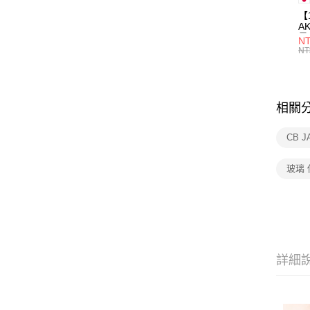
【
A
量
NT
量
NT
用
相關
CB J
玻璃
詳細