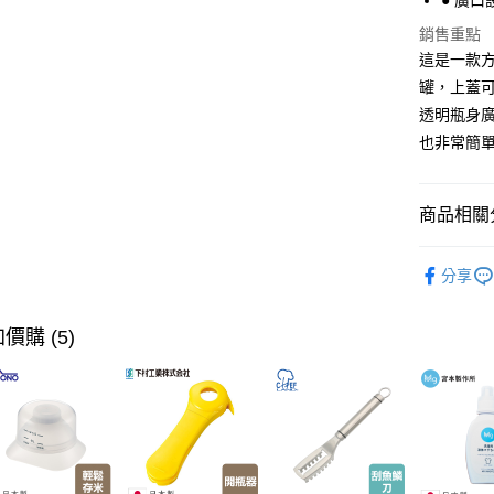
● 廣
大哥付你
銷售重點
相關說明
這是一款
【大哥付
ATM付款
1.本服務
罐，上蓋
2.付款方
透明瓶身
流程，驗
也非常簡
完成交易
運送方式
3.實際核
4.訂單成
全家取貨
消。如遇
商品相關分
每筆NT$1
無法說明
【繳款方
廚具用品·
付款後全
1.分期款
分享
醒簡訊。
每筆NT$1
【本月主
2.透過簡
帳／街口支
【🎉歡慶
7-11取貨
價購 (5)
家搶購！
【注意事
每筆NT$1
1.本服務
用戶於交
付款後7-1
款買賣價
每筆NT$1
2.基於同
資料（包
宅配【父親
用，由本