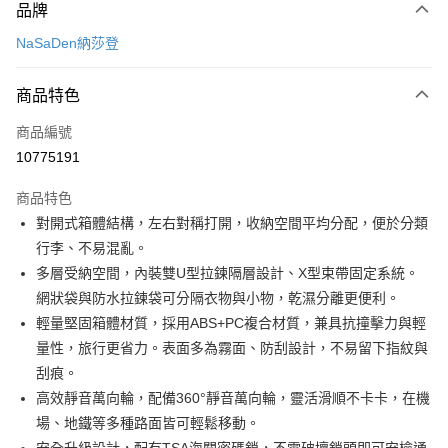
品牌
信用卡一次付款
NaSaDen納莎登
LINE Pay
商品特色
Apple Pay
商品編號
悠遊付
10775191
Google Pay
商品特色
全盈+PAY
對開式箱體結構，左右對稱打開，收納空間平均分配，便於分類
大哥付你分期
行李、不易混亂。
相關說明
多層受納空間，內裝雙U型拉鍊隔層設計、X型束帶固定系統。
【大哥付你分期使用說明】
網狀袋與防水拉鍊袋可分隔衣物與小物，乾濕分離更便利。
ATM付款
1.本服務由台灣大哥大提供，台灣大哥大用戶可立即使用無須另外申請。
輕量堅固箱體材質，採用ABS+PC複合材質，兼具抗撞擊力與輕
2.付款方式選擇「大哥付你分期」，訂單成立後會自動跳轉到大哥付的交易
流程，驗證手機門號後，選擇欲分期的期數、繳款截止日，確認付款後即完
量性，旅行更省力。表面多為霧面、防刮設計，不易留下指紋與
運送方式
成交易。
刮痕。
3.實際核准額度、可分期數及費用金額請依後續交易確認頁面所載為準。
宅配【父親節大回饋】限時$299免運
高效靜音萬向輪，配備360°靜音萬向輪，靈活滑順不卡卡，在機
4.訂單成立30分鐘內，如未前往確認交易或遇審核未通過，訂單將自動取
每筆NT$150，滿NT$299(含以上)免運費
消。如遇「轉專審核」未通過狀況，表示未達大哥付你分期系統評分，恕無
場、地鐵等多種路面皆可輕鬆移動。
法說明評估內容。