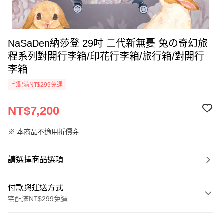
NaSaDen納莎登 29吋 二代新無憂 兔の奇幻旅
程系列對開行李箱/印花行李箱/旅行箱/對開行
李箱
宅配滿NT$299免運
NT$7,200
※ 本商品不適用折價券
請選擇商品選項
付款與運送方式
宅配滿NT$299免運
付款方式