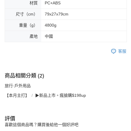
材質
PC+ABS
尺寸（cm）
79x27x79cm
重量（g）
4800g
產地
中國
客服
商品相關分類 (2)
旅行·戶外用品
【本月主打】
▶新品上市。瘋搶購$198up
評價
喜歡這個商品嗎？購買後給他一個好評吧