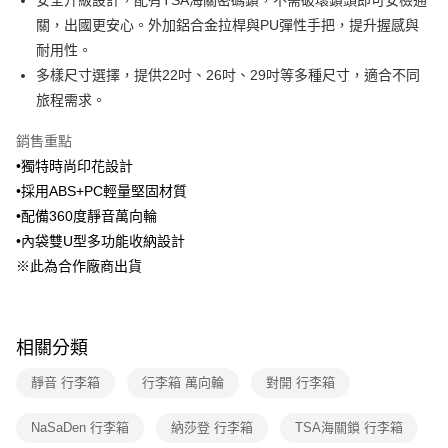
安全升級設計，配有TSA海關密碼鎖，不需破壞鎖頭即可安檢通
【繳款方式說明】
1.分期款項不併入電信帳單，「大哥付你分期」於每月結算日後寄送繳費提
關，出國更安心。外加鋁合金拉桿與PU彈性手把，提升握感與
醒簡訊。
耐用性。
2.透過簡訊連結打開帳單後，可選擇「超商條碼／台灣大直營門市／銀行轉
多樣尺寸選擇，提供22吋、26吋、29吋等多種尺寸，適合不同
帳／街口支付／iPASS MONEY」等通路繳費。
旅程需求。
【注意事項】
1.本服務係由「台灣大哥大股份有限公司」（以下簡稱本公司）所提供，讓
銷售重點
用戶於交易時，得透過本服務購買商品或服務，並由商店將買賣／分期付款
•獨特時尚印花設計
買賣價金債權讓與本公司後，依約使用本公司帳單繳交帳款。
2.基於同意付款使用「大哥付你分期」之契約關係目的，商店將以您的個人
•採用ABS+PC輕量堅固材質
資料（包含姓名、電話或地址）提供予台灣大哥大進項蒐集、處理及利用，
•配備360度靜音萬向輪
由本公司與您本人進行分期帳單所需資料之確認、核對及更正。
3.完整用戶服務條款，請詳閱以下連結：
https://oppay.tw/userRule
•內袋雙U型多功能收納設計
※此為合作廠商出貨
相關分類
靜音 行李箱
行李箱 萬向輪
對開 行李箱
NaSaDen 行李箱
納莎登 行李箱
TSA海關鎖 行李箱