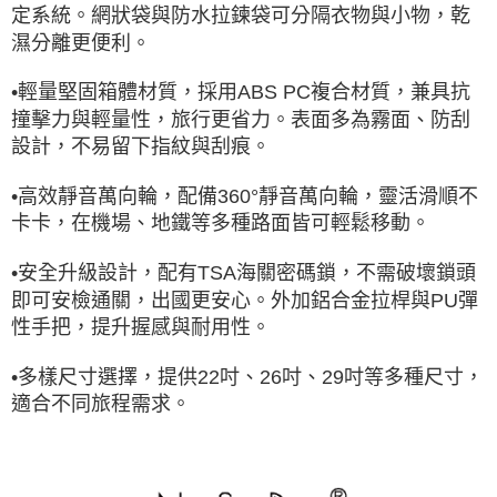
定系統。網狀袋與防水拉鍊袋可分隔衣物與小物，乾
濕分離更便利。
•輕量堅固箱體材質，採用ABS PC複合材質，兼具抗
撞擊力與輕量性，旅行更省力。表面多為霧面、防刮
設計，不易留下指紋與刮痕。
•高效靜音萬向輪，配備360°靜音萬向輪，靈活滑順不
卡卡，在機場、地鐵等多種路面皆可輕鬆移動。
•安全升級設計，配有TSA海關密碼鎖，不需破壞鎖頭
即可安檢通關，出國更安心。外加鋁合金拉桿與PU彈
性手把，提升握感與耐用性。
•多樣尺寸選擇，提供22吋、26吋、29吋等多種尺寸，
適合不同旅程需求。