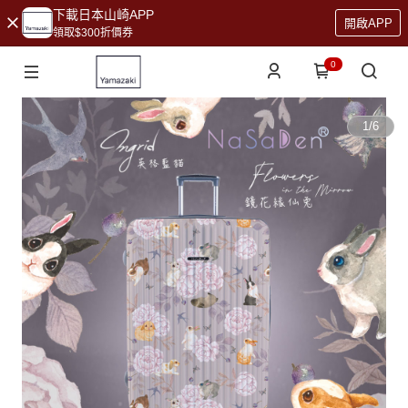
下載日本山崎APP
開啟APP
領取$300折價券
0
1
/
6