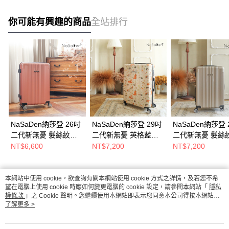
你可能有興趣的商品
全站排行
NaSaDen納莎登 26吋
NaSaDen納莎登 29吋
NaSaDen納莎登 
二代新無憂 髮絲紋防
二代新無憂 英格藍貓
二代新無憂 髮絲
刮霧面對開行李箱 素
聯名款對開行李箱/貓
刮霧面 素色款對
NT$6,600
NT$7,200
NT$7,200
色款/拉鍊行李箱/旅行
咪行李箱/旅行箱/對開
李箱/旅行箱/對開
箱/對開行李箱
行李箱
箱/拉鍊行李箱
本網站中使用 cookie，欲查詢有關本網站使用 cookie 方式之詳情，及若您不希
熱門標籤
望在電腦上使用 cookie 時應如何變更電腦的 cookie 設定，請參閱本網站「
隱私
權條款
」之 Cookie 聲明。您繼續使用本網站即表示您同意本公司得按本網站使
用條款之 Cookie 聲明使用 cookie。
了解更多 >