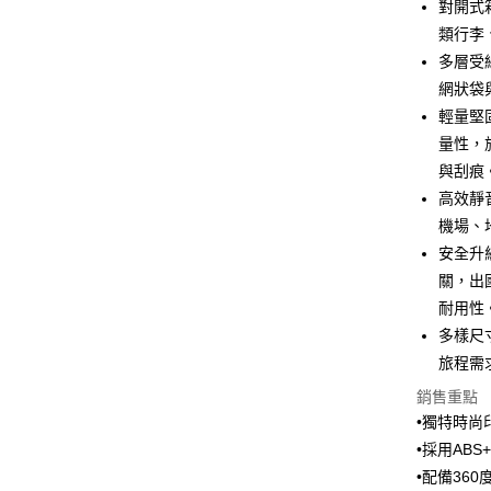
對開式
全盈+PAY
類行李
多層受
大哥付你
網狀袋
相關說明
【大哥付
輕量堅
ATM付款
1.本服務
量性，
2.付款方
與刮痕
流程，驗
完成交易
高效靜
運送方式
3.實際核
機場、
4.訂單成
宅配【父親
消。如遇
安全升
每筆NT$1
無法說明
關，出
【繳款方
耐用性
1.分期款
醒簡訊。
多樣尺
2.透過簡
旅程需
帳／街口支
銷售重點
【注意事
•獨特時尚
1.本服務
用戶於交
•採用AB
款買賣價
•配備36
2.基於同