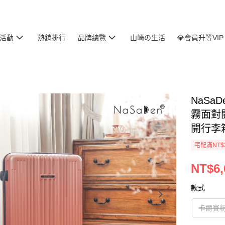
活動
熱銷排行
品牌總覽
山崎の生活
💎會員升等VIP
NaSa
霧面對
開行李
宅配滿NT$
NT$6,
款式
卡爾賽