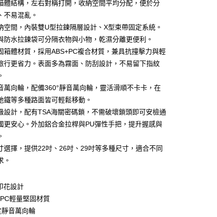
箱體結構，左右對稱打開，收納空間平均分配，便於分
、不易混亂。
納空間，內裝雙U型拉鍊隔層設計、X型束帶固定系統。
分期
與防水拉鍊袋可分隔衣物與小物，乾濕分離更便利。
你分期使用說明】
固箱體材質，採用ABS+PC複合材質，兼具抗撞擊力與輕
由台灣大哥大提供，台灣大哥大用戶可立即使用無須另外申請。
旅行更省力。表面多為霧面、防刮設計，不易留下指紋
式選擇「大哥付你分期」，訂單成立後會自動跳轉到大哥付的交易
。
證手機門號後，選擇欲分期的期數、繳款截止日，確認付款後即
。
音萬向輪，配備360°靜音萬向輪，靈活滑順不卡卡，在
准額度、可分期數及費用金額請依後續交易確認頁面所載為準。
地鐵等多種路面皆可輕鬆移動。
立30分鐘內，如未前往確認交易或遇審核未通過，訂單將自動取
節大回饋】限時$299免運
「轉專審核」未通過狀況，表示未達大哥付你分期系統評分，恕
級設計，配有TSA海關密碼鎖，不需破壞鎖頭即可安檢通
50，滿NT$299(含以上)免運費
評估內容。
國更安心。外加鋁合金拉桿與PU彈性手把，提升握感與
式說明】
。
項不併入電信帳單，「大哥付你分期」於每月結算日後寄送繳費提
寸選擇，提供22吋、26吋、29吋等多種尺寸，適合不同
訊連結打開帳單後，可選擇「超商條碼／台灣大直營門市／銀行轉
求。
付／iPASS MONEY」等通路繳費。
項】
印花設計
係由「台灣大哥大股份有限公司」（以下簡稱本公司）所提供，讓
易時，得透過本服務購買商品或服務，並由商店將買賣／分期付
S+PC輕量堅固材質
金債權讓與本公司後，依約使用本公司帳單繳交帳款。
0度靜音萬向輪
意付款使用「大哥付你分期」之契約關係目的，商店將以您的個人