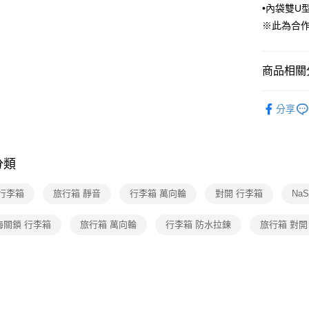
•內袋雙U
資料（包
用，由本
※此為合
3.完整用
商品相關分
旅行·戶外
分享
分類
 行李箱
旅行箱 靜音
行李箱 萬向輪
對開 行李箱
Na
海關鎖 行李箱
旅行箱 萬向輪
行李箱 防水拉鍊
旅行箱 對開