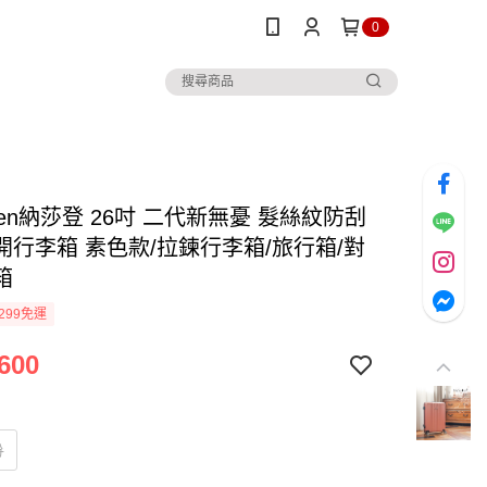
0
Den納莎登 26吋 二代新無憂 髮絲紋防刮
開行李箱 素色款/拉鍊行李箱/旅行箱/對
箱
299免運
600
粉