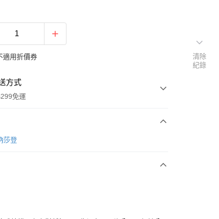
清除
不適用折價券
紀錄
送方式
299免運
次付款
n納莎登
y