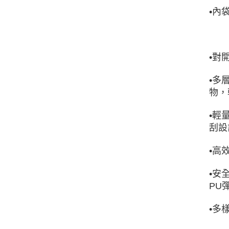
•內
•對
•多
物，
•輕
刮設
•高
•安
PU
•多