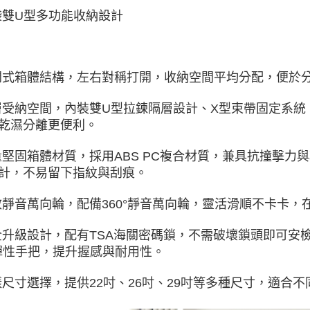
袋雙U型多功能收納設計
開式箱體結構，左右對稱打開，收納空間平均分配，便於
層受納空間，內裝雙U型拉鍊隔層設計、X型束帶固定系
乾濕分離更便利。
量堅固箱體材質，採用ABS PC複合材質，兼具抗撞擊
計，不易留下指紋與刮痕。
效靜音萬向輪，配備360°靜音萬向輪，靈活滑順不卡卡
全升級設計，配有TSA海關密碼鎖，不需破壞鎖頭即可安
彈性手把，提升握感與耐用性。
樣尺寸選擇，提供22吋、26吋、29吋等多種尺寸，適合