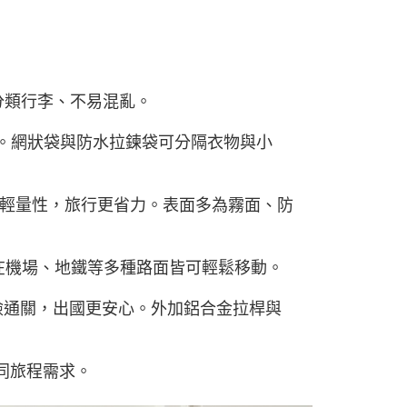
分類行李、不易混亂。
統。網狀袋與防水拉鍊袋可分隔衣物與小
力與輕量性，旅行更省力。表面多為霧面、防
，在機場、地鐵等多種路面皆可輕鬆移動。
檢通關，出國更安心。外加鋁合金拉桿與
不同旅程需求。