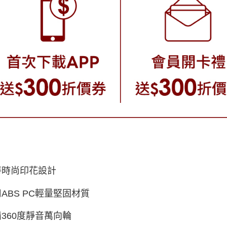
特時尚印花設計
用ABS PC輕量堅固材質
備360度靜音萬向輪