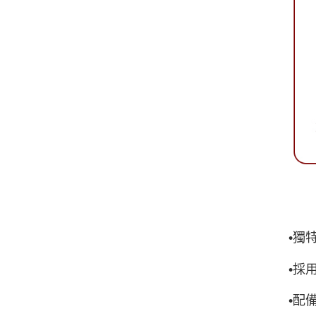
•獨
•採
•配