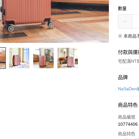
數量
※ 本商品
付款與運
宅配滿NT$
付款方式
品牌
信用卡一
NaSaDe
LINE Pay
商品特色
Apple Pay
商品編號
悠遊付
10774406
商品特色
Google Pa