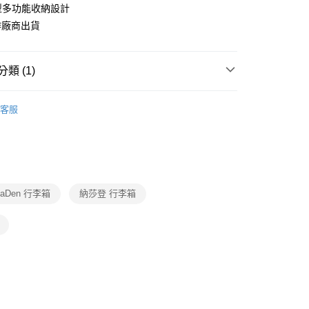
型多功能收納設計
含姓名、電話或地址）提供予台灣大哥大進項蒐集、處理及利
公司與您本人進行分期帳單所需資料之確認、核對及更正。
作廠商出貨
戶服務條款，請詳閱以下連結：
https://oppay.tw/userRule
類 (1)
用品
客服
SaDen 行李箱
納莎登 行李箱