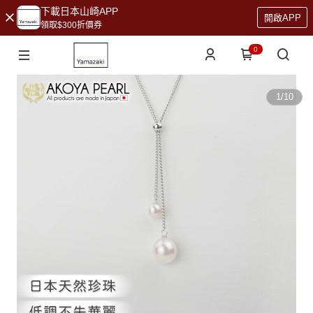
下載日本山崎APP
開啟APP
領取$300折價券
0
1
/
10