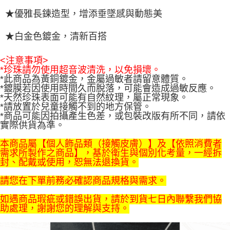
★優雅長鍊造型，增添垂墜感與動態美
★白金色鍍金，清新百搭
<注意事項>
*珍珠請勿使用超音波清洗，以免損壞。
*此商品為黃銅鍍金，金屬過敏者請留意體質。
*鍍膜若因使用時間久而脫落，可能會造成過敏反應。
*天然珍珠表面可能有自然紋理，屬正常現象。
*請放置於兒童接觸不到的地方保管。
*商品可能因拍攝產生色差，或包裝改版有所不同，請依
實際供貨為準。
本商品屬【個人飾品類（接觸皮膚）】及【依照消費者
需求所製作之商品】，基於衛生與個別化考量，一經拆
封、配戴或使用，恕無法退換貨。
請您在下單前務必確認商品規格與需求。
如遇商品瑕疵或錯誤出貨，請於到貨七日內聯繫我們協
助處理，謝謝您的理解與支持。