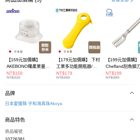
LINE Pay
Apple Pay
悠遊付
Google Pay
全盈+PAY
【159元加價購】
【179元加價購】 下村
【199元加價購】
AKEBONO曙產業量米
工業多功能開瓶器/開
Chefland刮魚鱗
大哥付你分期
杯漏斗組(白)/量米杯/
瓶器/餐廚用品/料理道
魚鱗器/廚房用品/
NT$159
NT$179
NT$199
相關說明
NT$320
NT$360
NT$380
米桶/量米用具/任二件8
具/任二件8折
道具/任二件8折
【大哥付你分期使用說明】
折
ATM付款
1.本服務由台灣大哥大提供，台灣大哥大用戶可立即使用無須另外申請。
品牌
2.付款方式選擇「大哥付你分期」，訂單成立後會自動跳轉到大哥付的交易
流程，驗證手機門號後，選擇欲分期的期數、繳款截止日，確認付款後即完
運送方式
日本愛媛縣 宇和海真珠Akoya
成交易。
3.實際核准額度、可分期數及費用金額請依後續交易確認頁面所載為準。
宅配【父親節大回饋】限時$299免運
4.訂單成立30分鐘內，如未前往確認交易或遇審核未通過，訂單將自動取
商品特色
每筆NT$150，滿NT$299(含以上)免運費
消。如遇「轉專審核」未通過狀況，表示未達大哥付你分期系統評分，恕無
法說明評估內容。
商品編號
【繳款方式說明】
10726381
1.分期款項不併入電信帳單，「大哥付你分期」於每月結算日後寄送繳費提