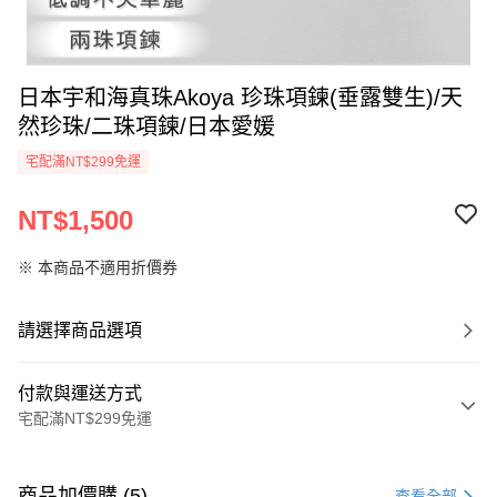
日本宇和海真珠Akoya 珍珠項鍊(垂露雙生)/天
然珍珠/二珠項鍊/日本愛媛
宅配滿NT$299免運
NT$1,500
※ 本商品不適用折價券
請選擇商品選項
付款與運送方式
宅配滿NT$299免運
付款方式
信用卡一次付款
商品加價購 (5)
查看全部