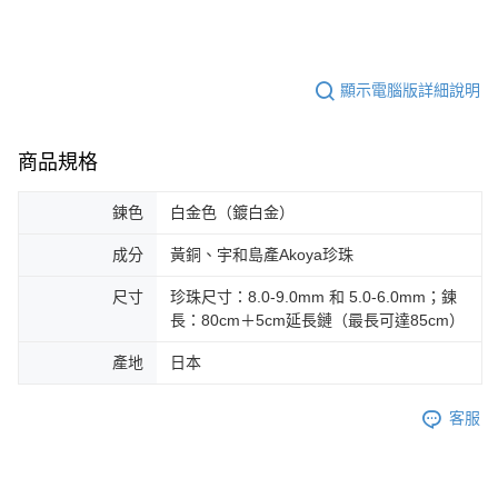
顯示電腦版詳細說明
商品規格
鍊色
白金色（鍍白金）
成分
黃銅、宇和島產Akoya珍珠
尺寸
珍珠尺寸：8.0-9.0mm 和 5.0-6.0mm；鍊
長：80cm＋5cm延長鏈（最長可達85cm）
產地
日本
客服