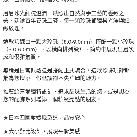
層層珠光細膩溫潤，映照出自然與手工藝的極致之
美，延續百年養珠工藝，每一顆珍珠都獨具光澤與細
緻紋理。
這款項鍊由一顆大珍珠（8.0-9.0mm）搭配一顆小珍珠
（5.0-6.0mm），以橫向排列設計，簡約中展現出層次
感和優雅氣質。
無論是日常佩戴還是搭配正式場合，這款珍珠項鍊都
能為您增添一份低調卻不失華麗的魅力。
推薦給喜愛獨特設計、追求品味生活的您，或是想為
您的配飾系列增添一個精緻亮點的朋友。
★日本四國愛媛縣製造，品質安心
★大小對比設計，展現平衡美感