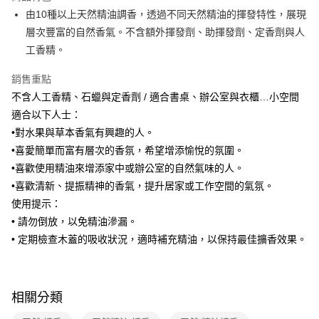
醒簡訊。
由10種以上天然精油調香，透過不同天然精油的揮發特性，展現
2.透過簡訊連結打開帳單後，可選擇「超商條碼／台灣大直營門市／銀行轉
7-11取貨付款
層次豐富的自然香氣。不含額外揮發劑、助揮發劑、定香劑與人
帳／街口支付／iPASS MONEY」等通路繳費。
每筆NT$100，滿NT$499(含以上)免運費
工香精。
【注意事項】
付款後7-11取貨
1.本服務係由「台灣大哥大股份有限公司」（以下簡稱本公司）所提供，讓
銷售重點
用戶於交易時，得透過本服務購買商品或服務，並由商店將買賣／分期付款
每筆NT$100，滿NT$499(含以上)免運費
不含人工香精、石蠟與定香劑 / 適合書桌、辦公室與衣櫃…小空間
買賣價金債權讓與本公司後，依約使用本公司帳單繳交帳款。
2.基於同意付款使用「大哥付你分期」之契約關係目的，商店將以您的個人
適合以下人士：
宅配【父親節大回饋】限時$299免運
資料（包含姓名、電話或地址）提供予台灣大哥大進項蒐集、處理及利用，
•對水果與草本香氣有興趣的人。
由本公司與您本人進行分期帳單所需資料之確認、核對及更正。
每筆NT$150，滿NT$299(含以上)免運費
3.完整用戶服務條款，請詳閱以下連結：
https://oppay.tw/userRule
•喜愛簡單而富有層次的香氛，希望增添愉悅的氛圍。
•喜歡使用精油來增添家中或辦公室的自然氣味的人。
•喜歡清新、提振精神的香氣，提升居家或工作空間的氣氛。
使用提示：
• 請勿倒放，以免精油滲漏。
• 定期檢查木蓋的吸收狀況，適時補充精油，以保持最佳擴香效果。
相關分類