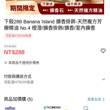
下殺288 Banana Island 擴香掛飾-天然複方芳
療精油 No.4 橙澄/擴香掛飾/擴香/室內擴香
宅配滿NT$299免運
NT$480
NT$288
※ 本商品不適用折價券
付款與運送方式
宅配滿NT$299免運
付款方式
信用卡一次付款
商品加價購 (5)
查看全部
超商取貨付款