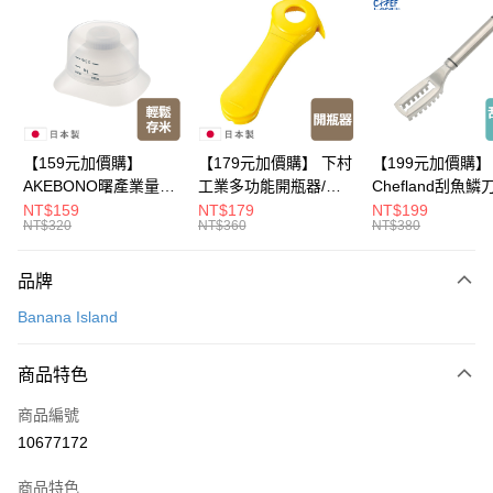
LINE Pay
Apple Pay
悠遊付
Google Pay
【159元加價購】
【179元加價購】 下村
【199元加價購】
AKEBONO曙產業量米
工業多功能開瓶器/開
Chefland刮魚鱗
全盈+PAY
杯漏斗組(白)/量米杯/
瓶器/餐廚用品/料理道
魚鱗器/廚房用品/
NT$159
NT$179
NT$199
NT$320
NT$360
NT$380
米桶/量米用具/任二件8
具/任二件8折
道具/任二件8折
大哥付你分期
折
相關說明
品牌
【大哥付你分期使用說明】
ATM付款
1.本服務由台灣大哥大提供，台灣大哥大用戶可立即使用無須另外申請。
Banana Island
2.付款方式選擇「大哥付你分期」，訂單成立後會自動跳轉到大哥付的交易
流程，驗證手機門號後，選擇欲分期的期數、繳款截止日，確認付款後即完
運送方式
成交易。
商品特色
3.實際核准額度、可分期數及費用金額請依後續交易確認頁面所載為準。
全家取貨付款
4.訂單成立30分鐘內，如未前往確認交易或遇審核未通過，訂單將自動取
商品編號
每筆NT$100，滿NT$499(含以上)免運費
消。如遇「轉專審核」未通過狀況，表示未達大哥付你分期系統評分，恕無
10677172
法說明評估內容。
付款後全家取貨
【繳款方式說明】
1.分期款項不併入電信帳單，「大哥付你分期」於每月結算日後寄送繳費提
商品特色
每筆NT$100，滿NT$499(含以上)免運費