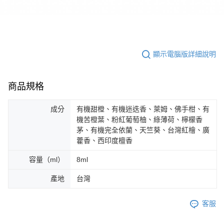
顯示電腦版詳細說明
商品規格
成分
有機甜橙、有機迷迭香、萊姆、佛手柑、有
機苦橙葉、粉紅葡萄柚、綠薄荷、檸檬香
茅、有機完全依蘭、天竺葵、台灣紅檜、廣
藿香、西印度檀香
容量（ml）
8ml
產地
台灣
客服