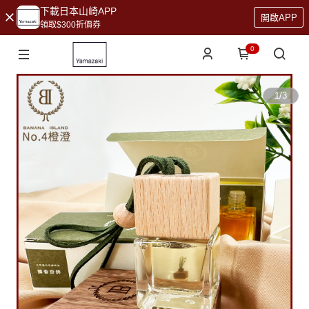
下載日本山崎APP
開啟APP
領取$300折價券
0
1
/
3