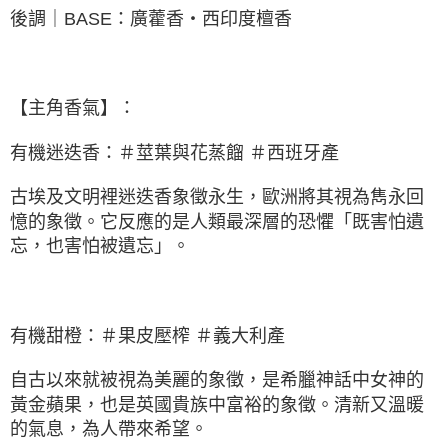
後調｜BASE：廣藿香・西印度檀香
【主角香氣】：
有機迷迭香：＃莖葉與花蒸餾 ＃西班牙產
古埃及文明裡迷迭香象徵永生，歐洲將其視為雋永回
憶的象徵。它反應的是人類最深層的恐懼「既害怕遺
忘，也害怕被遺忘」。
有機甜橙：＃果皮壓榨 ＃義大利產
自古以來就被視為美麗的象徵，是希臘神話中女神的
黃金蘋果，也是英國貴族中富裕的象徵。清新又溫暖
的氣息，為人帶來希望。