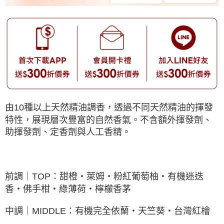
由10種以上天然精油調香，透過不同天然精油的揮發
特性，展現層次豐富的自然香氣。不含額外揮發劑、
助揮發劑、定香劑與人工香精。
前調｜TOP：甜橙・萊姆・粉紅葡萄柚・有機迷迭
香・
佛手柑
・綠薄荷・檸檬香茅
中調｜MIDDLE：有機完全依蘭・天竺葵・台灣紅檜