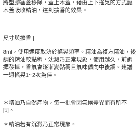
將塑膠塞蓋移除，蓋上木蓋，藉由上下搖晃的方式讓
木蓋吸收精油，達到擴香的效果。
尺寸與擴香 |
8ml，使用速度取決於搖晃頻率。精油為複方精油，後
調的精油較黏稠，沈澱乃正常現象，使用越久，前調
揮發掉，香氣會逐漸變黏稠且氣味偏向中後調。建議
一週搖晃1~2次為佳。
＊精油乃自然產物，每一批會因氣候差異而有所不
同。
＊精油若有沉澱乃正常現象。