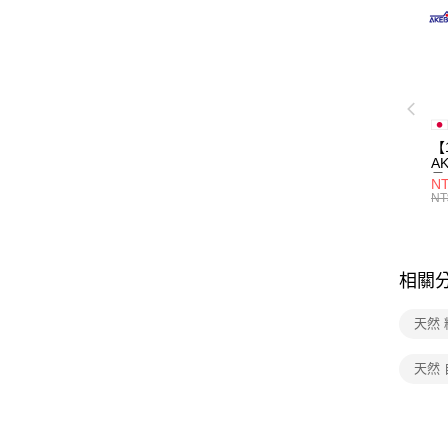
【
A
量
NT
量
NT
用
相關
天然 
天然