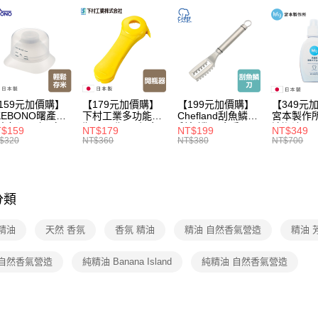
3.完整用
【🎉歡慶
每筆NT$1
家搶購！
【🎉歡慶
香氛生活
159元加價購】
【179元加價購】
【199元加價購】
【349元
KEBONO曙產業
下村工業多功能開
Chefland刮魚鱗刀/
宮本製作
米杯漏斗組(白)/
瓶器/開瓶器/餐廚
刮魚鱗器/廚房用
清潔液600
$159
NT$179
NT$199
NT$349
米杯/米桶/量米
用品/料理道具/任
品/料理道具/任二
精/洗衣鎂
$320
NT$360
NT$380
NT$700
具/任二件8折
二件8折
件8折
品/任二件
分類
精油
天然 香氛
香氛 精油
精油 自然香氣營造
精油 
 自然香氣營造
純精油 Banana Island
純精油 自然香氣營造