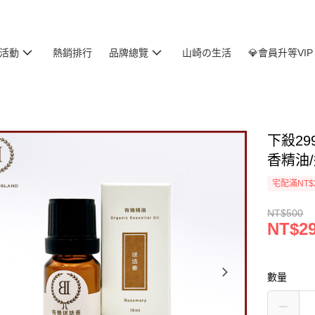
活動
熱銷排行
品牌總覽
山崎の生活
💎會員升等VIP
下殺299
香精油
宅配滿NT$
NT$500
NT$2
數量