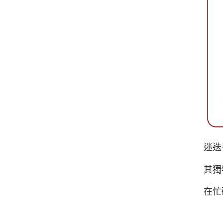
迷迭
其獨
在忙