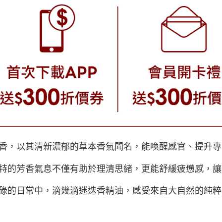
香，以其清新濃郁的草本香氣聞名，能喚醒感官、提升專
特的芳香氣息不僅有助於理清思緒，更能舒緩疲憊感，讓
碌的日常中，滴幾滴迷迭香精油，感受來自大自然的純粹