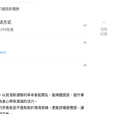
不適用折價券
送方式
清除
299免運
紀錄
次付款
land
付款
，以其清新濃郁的草本香氣聞名，能喚醒感官、提升專
y
為身心帶來滿滿的活力。
的芳香氣息不僅有助於理清思緒，更能舒緩疲憊感，讓