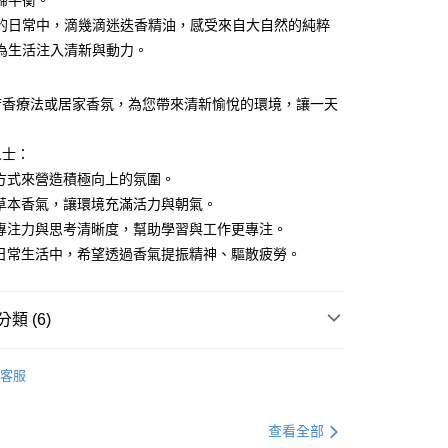
歸平衡。
分期
的日常中，滴幾滴迷迭香精油，感受來自大自然的純粹
為生活注入清新與動力。
你分期使用說明】
由台灣大哥大提供，台灣大哥大用戶可立即使用無須另外申請。
式選擇「大哥付你分期」，訂單成立後會自動跳轉到大哥付的交易
芳香療法或居家香氛，為您帶來清新愉悅的環境，讓一天
證手機門號後，選擇欲分期的期數、繳款截止日，確認付款後即
。
。
准額度、可分期數及費用金額請依後續交易確認頁面所載為準。
人士：
立30分鐘內，如未前往確認交易或遇審核未通過，訂單將自動取
付款
方式來營造積極向上的氛圍。
「轉專審核」未通過狀況，表示未達大哥付你分期系統評分，恕
00，滿NT$499(含以上)免運費
評估內容。
新草本香氣，讓環境充滿活力與朝氣。
式說明】
升專注力與思考清晰度，幫助學習與工作更專注。
家取貨
項不併入電信帳單，「大哥付你分期」於每月結算日後寄送繳費提
的日常生活中，希望透過香氣提振精神、驅散疲勞。
00，滿NT$499(含以上)免運費
訊連結打開帳單後，可選擇「超商條碼／台灣大直營門市／銀行轉
付／iPASS MONEY」等通路繳費。
付款
類 (6)
項】
00，滿NT$499(含以上)免運費
係由「台灣大哥大股份有限公司」（以下簡稱本公司）所提供，讓
生活雜貨/療癒小物
易時，得透過本服務購買商品或服務，並由商店將買賣／分期付
1取貨
客服
金債權讓與本公司後，依約使用本公司帳單繳交帳款。
打】
▶新品上市。瘋搶購$198up
00，滿NT$499(含以上)免運費
意付款使用「大哥付你分期」之契約關係目的，商店將以您的個人
含姓名、電話或地址）提供予台灣大哥大進項蒐集、處理及利
打】
▶超商取貨專區｜限時優惠
節大回饋】限時$299免運
查看全部
公司與您本人進行分期帳單所需資料之確認、核對及更正。