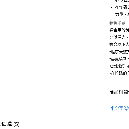
心境回
大哥付你
在忙碌
相關說明
力量，
【大哥付
ATM付款
1.本服務
銷售重點
2.付款方
適合用於
流程，驗
充滿活力
完成交易
運送方式
3.實際核
適合以下
4.訂單成
全家取貨
•追求天然
消。如遇
每筆NT$1
無法說明
•喜愛清
【繳款方
•需要提
付款後全
1.分期款
•在忙碌
醒簡訊。
每筆NT$1
2.透過簡
帳／街口支
7-11取貨
商品相關分
【注意事
每筆NT$1
1.本服務
生活用品
用戶於交
付款後7-1
分享
款買賣價
【本月主
每筆NT$1
2.基於同
資料（包
【本月主
價購 (5)
宅配【父親
用，由本