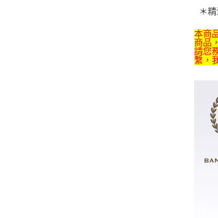
＊精
本商
商品
請您
繫，