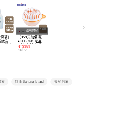
戶服務條款，請詳閱以下連結：
https://oppay.tw/userRule
父親節 瘋殺5折up】
▶【限時加價購$159up】官網獨
50，滿NT$299(含以上)免運費
父親節 瘋殺5折up】
▶歡慶父親節 ，全館瘋殺5折up
美學
貨到通知
加價購】
【359元加價購】
所鎂洗衣
AKEBONO曙產業
ml/洗衣
微波洋芋片製作盒/
NT$359
/洗衣用
料理盒/健康零食/
NT$720
8折
廚房工具/任二件8
折
芳療
精油 Banana Island
天然 芳療