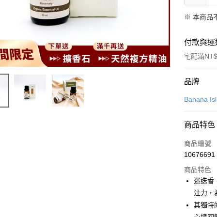
※ 本商品
付款與運
宅配滿NT$
付款方式
品牌
信用卡一
Banana Is
超商取貨
商品特色
LINE Pay
商品編號
Apple Pay
10676691
商品特色
悠遊付
迷迭香
Google Pa
注力，
其獨特
全盈+PAY