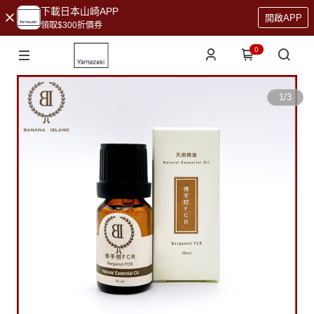
下載日本山崎APP
開啟APP
領取$300折價券
0
1
/
3