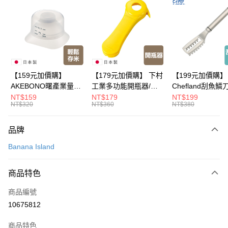
LINE Pay
Apple Pay
悠遊付
Google Pay
【159元加價購】
【179元加價購】 下村
【199元加價購】
AKEBONO曙產業量米
工業多功能開瓶器/開
Chefland刮魚鱗
全盈+PAY
杯漏斗組(白)/量米杯/
瓶器/餐廚用品/料理道
魚鱗器/廚房用品/
NT$159
NT$179
NT$199
NT$320
NT$360
NT$380
米桶/量米用具/任二件8
具/任二件8折
道具/任二件8折
大哥付你分期
折
相關說明
品牌
【大哥付你分期使用說明】
ATM付款
1.本服務由台灣大哥大提供，台灣大哥大用戶可立即使用無須另外申請。
Banana Island
2.付款方式選擇「大哥付你分期」，訂單成立後會自動跳轉到大哥付的交易
流程，驗證手機門號後，選擇欲分期的期數、繳款截止日，確認付款後即完
運送方式
成交易。
商品特色
3.實際核准額度、可分期數及費用金額請依後續交易確認頁面所載為準。
全家取貨付款
4.訂單成立30分鐘內，如未前往確認交易或遇審核未通過，訂單將自動取
商品編號
每筆NT$100，滿NT$499(含以上)免運費
消。如遇「轉專審核」未通過狀況，表示未達大哥付你分期系統評分，恕無
10675812
法說明評估內容。
付款後全家取貨
【繳款方式說明】
1.分期款項不併入電信帳單，「大哥付你分期」於每月結算日後寄送繳費提
商品特色
每筆NT$100，滿NT$499(含以上)免運費