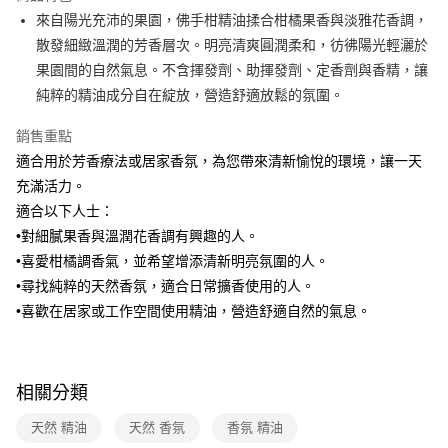
醒簡訊。
來自陽光充沛的果園，佛手柑精油揉合柑橘果香與淡雅花香調，
2.透過簡訊連結打開帳單後，可選擇「超商條碼／台灣大直營門市／銀行轉
7-11取貨付款
散發細緻溫潤的芳香層次。明亮清爽圓潤柔和，彷彿陽光輕灑於
帳／街口支付／iPASS MONEY」等通路繳費。
每筆NT$100，滿NT$499(含以上)免運費
果園間的自然氣息。不含揮發劑、助揮發劑、定香劑與香精，讓
【注意事項】
純粹的精油成分自在綻放，營造舒適放鬆的氛圍。
付款後7-11取貨
1.本服務係由「台灣大哥大股份有限公司」（以下簡稱本公司）所提供，讓
用戶於交易時，得透過本服務購買商品或服務，並由商店將買賣／分期付款
每筆NT$100，滿NT$499(含以上)免運費
銷售重點
買賣價金債權讓與本公司後，依約使用本公司帳單繳交帳款。
2.基於同意付款使用「大哥付你分期」之契約關係目的，商店將以您的個人
適合用於芳香療法或居家香氛，為您帶來清新愉悅的環境，讓一天
宅配【父親節大回饋】限時$299免運
資料（包含姓名、電話或地址）提供予台灣大哥大進項蒐集、處理及利用，
充滿活力。
由本公司與您本人進行分期帳單所需資料之確認、核對及更正。
每筆NT$150，滿NT$299(含以上)免運費
3.完整用戶服務條款，請詳閱以下連結：
https://oppay.tw/userRule
適合以下人士：
•對細膩果香與溫潤花香調有興趣的人。
•喜愛柑橘調香氣，並希望增添清新明亮氛圍的人。
•尋找純粹的天然香氛，適合日常擴香使用的人。
•喜歡在居家或工作空間使用精油，營造舒適自然的氣息。
相關分類
天然 精油
天然 香氛
香氛 精油