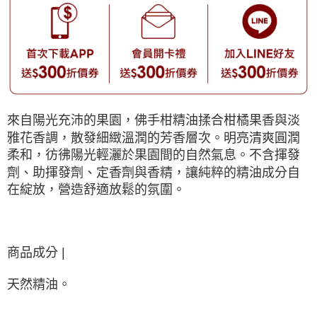
來自陽光充沛的果園，佛手柑精油揉合柑橘果香與淡
雅花香調，散發細緻溫潤的芳香層次。明亮清爽圓潤
柔和，彷彿陽光輕灑於果園間的自然氣息。不含揮發
劑、助揮發劑、定香劑與香精，讓純粹的精油成分自
在綻放，營造舒適放鬆的氛圍。
商品成分 |
天然精油。