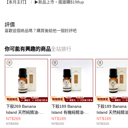
【本月主打】
▶新品上市。瘋搶購$198up
評價
喜歡這個商品嗎？購買後給他一個好評吧
你可能有興趣的商品
全站排行
下殺269 Banana
下殺189 Banana
下殺189 Banana
Island 天然純精油-粉
Island 有機純精油-有
Island 天然純精
紅葡萄柚/葡萄柚/香氛
機甜橙/柑橘系/香氛精
檬/檸檬/香氛精油
NT$269
NT$189
NT$189
NT$450
NT$320
NT$320
精油/居家香氛
油/居家香氛
香氛