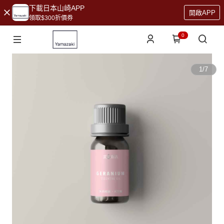
下載日本山崎APP
開啟APP
領取$300折價券
0
1
/
7