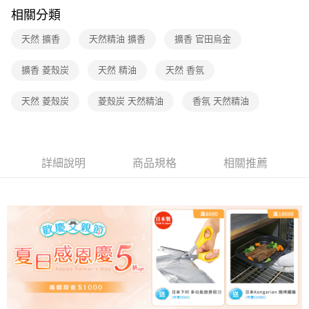
醒簡訊。
相關分類
2.透過簡訊連結打開帳單後，可選擇「超商條碼／台灣大直營門市／銀行轉
帳／街口支付／iPASS MONEY」等通路繳費。
天然 擴香
天然精油 擴香
擴香 官田烏金
【注意事項】
擴香 菱殼炭
天然 精油
天然 香氛
1.本服務係由「台灣大哥大股份有限公司」（以下簡稱本公司）所提供，讓
用戶於交易時，得透過本服務購買商品或服務，並由商店將買賣／分期付款
買賣價金債權讓與本公司後，依約使用本公司帳單繳交帳款。
天然 菱殼炭
菱殼炭 天然精油
香氛 天然精油
2.基於同意付款使用「大哥付你分期」之契約關係目的，商店將以您的個人
資料（包含姓名、電話或地址）提供予台灣大哥大進項蒐集、處理及利用，
由本公司與您本人進行分期帳單所需資料之確認、核對及更正。
3.完整用戶服務條款，請詳閱以下連結：
https://oppay.tw/userRule
詳細說明
商品規格
相關推薦