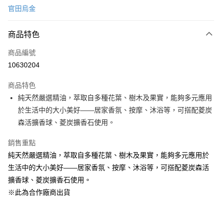
官田烏金
LINE Pay
商品特色
Apple Pay
商品編號
悠遊付
10630204
Google Pay
商品特色
全盈+PAY
純天然嚴選精油，萃取自多種花葉、樹木及果實，能夠多元應用
大哥付你分期
於生活中的大小美好——居家香氛、按摩、沐浴等，可搭配菱炭
相關說明
森活擴香球、菱炭擴香石使用。
【大哥付你分期使用說明】
ATM付款
1.本服務由台灣大哥大提供，台灣大哥大用戶可立即使用無須另外申請。
銷售重點
2.付款方式選擇「大哥付你分期」，訂單成立後會自動跳轉到大哥付的交易
純天然嚴選精油，萃取自多種花葉、樹木及果實，能夠多元應用於
流程，驗證手機門號後，選擇欲分期的期數、繳款截止日，確認付款後即完
運送方式
生活中的大小美好——居家香氛、按摩、沐浴等，可搭配菱炭森活
成交易。
3.實際核准額度、可分期數及費用金額請依後續交易確認頁面所載為準。
宅配【父親節大回饋】限時$299免運
擴香球、菱炭擴香石使用。
4.訂單成立30分鐘內，如未前往確認交易或遇審核未通過，訂單將自動取
※此為合作廠商出貨
每筆NT$150，滿NT$299(含以上)免運費
消。如遇「轉專審核」未通過狀況，表示未達大哥付你分期系統評分，恕無
法說明評估內容。
【繳款方式說明】
1.分期款項不併入電信帳單，「大哥付你分期」於每月結算日後寄送繳費提