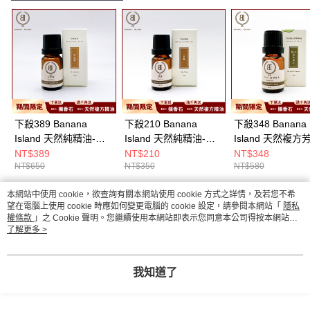
下殺389 Banana
下殺210 Banana
下殺348 Banana
Island 天然純精油-天
Island 天然純精油-茶
Island 天然複方
竺葵/天竺葵/清新花香/
樹/茶樹/香氛精油/居家
油 No.6 純淨知心
NT$389
NT$210
NT$348
NT$650
NT$350
NT$580
居家香氛
香氛
精油/芳療精油/居
氛
本網站中使用 cookie，欲查詢有關本網站使用 cookie 方式之詳情，及若您不希
熱門標籤
望在電腦上使用 cookie 時應如何變更電腦的 cookie 設定，請參閱本網站「
隱私
權條款
」之 Cookie 聲明。您繼續使用本網站即表示您同意本公司得按本網站使
用條款之 Cookie 聲明使用 cookie。
了解更多 >
我知道了