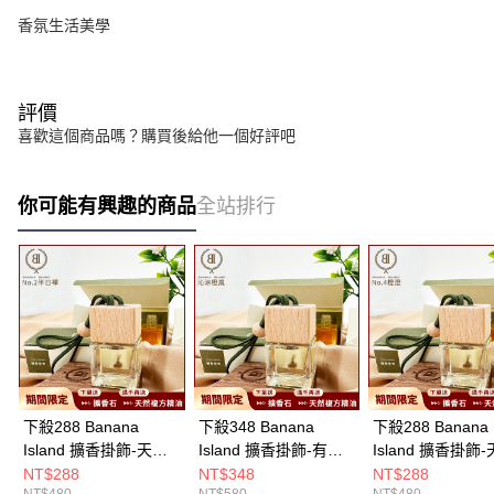
香氛生活美學
評價
喜歡這個商品嗎？購買後給他一個好評吧
你可能有興趣的商品
全站排行
下殺288 Banana
下殺348 Banana
下殺288 Banana
Island 擴香掛飾-天然
Island 擴香掛飾-有機
Island 擴香掛飾
複方芳療精油 No.2 半
複方精油 沁涼橙風/擴
複方芳療精油 No.
NT$288
NT$348
NT$288