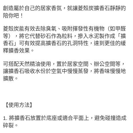
創造屬於自己的居家香氛，就讓菱殼炭擴香石靜靜的
陪你吧！
菱殼炭能有效去除臭氧、吸附揮發性有機物（如甲醛
等），將它代替砂石作為粒料，摻入水泥製作成「擴
香石」可有效提高擴香石的孔洞特性，達到更佳的緩
釋擴香效果。
可搭配天然精油使用，置於居家空間、辦公空間等，
讓擴香石吸收水份於空氣中慢慢蒸發，將香味慢慢地
擴散。
【使用方法】
1. 將擴香石放置於底座或適合平面上，避免碰撞造成
碎裂。