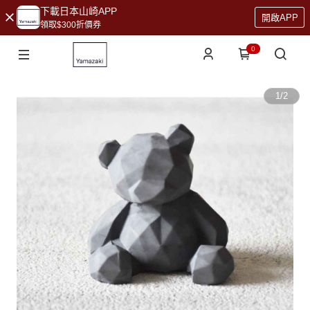
下載日本山崎APP
開啟APP
領取$300折價券
0
1
/
2