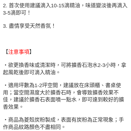
2. 首次使用建議滴入10-15滴精油，味道變淡後再滴入
3-5滴即可！
3. 盡情享受天然香氛！
【
】
注意事項
・欲更換香味或清潔時，可將擴香石泡水2-3小時，拿
起風乾後即可滴入精油。
・適用坪數為1-2坪空間，建議放在床頭櫃、書桌使
用；當空間濕度大於擴香石時，會導致擴香效果不
佳，建議於擴香石表面噴一點水，即可達到較好的擴
香效果。
・商品為菱殼炭粉製成，表面有炭粉為正常現象；手
作商品紋路顏色不盡相同。