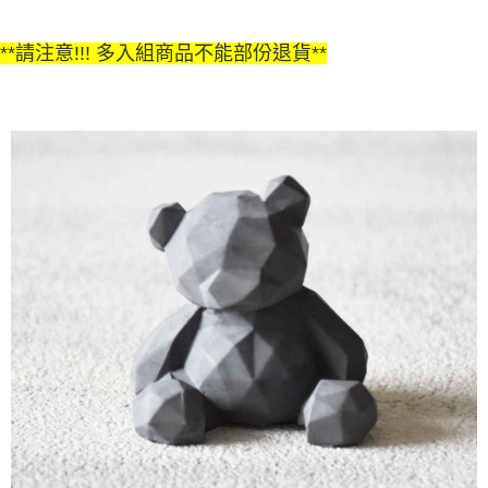
**請注意!!! 多入組商品不能部份退貨**