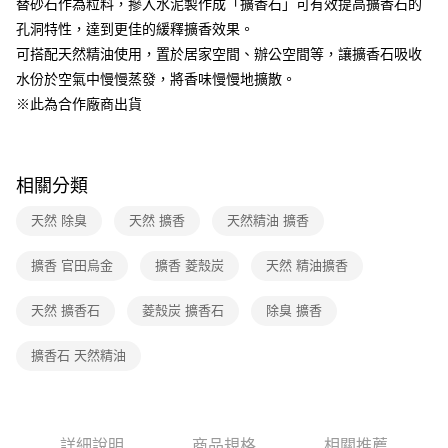
替砂石作為粒料，摻入水泥製作成「擴香石」可有效提高擴香石的
1.分期款項不併入電信帳單，「大哥付你分期」於每月結算日後寄送繳費提
孔洞特性，達到更佳的緩釋擴香效果。
醒簡訊。
2.透過簡訊連結打開帳單後，可選擇「超商條碼／台灣大直營門市／銀行轉
可搭配天然精油使用，置於居家空間、辦公空間等，讓擴香石吸收
帳／街口支付／iPASS MONEY」等通路繳費。
水份於空氣中慢慢蒸發，將香味慢慢地擴散。
【注意事項】
※此為合作廠商出貨
1.本服務係由「台灣大哥大股份有限公司」（以下簡稱本公司）所提供，讓
用戶於交易時，得透過本服務購買商品或服務，並由商店將買賣／分期付款
買賣價金債權讓與本公司後，依約使用本公司帳單繳交帳款。
2.基於同意付款使用「大哥付你分期」之契約關係目的，商店將以您的個人
相關分類
資料（包含姓名、電話或地址）提供予台灣大哥大進項蒐集、處理及利用，
由本公司與您本人進行分期帳單所需資料之確認、核對及更正。
天然 除臭
天然 擴香
天然精油 擴香
3.完整用戶服務條款，請詳閱以下連結：
https://oppay.tw/userRule
擴香 官田烏金
擴香 菱殼炭
天然 精油擴香
天然 擴香石
菱殼炭 擴香石
除臭 擴香
擴香石 天然精油
詳細說明
商品規格
相關推薦