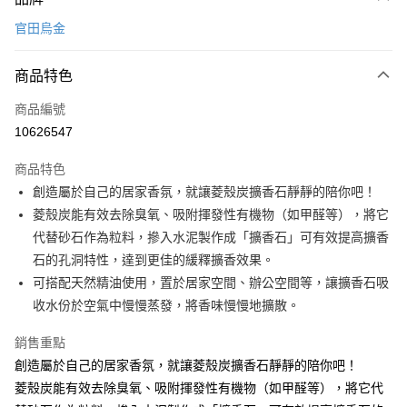
信用卡一次付款
官田烏金
LINE Pay
商品特色
Apple Pay
商品編號
悠遊付
10626547
Google Pay
商品特色
全盈+PAY
創造屬於自己的居家香氛，就讓菱殼炭擴香石靜靜的陪你吧！
大哥付你分期
菱殼炭能有效去除臭氧、吸附揮發性有機物（如甲醛等），將它
相關說明
代替砂石作為粒料，摻入水泥製作成「擴香石」可有效提高擴香
【大哥付你分期使用說明】
石的孔洞特性，達到更佳的緩釋擴香效果。
ATM付款
1.本服務由台灣大哥大提供，台灣大哥大用戶可立即使用無須另外申請。
可搭配天然精油使用，置於居家空間、辦公空間等，讓擴香石吸
2.付款方式選擇「大哥付你分期」，訂單成立後會自動跳轉到大哥付的交易
流程，驗證手機門號後，選擇欲分期的期數、繳款截止日，確認付款後即完
收水份於空氣中慢慢蒸發，將香味慢慢地擴散。
運送方式
成交易。
3.實際核准額度、可分期數及費用金額請依後續交易確認頁面所載為準。
宅配$499免運
銷售重點
4.訂單成立30分鐘內，如未前往確認交易或遇審核未通過，訂單將自動取
創造屬於自己的居家香氛，就讓菱殼炭擴香石靜靜的陪你吧！
每筆NT$150，滿NT$499(含以上)免運費
消。如遇「轉專審核」未通過狀況，表示未達大哥付你分期系統評分，恕無
法說明評估內容。
菱殼炭能有效去除臭氧、吸附揮發性有機物（如甲醛等），將它代
【繳款方式說明】