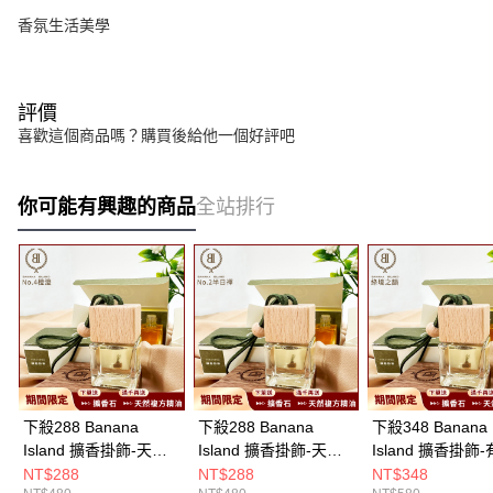
香氛生活美學
評價
喜歡這個商品嗎？購買後給他一個好評吧
你可能有興趣的商品
全站排行
下殺288 Banana
下殺288 Banana
下殺348 Banana
Island 擴香掛飾-天然
Island 擴香掛飾-天然
Island 擴香掛飾
複方芳療精油 No.4 橙
複方芳療精油 No.2 半
複方精油 綠境之韻
NT$288
NT$288
NT$348