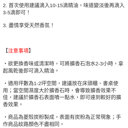
2. 首次使用建議滴入10-15滴精油，味道變淡後再滴入
3-5滴即可！
3. 盡情享受天然香氛！
【
】
注意事項
・欲更換香味或清潔時，可將擴香石泡水2-3小時，拿
起風乾後即可滴入精油。
・適用坪數為1-2坪空間，建議放在床頭櫃、書桌使
用；當空間濕度大於擴香石時，會導致擴香效果不
佳，建議於擴香石表面噴一點水，即可達到較好的擴
香效果。
・商品為菱殼炭粉製成，表面有炭粉為正常現象；手
作商品紋路顏色不盡相同。