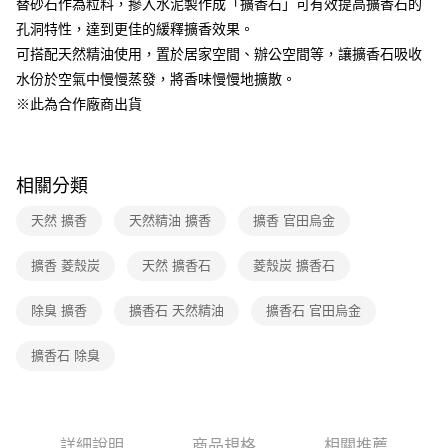
替砂石作為粒料，摻入水泥製作成「擴香石」可有效提高擴香石的
1.分期款項不併入電信帳單，「大哥付你分期」於每月結算日後寄送繳費提
孔洞特性，達到更佳的緩釋擴香效果。
醒簡訊。
2.透過簡訊連結打開帳單後，可選擇「超商條碼／台灣大直營門市／銀行轉
可搭配天然精油使用，置於居家空間、辦公空間等，讓擴香石吸收
帳／街口支付／iPASS MONEY」等通路繳費。
水份於空氣中慢慢蒸發，將香味慢慢地擴散。
【注意事項】
※此為合作廠商出貨
1.本服務係由「台灣大哥大股份有限公司」（以下簡稱本公司）所提供，讓
用戶於交易時，得透過本服務購買商品或服務，並由商店將買賣／分期付款
買賣價金債權讓與本公司後，依約使用本公司帳單繳交帳款。
2.基於同意付款使用「大哥付你分期」之契約關係目的，商店將以您的個人
相關分類
資料（包含姓名、電話或地址）提供予台灣大哥大進項蒐集、處理及利用，
由本公司與您本人進行分期帳單所需資料之確認、核對及更正。
天然 擴香
天然精油 擴香
擴香 官田烏金
3.完整用戶服務條款，請詳閱以下連結：
https://oppay.tw/userRule
擴香 菱殼炭
天然 擴香石
菱殼炭 擴香石
除臭 擴香
擴香石 天然精油
擴香石 官田烏金
擴香石 除臭
詳細說明
商品規格
相關推薦