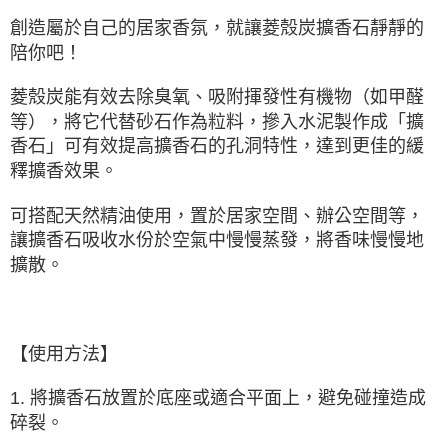
創造屬於自己的居家香氛，就讓菱殼炭擴香石靜靜的
陪你吧！
菱殼炭能有效去除臭氧、吸附揮發性有機物（如甲醛
等），將它代替砂石作為粒料，摻入水泥製作成「擴
香石」可有效提高擴香石的孔洞特性，達到更佳的緩
釋擴香效果。
可搭配天然精油使用，置於居家空間、辦公空間等，
讓擴香石吸收水份於空氣中慢慢蒸發，將香味慢慢地
擴散。
【使用方法】
1. 將擴香石放置於底座或適合平面上，避免碰撞造成
碎裂。