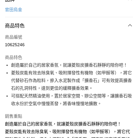
信用卡一次付款
官田烏金
LINE Pay
商品特色
Apple Pay
商品編號
悠遊付
10625246
Google Pay
商品特色
全盈+PAY
創造屬於自己的居家香氛，就讓菱殼炭擴香石靜靜的陪你吧！
大哥付你分期
菱殼炭能有效去除臭氧、吸附揮發性有機物（如甲醛等），將它
相關說明
代替砂石作為粒料，摻入水泥製作成「擴香石」可有效提高擴香
【大哥付你分期使用說明】
石的孔洞特性，達到更佳的緩釋擴香效果。
ATM付款
1.本服務由台灣大哥大提供，台灣大哥大用戶可立即使用無須另外申請。
可搭配天然精油使用，置於居家空間、辦公空間等，讓擴香石吸
2.付款方式選擇「大哥付你分期」，訂單成立後會自動跳轉到大哥付的交易
流程，驗證手機門號後，選擇欲分期的期數、繳款截止日，確認付款後即完
收水份於空氣中慢慢蒸發，將香味慢慢地擴散。
運送方式
成交易。
3.實際核准額度、可分期數及費用金額請依後續交易確認頁面所載為準。
宅配【父親節大回饋】限時$299免運
銷售重點
4.訂單成立30分鐘內，如未前往確認交易或遇審核未通過，訂單將自動取
創造屬於自己的居家香氛，就讓菱殼炭擴香石靜靜的陪你吧！
每筆NT$150，滿NT$299(含以上)免運費
消。如遇「轉專審核」未通過狀況，表示未達大哥付你分期系統評分，恕無
法說明評估內容。
菱殼炭能有效去除臭氧、吸附揮發性有機物（如甲醛等），將它代
【繳款方式說明】