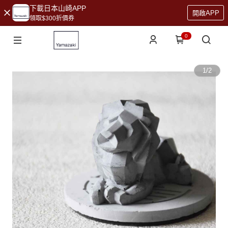
下載日本山崎APP
開啟APP
領取$300折價券
0
1
/
2