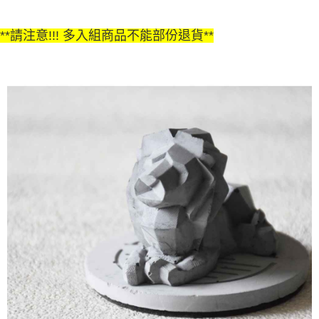
**請注意!!! 多入組商品不能部份退貨**