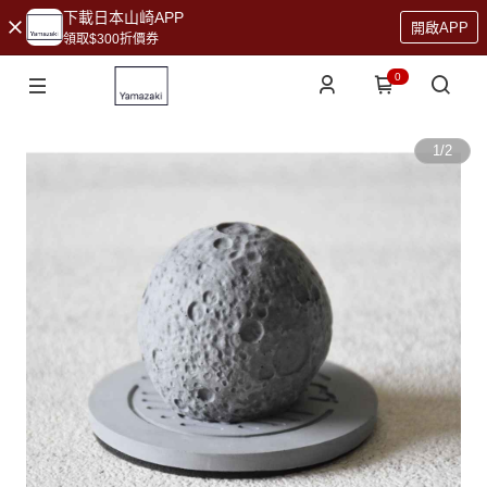
下載日本山崎APP
開啟APP
領取$300折價券
0
1
/
2