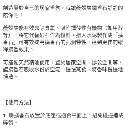
創造屬於自己的居家香氛，就讓菱殼炭擴香石靜靜的
陪你吧！
菱殼炭能有效去除臭氧、吸附揮發性有機物（如甲醛
等），將它代替砂石作為粒料，摻入水泥製作成「擴
香石」可有效提高擴香石的孔洞特性，達到更佳的緩
釋擴香效果。
可搭配天然精油使用，置於居家空間、辦公空間等，
讓擴香石吸收水份於空氣中慢慢蒸發，將香味慢慢地
擴散。
【使用方法】
1. 將擴香石放置於底座或適合平面上，避免碰撞造成
碎裂。