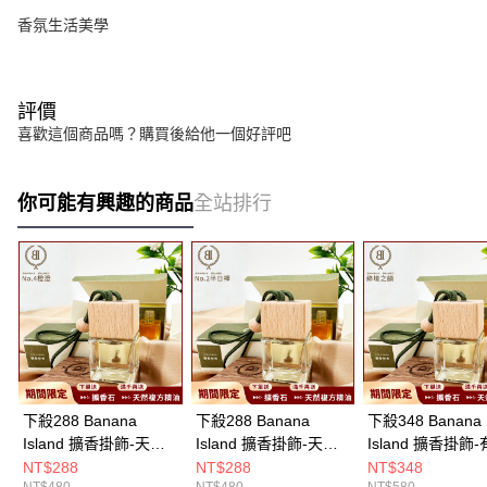
香氛生活美學
評價
喜歡這個商品嗎？購買後給他一個好評吧
你可能有興趣的商品
全站排行
下殺288 Banana
下殺288 Banana
下殺348 Banana
Island 擴香掛飾-天然
Island 擴香掛飾-天然
Island 擴香掛飾
複方芳療精油 No.4 橙
複方芳療精油 No.2 半
複方精油 綠境之韻
NT$288
NT$288
NT$348