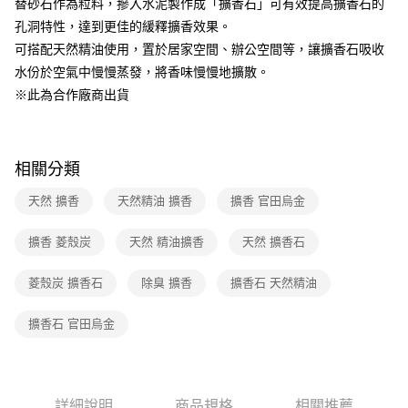
替砂石作為粒料，摻入水泥製作成「擴香石」可有效提高擴香石的
1.分期款項不併入電信帳單，「大哥付你分期」於每月結算日後寄送繳費提
孔洞特性，達到更佳的緩釋擴香效果。
醒簡訊。
2.透過簡訊連結打開帳單後，可選擇「超商條碼／台灣大直營門市／銀行轉
可搭配天然精油使用，置於居家空間、辦公空間等，讓擴香石吸收
帳／街口支付／iPASS MONEY」等通路繳費。
水份於空氣中慢慢蒸發，將香味慢慢地擴散。
【注意事項】
※此為合作廠商出貨
1.本服務係由「台灣大哥大股份有限公司」（以下簡稱本公司）所提供，讓
用戶於交易時，得透過本服務購買商品或服務，並由商店將買賣／分期付款
買賣價金債權讓與本公司後，依約使用本公司帳單繳交帳款。
2.基於同意付款使用「大哥付你分期」之契約關係目的，商店將以您的個人
相關分類
資料（包含姓名、電話或地址）提供予台灣大哥大進項蒐集、處理及利用，
由本公司與您本人進行分期帳單所需資料之確認、核對及更正。
天然 擴香
天然精油 擴香
擴香 官田烏金
3.完整用戶服務條款，請詳閱以下連結：
https://oppay.tw/userRule
擴香 菱殼炭
天然 精油擴香
天然 擴香石
菱殼炭 擴香石
除臭 擴香
擴香石 天然精油
擴香石 官田烏金
詳細說明
商品規格
相關推薦