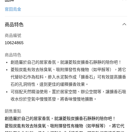
信用卡一次付款
官田烏金
LINE Pay
商品特色
Apple Pay
商品編號
悠遊付
10624865
Google Pay
商品特色
全盈+PAY
創造屬於自己的居家香氛，就讓菱殼炭擴香石靜靜的陪你吧！
大哥付你分期
菱殼炭能有效去除臭氧、吸附揮發性有機物（如甲醛等），將它
相關說明
代替砂石作為粒料，摻入水泥製作成「擴香石」可有效提高擴香
【大哥付你分期使用說明】
石的孔洞特性，達到更佳的緩釋擴香效果。
ATM付款
1.本服務由台灣大哥大提供，台灣大哥大用戶可立即使用無須另外申請。
可搭配天然精油使用，置於居家空間、辦公空間等，讓擴香石吸
2.付款方式選擇「大哥付你分期」，訂單成立後會自動跳轉到大哥付的交易
流程，驗證手機門號後，選擇欲分期的期數、繳款截止日，確認付款後即完
收水份於空氣中慢慢蒸發，將香味慢慢地擴散。
運送方式
成交易。
3.實際核准額度、可分期數及費用金額請依後續交易確認頁面所載為準。
宅配【父親節大回饋】限時$299免運
銷售重點
4.訂單成立30分鐘內，如未前往確認交易或遇審核未通過，訂單將自動取
創造屬於自己的居家香氛，就讓菱殼炭擴香石靜靜的陪你吧！
每筆NT$150，滿NT$299(含以上)免運費
消。如遇「轉專審核」未通過狀況，表示未達大哥付你分期系統評分，恕無
法說明評估內容。
菱殼炭能有效去除臭氧、吸附揮發性有機物（如甲醛等），將它代
【繳款方式說明】