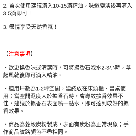
2. 首次使用建議滴入10-15滴精油，味道變淡後再滴入
3-5滴即可！
3. 盡情享受天然香氛！
【
】
注意事項
・欲更換香味或清潔時，可將擴香石泡水2-3小時，拿
起風乾後即可滴入精油。
・適用坪數為1-2坪空間，建議放在床頭櫃、書桌使
用；當空間濕度大於擴香石時，會導致擴香效果不
佳，建議於擴香石表面噴一點水，即可達到較好的擴
香效果。
・商品為菱殼炭粉製成，表面有炭粉為正常現象；手
作商品紋路顏色不盡相同。