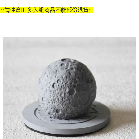
**請注意!!! 多入組商品不能部份退貨**