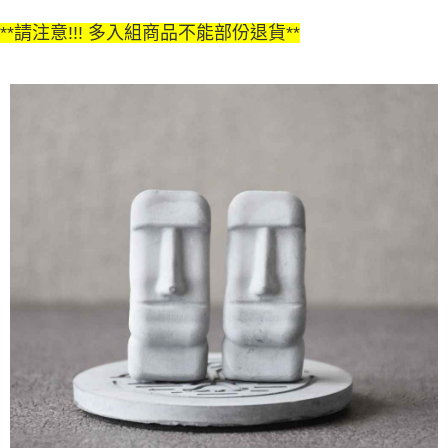
**請注意!!! 多入組商品不能部份退貨**