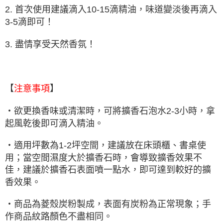
2. 首次使用建議滴入10-15滴精油，味道變淡後再滴入
3-5滴即可！
3. 盡情享受天然香氛！
【
】
注意事項
・欲更換香味或清潔時，可將擴香石泡水2-3小時，拿
起風乾後即可滴入精油。
・適用坪數為1-2坪空間，建議放在床頭櫃、書桌使
用；當空間濕度大於擴香石時，會導致擴香效果不
佳，建議於擴香石表面噴一點水，即可達到較好的擴
香效果。
・商品為菱殼炭粉製成，表面有炭粉為正常現象；手
作商品紋路顏色不盡相同。