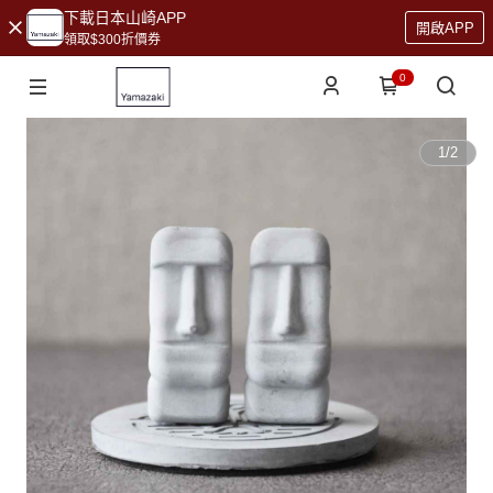
下載日本山崎APP
開啟APP
領取$300折價券
0
1
/
2