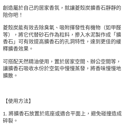
創造屬於自己的居家香氛，就讓菱殼炭擴香石靜靜的
陪你吧！
菱殼炭能有效去除臭氧、吸附揮發性有機物（如甲醛
等），將它代替砂石作為粒料，摻入水泥製作成「擴
香石」可有效提高擴香石的孔洞特性，達到更佳的緩
釋擴香效果。
可搭配天然精油使用，置於居家空間、辦公空間等，
讓擴香石吸收水份於空氣中慢慢蒸發，將香味慢慢地
擴散。
【使用方法】
1. 將擴香石放置於底座或適合平面上，避免碰撞造成
碎裂。