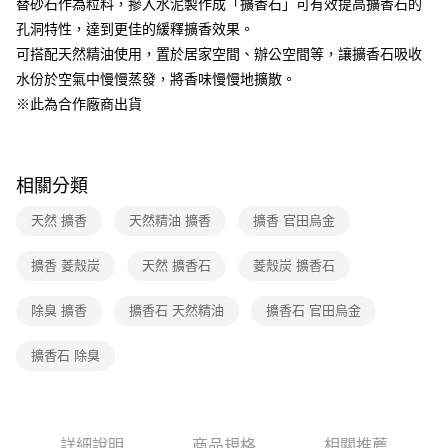
替砂石作為粒料，摻入水泥製作成「擴香石」可有效提高擴香石的
1.分期款項不併入電信帳單，「大哥付你分期」於每月結算日後寄送繳費提
孔洞特性，達到更佳的緩釋擴香效果。
醒簡訊。
2.透過簡訊連結打開帳單後，可選擇「超商條碼／台灣大直營門市／銀行轉
可搭配天然精油使用，置於居家空間、辦公空間等，讓擴香石吸收
帳／街口支付／iPASS MONEY」等通路繳費。
水份於空氣中慢慢蒸發，將香味慢慢地擴散。
【注意事項】
※此為合作廠商出貨
1.本服務係由「台灣大哥大股份有限公司」（以下簡稱本公司）所提供，讓
用戶於交易時，得透過本服務購買商品或服務，並由商店將買賣／分期付款
買賣價金債權讓與本公司後，依約使用本公司帳單繳交帳款。
2.基於同意付款使用「大哥付你分期」之契約關係目的，商店將以您的個人
相關分類
資料（包含姓名、電話或地址）提供予台灣大哥大進項蒐集、處理及利用，
由本公司與您本人進行分期帳單所需資料之確認、核對及更正。
天然 擴香
天然精油 擴香
擴香 官田烏金
3.完整用戶服務條款，請詳閱以下連結：
https://oppay.tw/userRule
擴香 菱殼炭
天然 擴香石
菱殼炭 擴香石
除臭 擴香
擴香石 天然精油
擴香石 官田烏金
擴香石 除臭
詳細說明
商品規格
相關推薦