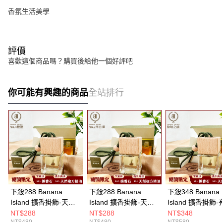
香氛生活美學
評價
喜歡這個商品嗎？購買後給他一個好評吧
你可能有興趣的商品
全站排行
下殺288 Banana
下殺288 Banana
下殺348 Banana
Island 擴香掛飾-天然
Island 擴香掛飾-天然
Island 擴香掛飾
複方芳療精油 No.4 橙
複方芳療精油 No.2 半
複方精油 綠境之韻
NT$288
NT$288
NT$348