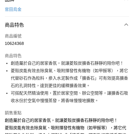
信用卡一次付款
官田烏金
LINE Pay
商品特色
Apple Pay
商品編號
悠遊付
10624368
Google Pay
商品特色
全盈+PAY
創造屬於自己的居家香氛，就讓菱殼炭擴香石靜靜的陪你吧！
大哥付你分期
菱殼炭能有效去除臭氧、吸附揮發性有機物（如甲醛等），將它
相關說明
代替砂石作為粒料，摻入水泥製作成「擴香石」可有效提高擴香
【大哥付你分期使用說明】
石的孔洞特性，達到更佳的緩釋擴香效果。
ATM付款
1.本服務由台灣大哥大提供，台灣大哥大用戶可立即使用無須另外申請。
可搭配天然精油使用，置於居家空間、辦公空間等，讓擴香石吸
2.付款方式選擇「大哥付你分期」，訂單成立後會自動跳轉到大哥付的交易
流程，驗證手機門號後，選擇欲分期的期數、繳款截止日，確認付款後即完
收水份於空氣中慢慢蒸發，將香味慢慢地擴散。
運送方式
成交易。
3.實際核准額度、可分期數及費用金額請依後續交易確認頁面所載為準。
宅配$499免運
銷售重點
4.訂單成立30分鐘內，如未前往確認交易或遇審核未通過，訂單將自動取
創造屬於自己的居家香氛，就讓菱殼炭擴香石靜靜的陪你吧！
每筆NT$150，滿NT$499(含以上)免運費
消。如遇「轉專審核」未通過狀況，表示未達大哥付你分期系統評分，恕無
法說明評估內容。
菱殼炭能有效去除臭氧、吸附揮發性有機物（如甲醛等），將它代
【繳款方式說明】