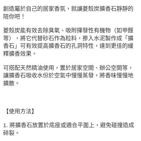
創造屬於自己的居家香氛，就讓菱殼炭擴香石靜靜的
陪你吧！
菱殼炭能有效去除臭氧、吸附揮發性有機物（如甲醛
等），將它代替砂石作為粒料，摻入水泥製作成「擴
香石」可有效提高擴香石的孔洞特性，達到更佳的緩
釋擴香效果。
可搭配天然精油使用，置於居家空間、辦公空間等，
讓擴香石吸收水份於空氣中慢慢蒸發，將香味慢慢地
擴散。
【使用方法】
1. 將擴香石放置於底座或適合平面上，避免碰撞造成
碎裂。