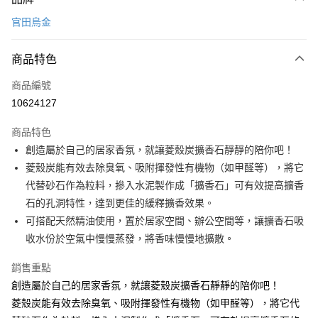
信用卡一次付款
官田烏金
LINE Pay
商品特色
Apple Pay
商品編號
悠遊付
10624127
Google Pay
商品特色
全盈+PAY
創造屬於自己的居家香氛，就讓菱殼炭擴香石靜靜的陪你吧！
大哥付你分期
菱殼炭能有效去除臭氧、吸附揮發性有機物（如甲醛等），將它
相關說明
代替砂石作為粒料，摻入水泥製作成「擴香石」可有效提高擴香
【大哥付你分期使用說明】
石的孔洞特性，達到更佳的緩釋擴香效果。
ATM付款
1.本服務由台灣大哥大提供，台灣大哥大用戶可立即使用無須另外申請。
可搭配天然精油使用，置於居家空間、辦公空間等，讓擴香石吸
2.付款方式選擇「大哥付你分期」，訂單成立後會自動跳轉到大哥付的交易
流程，驗證手機門號後，選擇欲分期的期數、繳款截止日，確認付款後即完
收水份於空氣中慢慢蒸發，將香味慢慢地擴散。
運送方式
成交易。
3.實際核准額度、可分期數及費用金額請依後續交易確認頁面所載為準。
宅配$499免運
銷售重點
4.訂單成立30分鐘內，如未前往確認交易或遇審核未通過，訂單將自動取
創造屬於自己的居家香氛，就讓菱殼炭擴香石靜靜的陪你吧！
每筆NT$150，滿NT$499(含以上)免運費
消。如遇「轉專審核」未通過狀況，表示未達大哥付你分期系統評分，恕無
法說明評估內容。
菱殼炭能有效去除臭氧、吸附揮發性有機物（如甲醛等），將它代
【繳款方式說明】