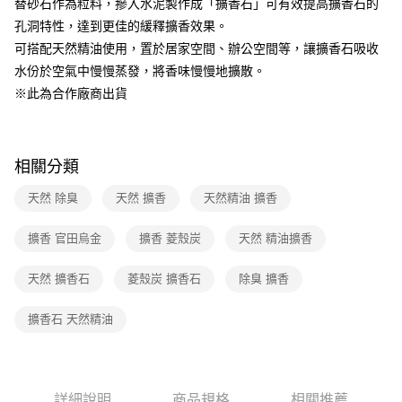
替砂石作為粒料，摻入水泥製作成「擴香石」可有效提高擴香石的
1.分期款項不併入電信帳單，「大哥付你分期」於每月結算日後寄送繳費提
孔洞特性，達到更佳的緩釋擴香效果。
醒簡訊。
2.透過簡訊連結打開帳單後，可選擇「超商條碼／台灣大直營門市／銀行轉
可搭配天然精油使用，置於居家空間、辦公空間等，讓擴香石吸收
帳／街口支付／iPASS MONEY」等通路繳費。
水份於空氣中慢慢蒸發，將香味慢慢地擴散。
【注意事項】
※此為合作廠商出貨
1.本服務係由「台灣大哥大股份有限公司」（以下簡稱本公司）所提供，讓
用戶於交易時，得透過本服務購買商品或服務，並由商店將買賣／分期付款
買賣價金債權讓與本公司後，依約使用本公司帳單繳交帳款。
2.基於同意付款使用「大哥付你分期」之契約關係目的，商店將以您的個人
相關分類
資料（包含姓名、電話或地址）提供予台灣大哥大進項蒐集、處理及利用，
由本公司與您本人進行分期帳單所需資料之確認、核對及更正。
天然 除臭
天然 擴香
天然精油 擴香
3.完整用戶服務條款，請詳閱以下連結：
https://oppay.tw/userRule
擴香 官田烏金
擴香 菱殼炭
天然 精油擴香
天然 擴香石
菱殼炭 擴香石
除臭 擴香
擴香石 天然精油
詳細說明
商品規格
相關推薦