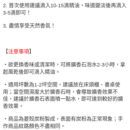
2. 首次使用建議滴入10-15滴精油，味道變淡後再滴入
3-5滴即可！
3. 盡情享受天然香氛！
【
】
注意事項
・欲更換香味或清潔時，可將擴香石泡水2-3小時，拿
起風乾後即可滴入精油。
・適用坪數為1-2坪空間，建議放在床頭櫃、書桌使
用；當空間濕度大於擴香石時，會導致擴香效果不
佳，建議於擴香石表面噴一點水，即可達到較好的擴
香效果。
・商品為菱殼炭粉製成，表面有炭粉為正常現象；手
作商品紋路顏色不盡相同。