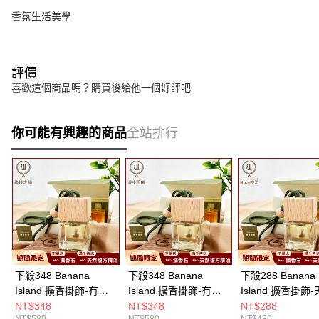
香氛生活美學
評價
喜歡這個商品嗎？購買後給他一個好評吧
你可能有興趣的商品
全站排行
下殺348 Banana
下殺348 Banana
下殺288 Banana
Island 擴香掛飾-有機
Island 擴香掛飾-有機
Island 擴香掛飾
複方精油 綠境之韻/擴
複方精油 漫步橙曦/擴
複方芳療精油 No.
NT$348
NT$348
NT$288