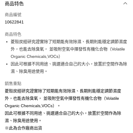
商品特色
Apple Pay
商品編號
悠遊付
10622841
Google Pay
商品特色
全盈+PAY
菱殼炭經研究證實除了短期能有效除濕、長期則能穩定調節濕度
大哥付你分期
外，也能去除臭氧， 並吸附空氣中揮發性有機化合物（Volatile
相關說明
Organic Chemicals,VOCs）
【大哥付你分期使用說明】
因此可根據不同用途、挑選適合自己的大小，放置於空間作為除
ATM付款
1.本服務由台灣大哥大提供，台灣大哥大用戶可立即使用無須另外申請。
濕、除臭用途使用。
2.付款方式選擇「大哥付你分期」，訂單成立後會自動跳轉到大哥付的交易
流程，驗證手機門號後，選擇欲分期的期數、繳款截止日，確認付款後即完
運送方式
銷售重點
成交易。
3.實際核准額度、可分期數及費用金額請依後續交易確認頁面所載為準。
宅配【父親節大回饋】限時$299免運
菱殼炭經研究證實除了短期能有效除濕、長期則能穩定調節濕度
4.訂單成立30分鐘內，如未前往確認交易或遇審核未通過，訂單將自動取
外，也能去除臭氧， 並吸附空氣中揮發性有機化合物（Volatile
每筆NT$150，滿NT$299(含以上)免運費
消。如遇「轉專審核」未通過狀況，表示未達大哥付你分期系統評分，恕無
法說明評估內容。
Organic Chemicals,VOCs）。
【繳款方式說明】
因此可根據不同用途、挑選適合自己的大小，放置於空間作為除
1.分期款項不併入電信帳單，「大哥付你分期」於每月結算日後寄送繳費提
濕、除臭用途使用。
醒簡訊。
2.透過簡訊連結打開帳單後，可選擇「超商條碼／台灣大直營門市／銀行轉
※此為合作廠商出貨
帳／街口支付／iPASS MONEY」等通路繳費。