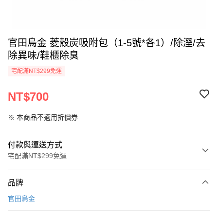
官田烏金 菱殼炭吸附包（1-5號*各1）/除溼/去
除異味/鞋櫃除臭
宅配滿NT$299免運
NT$700
※ 本商品不適用折價券
付款與運送方式
宅配滿NT$299免運
付款方式
品牌
信用卡一次付款
官田烏金
LINE Pay