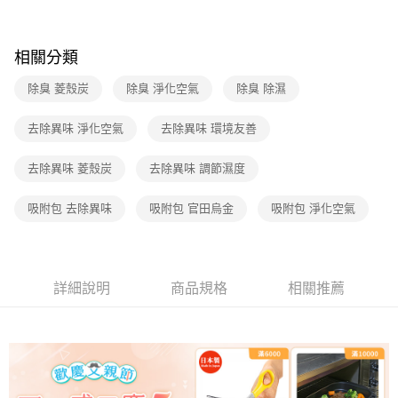
【注意事項】
1.本服務係由「台灣大哥大股份有限公司」（以下簡稱本公司）所提供，讓
相關分類
用戶於交易時，得透過本服務購買商品或服務，並由商店將買賣／分期付款
買賣價金債權讓與本公司後，依約使用本公司帳單繳交帳款。
除臭 菱殼炭
除臭 淨化空氣
除臭 除濕
2.基於同意付款使用「大哥付你分期」之契約關係目的，商店將以您的個人
資料（包含姓名、電話或地址）提供予台灣大哥大進項蒐集、處理及利用，
由本公司與您本人進行分期帳單所需資料之確認、核對及更正。
去除異味 淨化空氣
去除異味 環境友善
3.完整用戶服務條款，請詳閱以下連結：
https://oppay.tw/userRule
去除異味 菱殼炭
去除異味 調節濕度
吸附包 去除異味
吸附包 官田烏金
吸附包 淨化空氣
詳細說明
商品規格
相關推薦