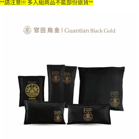
**請注意!!! 多入組商品不能部份退貨**