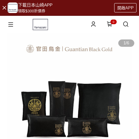
下載日本山崎APP
開啟APP
領取$300折價券
0
1
/
6