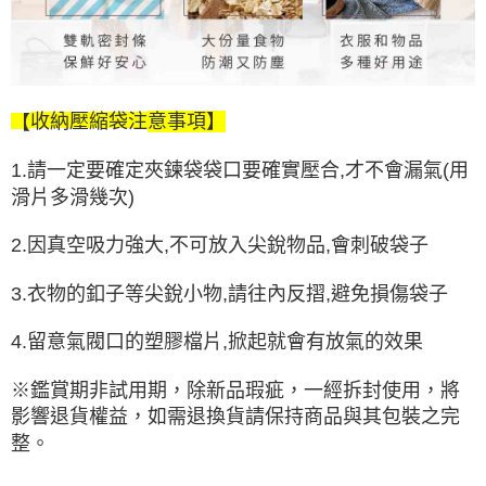
意事項】
收納壓縮袋
注
【
1.請一定要確定夾鍊袋袋口要確實壓合,才不會漏氣(用
滑片多滑幾次)
2.因真空吸力強大,不可放入尖銳物品,會刺破袋子
3.衣物的釦子等尖銳小物,請往內反摺,避免損傷袋子
4.留意氣閥口的塑膠檔片,掀起就會有放氣的效果
※鑑賞期非試用期，除新品瑕疵，一經拆封使用，將
影響退貨權益，如需退換貨請保持商品與其包裝之完
整。