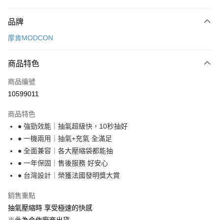
付款方式
品牌
信用卡一次付款
摩肯MODCON
LINE Pay
商品特色
Apple Pay
商品編號
悠遊付
10599011
Google Pay
商品特色
全盈+PAY
● 強勁效能｜抽氣超級快，10秒抽好
大哥付你分期
● 一機兩用｜抽氣+充氣 全滿足
相關說明
● 全面兼容｜各大壓縮袋都能抽
【大哥付你分期使用說明】
● 一年保固｜售後服務 好安心
ATM付款
1.本服務由台灣大哥大提供，台灣大哥大用戶可立即使用無須另外申請。
● 台灣設計｜榮獲法國發明獎大賞
2.付款方式選擇「大哥付你分期」，訂單成立後會自動跳轉到大哥付的交易
流程，驗證手機門號後，選擇欲分期的期數、繳款截止日，確認付款後即完
運送方式
銷售重點
成交易。
3.實際核准額度、可分期數及費用金額請依後續交易確認頁面所載為準。
宅配【父親節大回饋】限時$299免運
抽氣壓縮時 享受極速的快感
4.訂單成立30分鐘內，如未前往確認交易或遇審核未通過，訂單將自動取