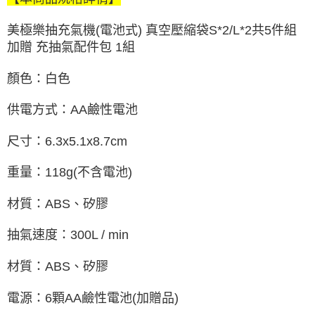
美極樂抽充氣機(電池式) 真空壓縮袋S*2/L*2共5件組
加贈 充抽氣配件包 1組
顏色：
白色
供電方式
：
AA鹼性電池
尺寸
：
6.3x5.1x8.7cm
重量
：
118g(不含電池)
材質
：
ABS、矽膠
抽氣速度
：
300L / min
材質
：
ABS、矽膠
電源
：
6顆AA鹼性電池(加贈品)