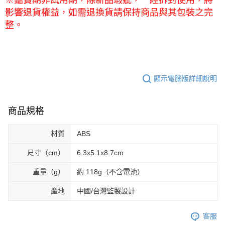
※鑑賞期非試用期，除新品瑕疵，一經拆封使用，將
影響退貨權益，如需退換貨請保持商品與其包裝之完
整。
顯示電腦版詳細說明
商品規格
材質
ABS
尺寸（cm）
6.3x5.1x8.7cm
重量（g）
約 118g（不含電池）
產地
中國/台灣監製設計
客服