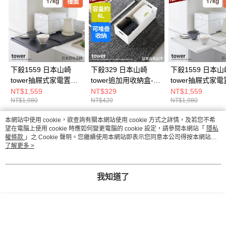
下殺1559 日本山崎
下殺329 日本山崎
下殺1559 日本山
tower抽屜式家電置物
tower追加用收納盒-
tower抽屜式家
架(黑)/電器架/廚房收
(白)S/萬用收納盒/手把
架(白)/電器架/廚
NT$1,559
NT$329
NT$1,559
NT$1,980
NT$420
NT$1,980
納架/廚房收納
收納盒/儲物盒
納架/廚房收納
本網站中使用 cookie，欲查詢有關本網站使用 cookie 方式之詳情，及若您不希
熱門標籤
望在電腦上使用 cookie 時應如何變更電腦的 cookie 設定，請參閱本網站「
隱私
權條款
」之 Cookie 聲明。您繼續使用本網站即表示您同意本公司得按本網站使
用條款之 Cookie 聲明使用 cookie。
了解更多 >
我知道了