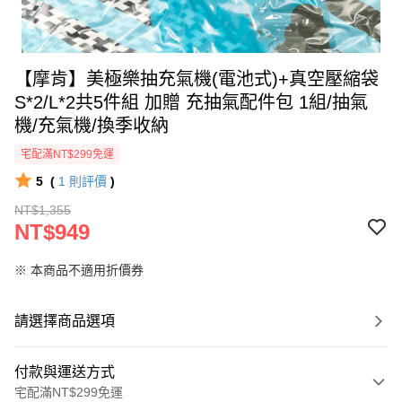
【摩肯】美極樂抽充氣機(電池式)+真空壓縮袋
S*2/L*2共5件組 加贈 充抽氣配件包 1組/抽氣
機/充氣機/換季收納
宅配滿NT$299免運
5
(
1
則評價
)
NT$1,355
NT$949
※ 本商品不適用折價券
請選擇商品選項
付款與運送方式
宅配滿NT$299免運