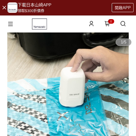
下載日本山崎APP
開啟APP
領取$300折價券
0
1
/
5