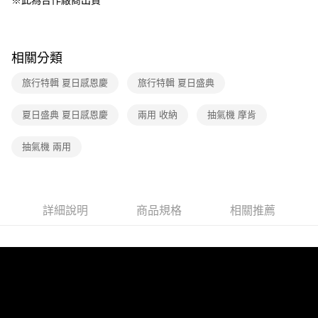
※此為合作廠商出貨
每筆NT$150，滿NT$299(含以上)免運費
消。如遇「轉專審核」未通過狀況，表示未達大哥付你分期系統評分，恕無
法說明評估內容。
【繳款方式說明】
1.分期款項不併入電信帳單，「大哥付你分期」於每月結算日後寄送繳費提
醒簡訊。
相關分類
2.透過簡訊連結打開帳單後，可選擇「超商條碼／台灣大直營門市／銀行轉
帳／街口支付／iPASS MONEY」等通路繳費。
旅行特輯 夏日感恩慶
旅行特輯 夏日盛典
【注意事項】
夏日盛典 夏日感恩慶
兩用 收納
抽氣機 摩肯
1.本服務係由「台灣大哥大股份有限公司」（以下簡稱本公司）所提供，讓
用戶於交易時，得透過本服務購買商品或服務，並由商店將買賣／分期付款
買賣價金債權讓與本公司後，依約使用本公司帳單繳交帳款。
抽氣機 兩用
2.基於同意付款使用「大哥付你分期」之契約關係目的，商店將以您的個人
資料（包含姓名、電話或地址）提供予台灣大哥大進項蒐集、處理及利用，
由本公司與您本人進行分期帳單所需資料之確認、核對及更正。
3.完整用戶服務條款，請詳閱以下連結：
https://oppay.tw/userRule
詳細說明
商品規格
相關推薦