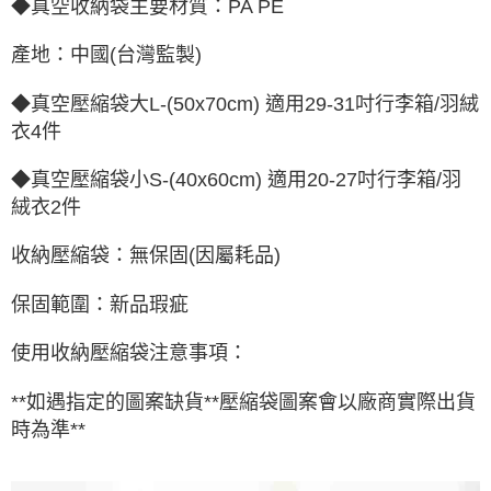
◆真空收納袋主要材質：PA PE
產地：中國(台灣監製)
◆真空壓縮袋大L-(50x70cm) 適用29-31吋行李箱/羽絨
衣4件
◆真空壓縮袋小S-(40x60cm) 適用20-27吋行李箱/羽
絨衣2件
收納壓縮袋：無保固(因屬耗品)
保固範圍：新品瑕疵
使用收納壓縮袋注意事項：
**如遇指定的圖案缺貨**壓縮袋圖案會以廠商實際出貨
時為準**