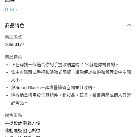
信用卡一次付款
O-Life
LINE Pay
商品特色
Apple Pay
商品編號
悠遊付
10583177
Google Pay
商品特色
全盈+PAY
正在尋找一個適合你的手提收納盒嗎？ 它就是你需要的。
大哥付你分期
盒中有隱藏式手把和活動式隔板，讓你便於攜帶和管理盒中空間
相關說明
大小。
【大哥付你分期使用說明】
與Smart Blocks一起堆疊節省空間並且收納。
ATM付款
1.本服務由台灣大哥大提供，台灣大哥大用戶可立即使用無須另外申請。
這收納盒適用於工具組件，化妝品，玩具，繪畫用品或個人日常
2.付款方式選擇「大哥付你分期」，訂單成立後會自動跳轉到大哥付的交易
流程，驗證手機門號後，選擇欲分期的期數、繳款截止日，確認付款後即完
必需品。
運送方式
成交易。
3.實際核准額度、可分期數及費用金額請依後續交易確認頁面所載為準。
宅配【父親節大回饋】限時$299免運
銷售重點
4.訂單成立30分鐘內，如未前往確認交易或遇審核未通過，訂單將自動取
手提設計 輕鬆方便
每筆NT$150，滿NT$299(含以上)免運費
消。如遇「轉專審核」未通過狀況，表示未達大哥付你分期系統評分，恕無
法說明評估內容。
移動隔板 隨心所欲
【繳款方式說明】