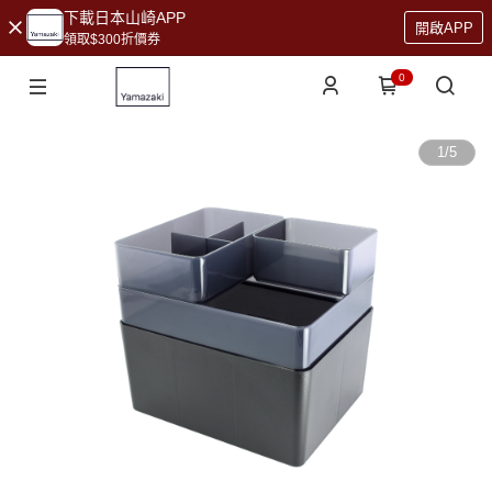
下載日本山崎APP
開啟APP
領取$300折價券
0
1
/
5