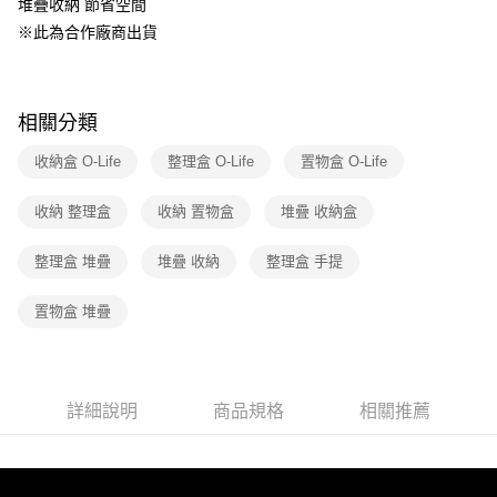
堆疊收納 節省空間
1.分期款項不併入電信帳單，「大哥付你分期」於每月結算日後寄送繳費提
※此為合作廠商出貨
醒簡訊。
2.透過簡訊連結打開帳單後，可選擇「超商條碼／台灣大直營門市／銀行轉
帳／街口支付／iPASS MONEY」等通路繳費。
【注意事項】
相關分類
1.本服務係由「台灣大哥大股份有限公司」（以下簡稱本公司）所提供，讓
用戶於交易時，得透過本服務購買商品或服務，並由商店將買賣／分期付款
收納盒 O-Life
整理盒 O-Life
置物盒 O-Life
買賣價金債權讓與本公司後，依約使用本公司帳單繳交帳款。
2.基於同意付款使用「大哥付你分期」之契約關係目的，商店將以您的個人
收納 整理盒
收納 置物盒
堆疊 收納盒
資料（包含姓名、電話或地址）提供予台灣大哥大進項蒐集、處理及利用，
由本公司與您本人進行分期帳單所需資料之確認、核對及更正。
3.完整用戶服務條款，請詳閱以下連結：
https://oppay.tw/userRule
整理盒 堆疊
堆疊 收納
整理盒 手提
置物盒 堆疊
詳細說明
商品規格
相關推薦