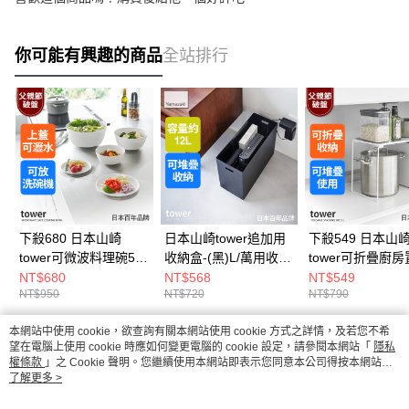
你可能有興趣的商品
全站排行
下殺680 日本山崎
日本山崎tower追加用
下殺549 日本山
tower可微波料理碗5入
收納盒-(黑)L/萬用收納
tower可折疊廚
組(白)/料理碗/沙拉碗/
盒/手把收納盒/儲物盒
架-L(白)/廚房置物
NT$680
NT$568
NT$549
NT$950
NT$720
NT$790
廚房用品
可堆疊收納架/水
收納
本網站中使用 cookie，欲查詢有關本網站使用 cookie 方式之詳情，及若您不希
熱門標籤
望在電腦上使用 cookie 時應如何變更電腦的 cookie 設定，請參閱本網站「
隱私
權條款
」之 Cookie 聲明。您繼續使用本網站即表示您同意本公司得按本網站使
用條款之 Cookie 聲明使用 cookie。
了解更多 >