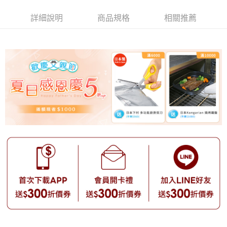
帳／街口支付／iPASS MONEY」等通路繳費。
詳細說明
商品規格
相關推薦
【注意事項】
1.本服務係由「台灣大哥大股份有限公司」（以下簡稱本公司）所提供，讓
用戶於交易時，得透過本服務購買商品或服務，並由商店將買賣／分期付款
買賣價金債權讓與本公司後，依約使用本公司帳單繳交帳款。
2.基於同意付款使用「大哥付你分期」之契約關係目的，商店將以您的個人
資料（包含姓名、電話或地址）提供予台灣大哥大進項蒐集、處理及利用，
由本公司與您本人進行分期帳單所需資料之確認、核對及更正。
3.完整用戶服務條款，請詳閱以下連結：
https://oppay.tw/userRule