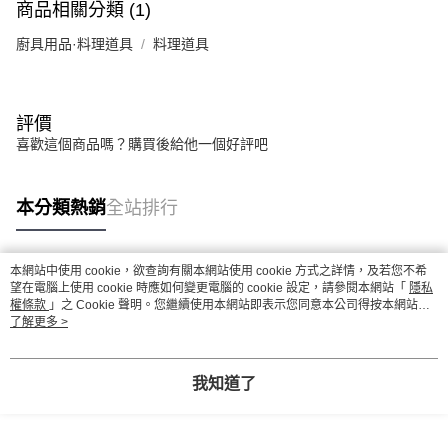
商品相關分類 (1)
廚具用品·料理道具
料理道具
評價
喜歡這個商品嗎？購買後給他一個好評吧
本分類熱銷
全站排行
本網站中使用 cookie，欲查詢有關本網站使用 cookie 方式之詳情，及若您不希
熱門標籤
望在電腦上使用 cookie 時應如何變更電腦的 cookie 設定，請參閱本網站「
隱私
權條款
」之 Cookie 聲明。您繼續使用本網站即表示您同意本公司得按本網站使
用條款之 Cookie 聲明使用 cookie。
了解更多 >
我知道了