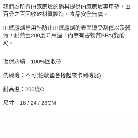
我們為所有IH感應爐的鍋具提供IH感應爐專用墊，由
百分之百回收矽材質製造，食品安全無虞。
IH感應爐專用墊防止IH感應爐的表面遭受刮傷以及髒
污，耐熱至200度Ｃ高溫，內無有害物質BPA(雙酚
A)。
環保永續：100%回收矽
洗碗機：不可(怕軟墊會捲起來卡到機器)
耐高溫：200度C
尺寸：18 / 24 / 28CM