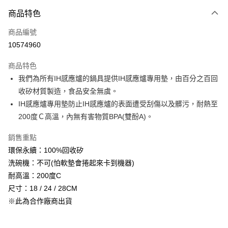
商品特色
Apple Pay
商品編號
悠遊付
10574960
Google Pay
商品特色
全盈+PAY
我們為所有IH感應爐的鍋具提供IH感應爐專用墊，由百分之百回
大哥付你分期
收矽材質製造，食品安全無虞。
相關說明
IH感應爐專用墊防止IH感應爐的表面遭受刮傷以及髒污，耐熱至
【大哥付你分期使用說明】
200度Ｃ高溫，內無有害物質BPA(雙酚A)。
ATM付款
1.本服務由台灣大哥大提供，台灣大哥大用戶可立即使用無須另外申請。
2.付款方式選擇「大哥付你分期」，訂單成立後會自動跳轉到大哥付的交易
銷售重點
流程，驗證手機門號後，選擇欲分期的期數、繳款截止日，確認付款後即完
運送方式
環保永續：100%回收矽
成交易。
3.實際核准額度、可分期數及費用金額請依後續交易確認頁面所載為準。
宅配【父親節大回饋】限時$299免運
洗碗機：不可(怕軟墊會捲起來卡到機器)
4.訂單成立30分鐘內，如未前往確認交易或遇審核未通過，訂單將自動取
耐高溫：200度C
每筆NT$150，滿NT$299(含以上)免運費
消。如遇「轉專審核」未通過狀況，表示未達大哥付你分期系統評分，恕無
法說明評估內容。
尺寸：18 / 24 / 28CM
【繳款方式說明】
※此為合作廠商出貨
1.分期款項不併入電信帳單，「大哥付你分期」於每月結算日後寄送繳費提
醒簡訊。
2.透過簡訊連結打開帳單後，可選擇「超商條碼／台灣大直營門市／銀行轉