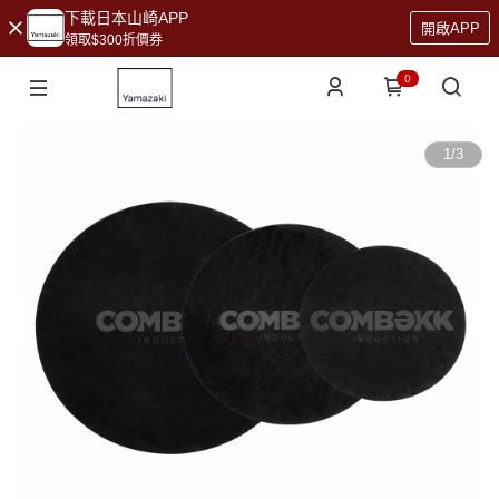
下載日本山崎APP
開啟APP
領取$300折價券
0
1
/
3