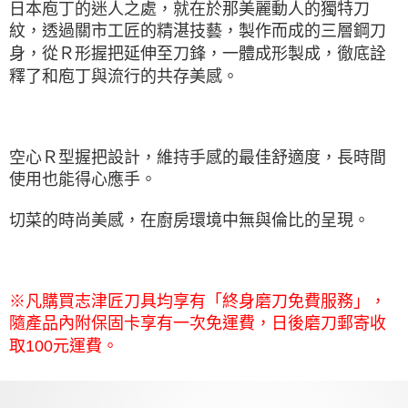
日本庖丁的迷人之處，就在於那美麗動人的獨特刀
紋，透過關市工匠的精湛技藝，製作而成的三層鋼刀
身，從Ｒ形握把延伸至刀鋒，一體成形製成，徹底詮
釋了和庖丁與流行的共存美感。
空心Ｒ型握把設計，維持手感的最佳舒適度，長時間
使用也能得心應手。
切菜的時尚美感，在廚房環境中無與倫比的呈現。
※凡購買志津匠刀具均享有「終身磨刀免費服務」，
隨產品內附保固卡享有一次免運費，日後磨刀郵寄收
取100元運費。