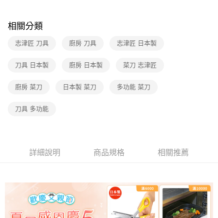
帳／街口支付／iPASS MONEY」等通路繳費。
【注意事項】
相關分類
1.本服務係由「台灣大哥大股份有限公司」（以下簡稱本公司）所提供，讓
用戶於交易時，得透過本服務購買商品或服務，並由商店將買賣／分期付款
志津匠 刀具
廚房 刀具
志津匠 日本製
買賣價金債權讓與本公司後，依約使用本公司帳單繳交帳款。
2.基於同意付款使用「大哥付你分期」之契約關係目的，商店將以您的個人
刀具 日本製
廚房 日本製
菜刀 志津匠
資料（包含姓名、電話或地址）提供予台灣大哥大進項蒐集、處理及利用，
由本公司與您本人進行分期帳單所需資料之確認、核對及更正。
3.完整用戶服務條款，請詳閱以下連結：
https://oppay.tw/userRule
廚房 菜刀
日本製 菜刀
多功能 菜刀
刀具 多功能
詳細說明
商品規格
相關推薦