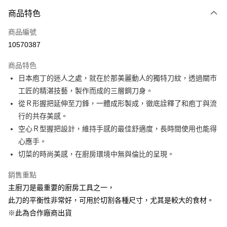
商品特色
Apple Pay
商品編號
悠遊付
10570387
Google Pay
商品特色
全盈+PAY
日本庖丁的迷人之處，就在於那美麗動人的獨特刀紋，透過關市
大哥付你分期
工匠的精湛技藝，製作而成的三層鋼刀身。
相關說明
從Ｒ形握把延伸至刀鋒，一體成形製成，徹底詮釋了和庖丁與流
【大哥付你分期使用說明】
行的共存美感。
ATM付款
1.本服務由台灣大哥大提供，台灣大哥大用戶可立即使用無須另外申請。
空心Ｒ型握把設計，維持手感的最佳舒適度，長時間使用也能得
2.付款方式選擇「大哥付你分期」，訂單成立後會自動跳轉到大哥付的交易
流程，驗證手機門號後，選擇欲分期的期數、繳款截止日，確認付款後即完
心應手。
運送方式
成交易。
切菜的時尚美感，在廚房環境中無與倫比的呈現。
3.實際核准額度、可分期數及費用金額請依後續交易確認頁面所載為準。
宅配【父親節大回饋】限時$299免運
4.訂單成立30分鐘內，如未前往確認交易或遇審核未通過，訂單將自動取
銷售重點
每筆NT$150，滿NT$299(含以上)免運費
消。如遇「轉專審核」未通過狀況，表示未達大哥付你分期系統評分，恕無
法說明評估內容。
主廚刀是最重要的廚房工具之一，
【繳款方式說明】
此刀的平衡性非常好，可用於切割各種尺寸，尤其是較大的食材。
1.分期款項不併入電信帳單，「大哥付你分期」於每月結算日後寄送繳費提
※此為合作廠商出貨
醒簡訊。
2.透過簡訊連結打開帳單後，可選擇「超商條碼／台灣大直營門市／銀行轉