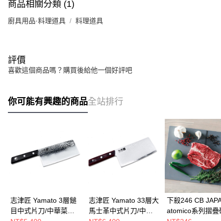
商品相關分類 (1)
廚具用品·料理道具
料理道具
評價
喜歡這個商品嗎？購買後給他一個好評吧
你可能有興趣的商品
全站排行
志津匠 Yamato 3層鎚
志津匠 Yamato 33層大
下殺246 CB JAP
目中式片刀/中華菜刀/
馬士革中式片刀/中式
atomico系列摺