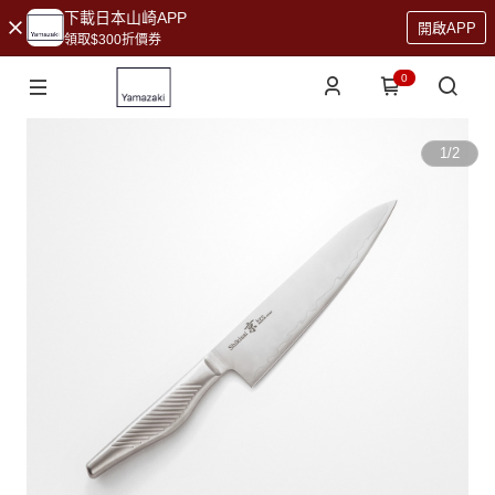
下載日本山崎APP
開啟APP
領取$300折價券
0
1
/
2