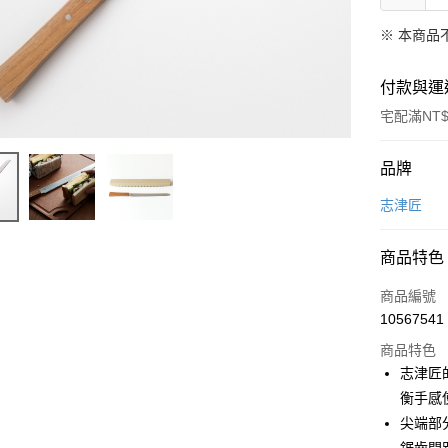
※ 本商品
付款與運
宅配滿NT$
付款方式
品牌
信用卡一
志津匠
LINE Pay
商品特色
Apple Pay
商品編號
悠遊付
10567541
商品特色
Google Pa
志津匠
全盈+PAY
衡手感
尖端部
大哥付你