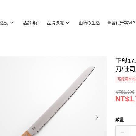
活動
熱銷排行
品牌總覽
山崎の生活
💎會員升等VIP
下殺1710
刀/吐司
宅配滿NT$
NT$1,800
NT$1,
數量