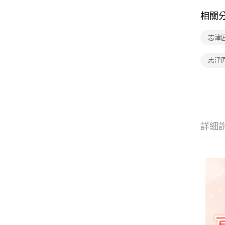
相關
志津
志津匠 
詳細