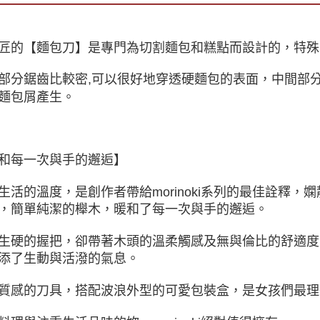
匠的【麵包刀】是專門為切割麵包和糕點而設計的，特殊
部分鋸齒比較密,可以很好地穿透硬麵包的表面，中間部
麵包屑產生。
和每一次與手的邂逅】
生活的溫度，是創作者帶給morinoki系列的最佳詮釋
，簡單純潔的櫸木，暖和了每一次與手的邂逅。
生硬的握把，卻帶著木頭的溫柔觸感及無與倫比的舒適度
添了生動與活潑的氣息。
質感的刀具，搭配波浪外型的可愛包裝盒，是女孩們最理