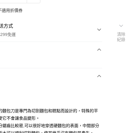
不適用折價券
送方式
清除
299免運
紀錄
次付款
y
的麵包刀是專門為切割麵包和糕點而設計的，特殊的平
使它不會讓食品變形。
分鋸齒比較密,可以很好地穿透硬麵包的表面，中間部分
分期