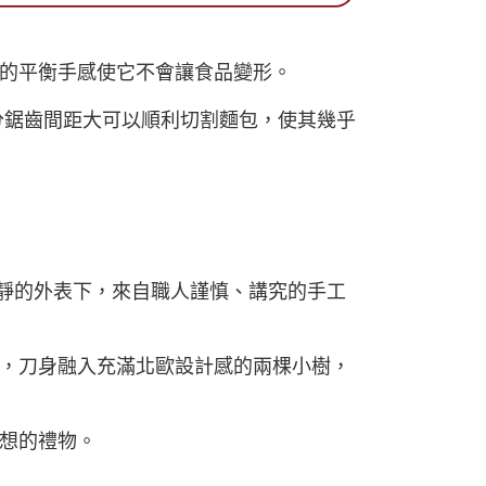
的平衡手感使它不會讓食品變形。
分鋸齒間距大可以順利切割麵包，使其幾乎
，嫻靜的外表下，來自職人謹慎、講究的手工
，刀身融入充滿北歐設計感的兩棵小樹，
想的禮物。