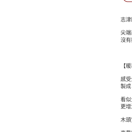
志津
尖端
沒有
【暖
感受
製成
看似
更增
木頭