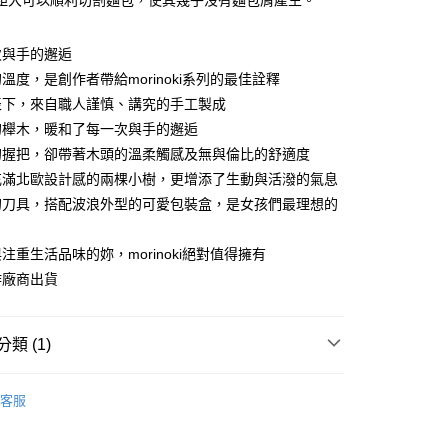
距大可以順利切割麵包，使其幾乎沒有麵包屑產生。
你分期使用說明】
由台灣大哥大提供，台灣大哥大用戶可立即使用無須另外申請。
次與手的邂逅
式選擇「大哥付你分期」，訂單成立後會自動跳轉到大哥付的交易
證手機門號後，選擇欲分期的期數、繳款截止日，確認付款後即
溫度，是創作者帶給morinoki系列的最佳詮釋
。
表下，來自職人謹慎、講究的手工製成
准額度、可分期數及費用金額請依後續交易確認頁面所載為準。
的櫸木，暖和了每一次與手的邂逅
立30分鐘內，如未前往確認交易或遇審核未通過，訂單將自動取
節大回饋】限時$299免運
「轉專審核」未通過狀況，表示未達大哥付你分期系統評分，恕
的握把，卻帶著木頭的溫柔觸感及無與倫比的舒適度
50，滿NT$299(含以上)免運費
評估內容。
充滿北歐設計感的兩棵小樹，更增添了生動與活潑的氣息
式說明】
項不併入電信帳單，「大哥付你分期」於每月結算日後寄送繳費提
的刀具，搭配波浪外型的可愛包裝盒，是女孩們最理想的
訊連結打開帳單後，可選擇「超商條碼／台灣大直營門市／銀行轉
注重生活品味的妳，morinoki絕對值得擁有
付／iPASS MONEY」等通路繳費。
作廠商出貨
項】
係由「台灣大哥大股份有限公司」（以下簡稱本公司）所提供，讓
易時，得透過本服務購買商品或服務，並由商店將買賣／分期付
類 (1)
金債權讓與本公司後，依約使用本公司帳單繳交帳款。
意付款使用「大哥付你分期」之契約關係目的，商店將以您的個人
含姓名、電話或地址）提供予台灣大哥大進項蒐集、處理及利
料理道具
料理道具
公司與您本人進行分期帳單所需資料之確認、核對及更正。
客服
戶服務條款，請詳閱以下連結：
https://oppay.tw/userRule