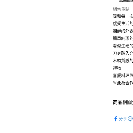
鋸齒間
相關說明
【大哥付
銷售重點
ATM付款
1.本服務
暖和每一
2.付款方
流程，驗
感受生活的
完成交易
運送方式
嫻靜的外
3.實際核
簡單純潔
4.訂單成
宅配【父親
消。如遇
看似生硬
每筆NT$1
無法說明
刀身融入
【繳款方
1.分期款
木頭質感
醒簡訊。
禮物
2.透過簡
喜愛料理與
帳／街口支
※此為合
【注意事
1.本服務
用戶於交
商品相關分
款買賣價
2.基於同
資料（包
廚具用品·
用，由本
分享
3.完整用